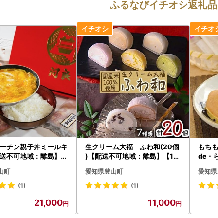
ふるなびイチオシ返礼品
ーチン親子丼ミールキ
生クリーム大福 ふわ和(20個
もち
送不可地域：離島】【
)【配送不可地域：離島】【10
de・
6】
26747】
：離島
山町
愛知県豊山町
愛知県
(1)
(1)
21,000
11,000