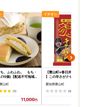
もち、ふわふわ。 もち・
【豊山町×春日井市共通返礼品
奴
ら(15個)【配送不可地域
】この辛さがクセになる!豚旨(
【配
】【1026748】
とんこく)うま屋の旨辛チャー
85
豊山町
愛知県豊山町
愛
ハン(5食入)【配送不可地域：
離島】【1264080】
(1)
(0)
11,000
11,000