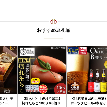
おすすめ返礼品
9個入り モ
《訳あり》【虎杖浜加工】
《14営業日以内に発送
スイーツ
切れたらこ 100ｇ×8個 80
ホーツクビール4本セッ