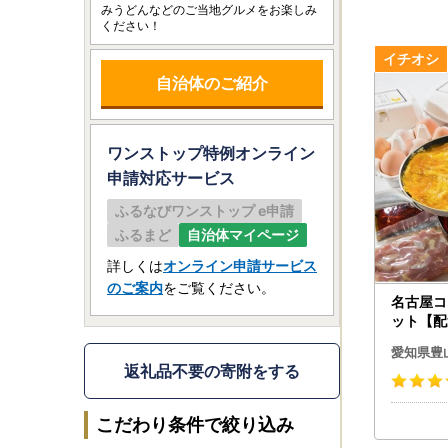
みうどんなどのご当地グルメをお楽しみ
ください！
自治体のご紹介
ワンストップ特例オンライン
申請
対応サービス
ふるなびワンストップ e申請
ふるまど
自治体マイページ
詳しくは
オンライン申請サービス
のご案内
をご覧ください。
名古屋コ
ット【配
128343
愛知県豊
返礼品不要の寄附をする
こだわり条件で絞り込み