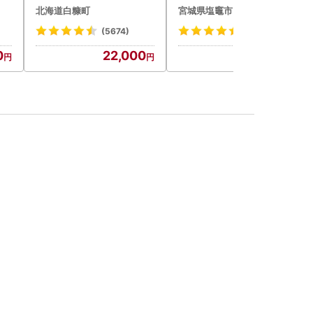
ル
2-1676
北海道白糠町
宮城県塩竈市
ル
中元
(5674)
(79)
祝
0
22,000
16,000
ー
)【