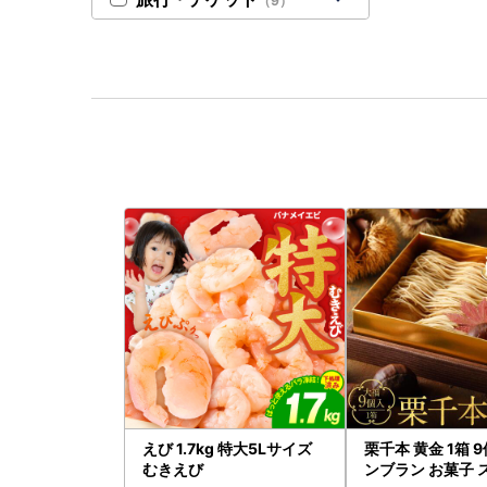
（9）
えび 1.7kg 特大5Lサイズ
栗千本 黄金 1箱 
むきえび
ンブラン お菓子 