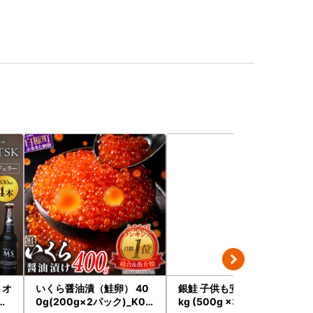
》オ
いくら醤油漬（鮭卵） 40
銀鮭 子供も安心 骨取り 1.5
ト
0g(200g×2パック)_K02
kg (500g ×3パック) 鮭