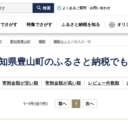
よくあるご質問・お問い合わせ
リでさがす
特集でさがす
ふるさと納税を知る
オリ
方
愛知県豊山町
麺類
麺類セット
の返礼品一覧
知県豊山町のふるさと納税で
寄附金額が
安い順
寄附金額が
高い順
レビュー件数順
1
~
1
件(全
1
件)
前へ
1
次へ