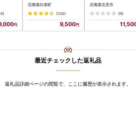
ン 人気
0g AK081
( 飲料 飲み物 お酒 ビー
北海道白老町
北海道北見市
クラフトビール 瓶ビー
贈答 ギフト 贈り物 お
03)
(132)
(0)
御中元 お歳暮 御歳暮 お
9,000
9,500
11,50
い プレゼント モルトビ
ル 麦芽100% 熨斗 のし 
028-0064】
最近チェックした返礼品
返礼品詳細ページの閲覧で、ここに履歴が表示されます。