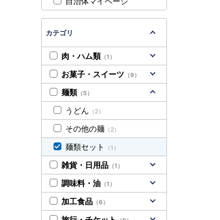
自治体マイページ
カテゴリ
肉・ハム類
（1）
お菓子・スイーツ
（9）
麺類
（5）
うどん
（2）
その他の麺
（2）
麺類セット
（1）
雑貨・日用品
（1）
調味料・油
（1）
加工食品
（6）
旅行・チケット