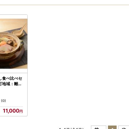
し食べ比べセ
可地域：離島
】
(0)
11,000