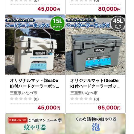
(0)
(0)
45,000
80,000
オリジナルマット(SeaDe
オリジナルマット(SeaDe
k)付ハードクーラーボック
k)付ハードクーラーボック
ス (サイズ:15L) カラー
ス (サイズ:45L) カラー
三重県いなべ市
三重県いなべ市
:ホワイト【1264582】
:ダークグレイ【1353391
(0)
(0)
】
45,000
95,000