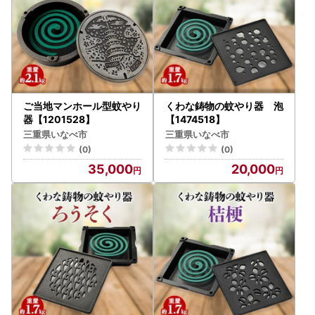
ご当地マンホール型蚊やり
くわな鋳物の蚊やり器 泡
器【1201528】
【1474518】
三重県いなべ市
三重県いなべ市
(0)
(0)
35,000
20,000