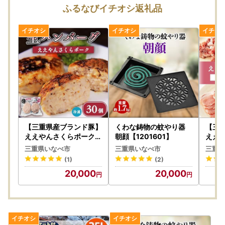
ふるなびイチオシ返礼品
◆送付先
〒511-0498
三重県いなべ市北勢町阿下喜 31番地
いなべ市役所 農林商工部商工観光課
【三重県産ブランド豚】
くわな鋳物の蚊やり器
【三
ええやんさくらポーク生
朝顔【1201601】
ええ
ハンバーグ 30個【配
バラ
三重県いなべ市
三重県いなべ市
三重県
送不可地域：離島】【1
送不
(1)
(2)
382140】
2887
20,000
20,000