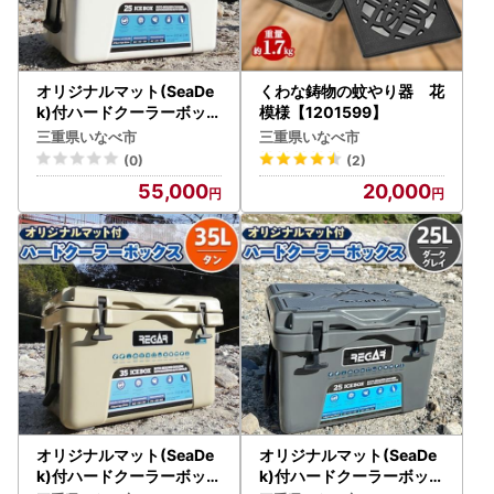
オリジナルマット(SeaDe
くわな鋳物の蚊やり器 花
k)付ハードクーラーボック
模様【1201599】
ス (サイズ:25L) カラー
三重県いなべ市
三重県いなべ市
:ホワイト【1146652】
(0)
(2)
55,000
20,000
オリジナルマット(SeaDe
オリジナルマット(SeaDe
k)付ハードクーラーボック
k)付ハードクーラーボック