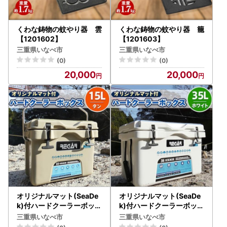
くわな鋳物の蚊やり器 雲
くわな鋳物の蚊やり器 籠
【1201602】
【1201603】
三重県いなべ市
三重県いなべ市
(0)
(0)
20,000
20,000
オリジナルマット(SeaDe
オリジナルマット(SeaDe
k)付ハードクーラーボック
k)付ハードクーラーボック
ス (サイズ:15L) カラー
ス (サイズ:35L) カラー
三重県いなべ市
三重県いなべ市
:タン【1264576】
:ホワイト【1264579】