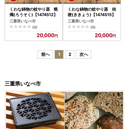
くわな鋳物の蚊やり器 蝋
くわな鋳物の蚊やり器 桔
燭(ろうそく)【1474512】
梗(ききょう)【1474515】
三重県いなべ市
三重県いなべ市
(0)
(0)
20,000
20,000
前へ
1
2
次へ
三重県いなべ市