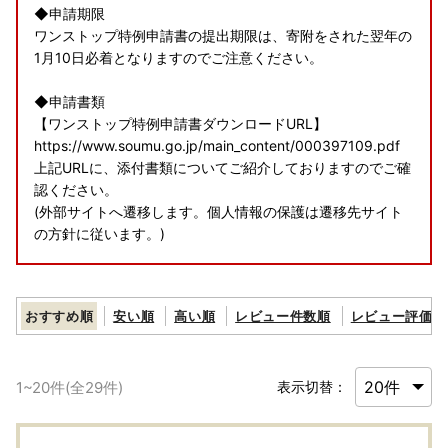
◆申請期限
ワンストップ特例申請書の提出期限は、寄附をされた翌年の
1月10日必着となりますのでご注意ください。
◆申請書類
【ワンストップ特例申請書ダウンロードURL】
https://www.soumu.go.jp/main_content/000397109.pdf
上記URLに、添付書類についてご紹介しておりますのでご確
認ください。
(外部サイトへ遷移します。個人情報の保護は遷移先サイト
の方針に従います。)
◆電子申請
【ふるさとPASS】ワンストップ特例制度の手続きをスマホ
おすすめ順
安い順
高い順
レビュー件数順
レビュー評価順
でできるサービス
https://www.furusato-pass.jp/static/about
上記URLに、電子申請についてご紹介しておりますのでご確
1
~
20
件(全
29
件)
表示切替：
認ください。
(外部サイトへ遷移します。個人情報の保護は遷移先サイト
の方針に従います。)