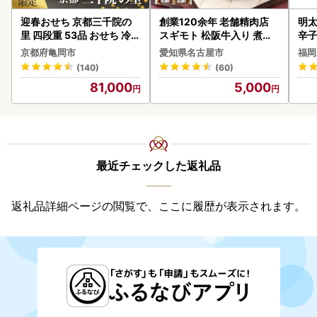
迎春おせち 京都三千院の
創業120余年 老舗精肉店
明太
里 四段重 53品 おせち 冷蔵
スギモト 松阪牛入り 煮込
辛
2027 先行予約
み ハンバーグ 110g×4枚
京都府亀岡市
愛知県名古屋市
福岡
惣菜 お取り寄せ グルメ ハ
(140)
(60)
ンバーグ 冷凍
81,000
5,000
最近チェックした返礼品
返礼品詳細ページの閲覧で、ここに履歴が表示されます。