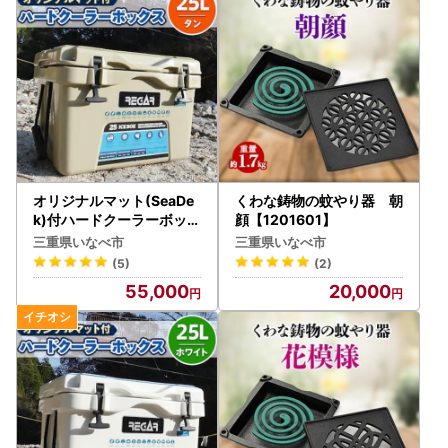
オリジナルマット(SeaDe
くわな鋳物の蚊やり器 朝
k)付ハードクーラーボック
顔【1201601】
ス (サイズ:25L) カラー
三重県いなべ市
三重県いなべ市
:タン【1264583】
(5)
(2)
55,000
20,000