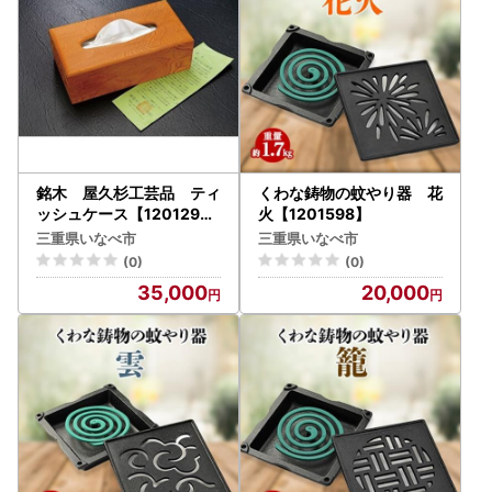
銘木 屋久杉工芸品 ティ
くわな鋳物の蚊やり器 花
ッシュケース【1201294
火【1201598】
】
三重県いなべ市
三重県いなべ市
(0)
(0)
35,000
20,000