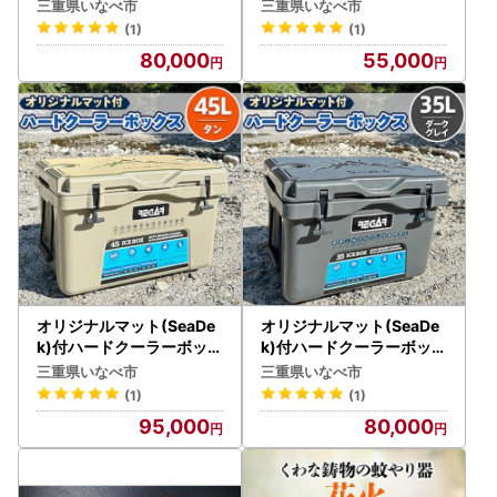
ス (サイズ:35L) カラー
ス (サイズ:25L) カラー
三重県いなべ市
三重県いなべ市
:タン【1264580】
:ダークグレイ【1353376
(1)
(1)
】
80,000
55,000
オリジナルマット(SeaDe
オリジナルマット(SeaDe
k)付ハードクーラーボック
k)付ハードクーラーボック
ス (サイズ:45L) カラー
ス (サイズ:35L) カラー
三重県いなべ市
三重県いなべ市
:タン【1353388】
:ダークグレイ【1353381
(1)
(1)
】
95,000
80,000