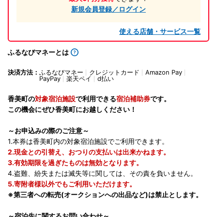
新規会員登録／ログイン
使える店舗・サービス一覧
ふるなびマネーとは
決済方法：
ふるなびマネー
クレジットカード
Amazon Pay
PayPay
楽天ペイ
d払い
香美町の
対象宿泊施設
で利用できる
宿泊補助券
です。
この機会にぜひ香美町にお越しください！
～お申込みの際のご注意～
1.本券は香美町内の対象宿泊施設でご利用できます。
2.現金との引替え、おつりの支払いは出来かねます。
3.有効期限を過ぎたものは無効となります。
4.盗難、紛失または滅失等に関しては、その責を負いません。
5.寄附者様以外でもご利用いただけます。
※第三者への転売(オークションへの出品など)は禁止とします。
～宿泊先に関するお問い合わせ～