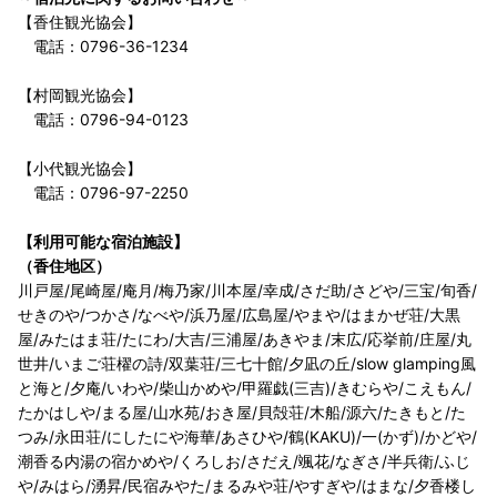
【香住観光協会】
電話：0796-36-1234
【村岡観光協会】
電話：0796-94-0123
【小代観光協会】
電話：0796-97-2250
【利用可能な宿泊施設】
（香住地区）
川戸屋/尾崎屋/庵月/梅乃家/川本屋/幸成/さだ助/さどや/三宝/旬香/
せきのや/つかさ/なべや/浜乃屋/広島屋/やまや/はまかぜ荘/大黒
屋/みたはま荘/たにわ/大吉/三浦屋/あきやま/末広/応挙前/庄屋/丸
世井/いまご荘櫂の詩/双葉荘/三七十館/夕凪の丘/slow glamping風
と海と/夕庵/いわや/柴山かめや/甲羅戯(三吉)/きむらや/こえもん/
たかはしや/まる屋/山水苑/おき屋/貝殻荘/木船/源六/たきもと/た
つみ/永田荘/にしたにや海華/あさひや/鶴(KAKU)/一(かず)/かどや/
潮香る内湯の宿かめや/くろしお/さだえ/颯花/なぎさ/半兵衛/ふじ
や/みはら/湧昇/民宿みやた/まるみや荘/やすぎや/はまな/夕香楼し