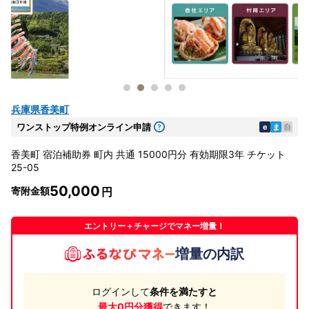
兵庫県香美町
ワンストップ特例オンライン申請
e
ま
自
香美町 宿泊補助券 町内 共通 15000円分 有効期限3年 チケット
25-05
50,000
寄附金額
エントリー＋チャージでマネー増量！
増量の内訳
ログインして
条件を満たすと
最大0円分獲得
できます！