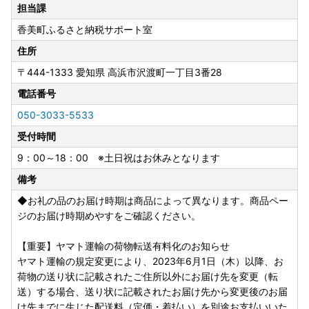
のお届け時期の目安をご確認ください。
担当課
季節限定の返礼品は、漁や収穫の状況により、発送時期が目
香美町ふるさと納税サポート室
安よりも大きくずれ込む場合がございますので、ご理解いた
だきますようお願いいたします。
住所
◇返礼品をお受け取りいただけないご不在期間等がございま
〒444-1333
愛知県 高浜市沢渡町一丁目3番28
したら、備考欄にご入力いただくか、お問い合わせ先までご
連絡ください。
電話番号
ただし、お届け時期の指定等のご要望につきましては対応い
050-3033-5533
たしかねますのであらかじめご了承ください。
受付時間
◇申込後（発送前）
9：00～18：00 ※土日祝はお休みとなります
返礼品の発送時に、ご登録のメールアドレス宛てにお届け伝
備考
票番号が記載された「ふるさと納税返礼品発送完了のお知ら
せ」メールをお送りしております。
◆お礼の品のお届け時期は商品によって異なります。商品ペー
寄附者様のご都合により返礼品が発送元事業者へ返品された
ジのお届け時期めやすをご確認ください。
場合は再送いたしかねますので、お早めにお受け取りいただ
きますようお願いいたします。
【重要】ヤマト運輸の荷物転送有料化のお知らせ
※クール便の保管期間は3日間となります。
ヤマト運輸の規定変更により、2023年6月1日（木）以降、お
荷物の送り状に記載されたご住所以外にお届け先を変更（転
また、返礼品のお届け先変更をご希望の方は、下記のお問い
送）する場合、送り状に記載されたお届け先から変更後のお届
合わせ先までご連絡いただきますようお願いいたします。
け先までに生じた配送料（定価・着払い）を別途お支払いいた