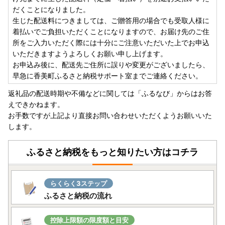
なお、返礼品の発送準備中のためご連絡いただくタイミング
だくことになりました。
により対応いたしかねる場合がございますので、あらかじめ
生じた配送料につきましては、ご贈答用の場合でも受取人様に
ご了承ください。
着払いでご負担いただくことになりますので、お届け先のご住
所をご入力いただく際には十分にご注意いただいた上でお申込
▼お届け後
いただきますようよろしくお願い申し上げます。
返礼品のお受け取り後はすぐに中身や状態をご確認いただ
お申込み後に、配送先ご住所に誤りや変更がございましたら、
き、万が一不具合等がございましたら、大変お手数ではござ
早急に香美町ふるさと納税サポート室までご連絡ください。
いますがお問い合わせ先まで画像を添付の上ご連絡いただき
返礼品の配送時期や不備などに関しては「ふるなび」からはお答
ますようお願いいたします。
えできかねます。
なお、お受け取りからお日にちが経過した後のご連絡につき
お手数ですが上記より直接お問い合わせいただくようお願いいた
ましては対応いたしかねる場合がございますのであらかじめ
します。
ご了承ください。
ふるさと納税をもっと知りたい方はコチラ
■書類について■
寄附金受領証明書・ワンストップ特例申請書類(要望された
方のみ)につきましては、ご寄附をいただきました後、３週
らくらく3ステップ
間以内に返礼品とは別に郵送いたします。
ふるさと納税の流れ
ただし、ご寄附お申込み多数の際は1か月程度を要する場合
もございます。
控除上限額の限度額と目安