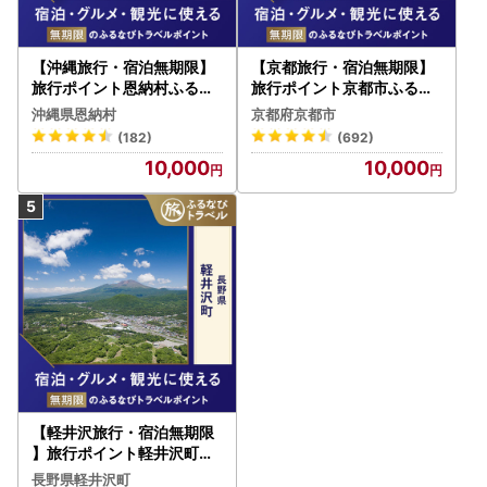
【沖縄旅行・宿泊無期限】
【京都旅行・宿泊無期限】
旅行ポイント恩納村ふるな
旅行ポイント京都市ふるな
びトラベルポイント
びトラベルポイント
沖縄県恩納村
京都府京都市
(182)
(692)
10,000
10,000
【軽井沢旅行・宿泊無期限
】旅行ポイント軽井沢町ふ
るなびトラベルポイント
長野県軽井沢町