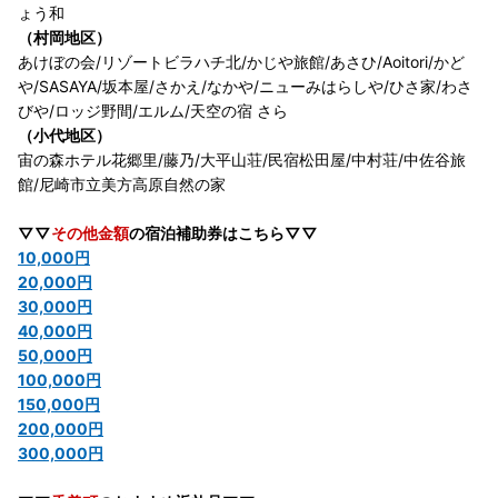
ょう和
（村岡地区）
あけぼの会/リゾートビラハチ北/かじや旅館/あさひ/Aoitori/かど
や/SASAYA/坂本屋/さかえ/なかや/ニューみはらしや/ひさ家/わさ
びや/ロッジ野間/エルム/天空の宿 さら
（小代地区）
宙の森ホテル花郷里/藤乃/大平山荘/民宿松田屋/中村荘/中佐谷旅
館/尼崎市立美方高原自然の家
▽▽
その他金額
の宿泊補助券はこちら▽▽
10,000円
20,000円
30,000円
40,000円
50,000円
100,000円
150,000円
200,000円
300,000円