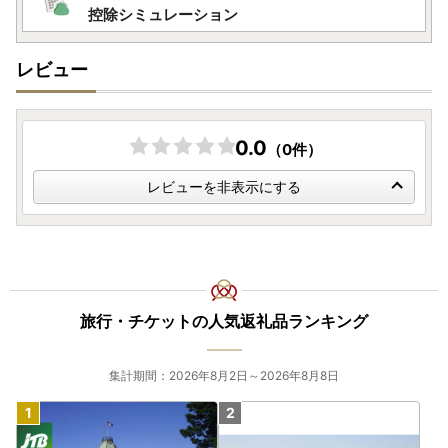
ワンストップ特例申請書は【香美町ふるさと納税ワンストッ
控除シミュレーション
プ受付センター】へ提出をお願いいたします。
寄附者様からご提出いただいたワンストップ特例申請書は、
レビュー
受付処理が完了次第、受付完了メールを送信します。
◇オンラインでワンストップ特例申請、変更届の提出、書類
のダウンロードが可能です。
0.0
（0件）
・ふるさと納税 総合窓口「ふるまど」
https://iam-jpki.jp/lp/iam-furumado/onestop/
レビューを非表示にする
【ワンストップ特例申請書提出先】
〒444-1333
愛知県高浜市沢渡町一丁目3番28
香美町ふるさと納税ワンストップ受付センター 宛
旅行・チケットの人気返礼品ランキング
■キャンセル・変更について
寄附申込みのキャンセル、返礼品の変更・返品はできかねま
集計期間：2026年8月2日～2026年8月8日
す。
寄附者の都合により返礼品がお届けできない場合、返礼品の
再送は致しません。