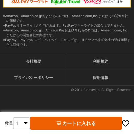
Amazon、Amazon.co.jpおよびそのロゴは、Amazon.com,Inc.またはその関連会社
の商標です。
PayPayマネーライトが付与されます。PayPayマネーライトの出金はできません。
Amazon、Amazon.co.jp、Amazon Payおよびそれらのロゴは、Amazon.com, Inc.
またはその関連会社の商標です。
PayPay、PayPayのロゴ、ペイペイ、Ｐのロゴは、LINEヤフー株式会社の登録商標ま
たは商標です。
会社概要
利用規約
プライバシーポリシー
採用情報
© 2014 furunavi.jp, All Rights Reserved.
カートに入れる
数量