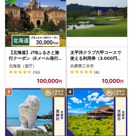
また、香美町民の方が香美町にふるさと納税を行われた場合
は、返礼品をお送りすることはできかねます。
予めご了承ください。
また、寄附者様の名義変更をご希望の場合は、お問い合わせ
先までご連絡ください。
【お問い合わせ先】
香美町ふるさと納税サポート室
【北海道】JTBふるさと旅
太平洋クラブ六甲コースで
〒444-1333
行クーポン（Eメール発行
使える利用券（3.000円分
愛知県高浜市沢渡町一丁目3番28
）30,000円分 旅行 トラベ
）
北海道（道庁）
兵庫県三木市
TEL：050-3033-5533
ル 宿泊 人気 おすすめ JTB
(10)
(6)
MAIL：support@kami.furusato-lg.jp
W030T
100,000
10,000