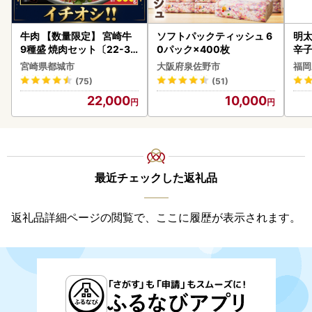
牛肉 【数量限定】 宮崎牛
ソフトパックティッシュ 6
明太
9種盛 焼肉セット〔22-31
0パック×400枚
辛
-006-600g〕都城 イチオ
宮崎県都城市
大阪府泉佐野市
福岡
シ!! 牛肉
(75)
(51)
22,000
10,000
最近チェックした返礼品
返礼品詳細ページの閲覧で、ここに履歴が表示されます。