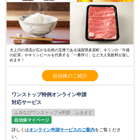
犬上川の清流が広がる自然の宝庫である滋賀県多賀町。キリンの「午後
の紅茶」やキリンビールを代表する「一番搾り」など大人気飲料が楽し
めます！
自治体のご紹介
ワンストップ特例オンライン申請
対応サービス
ふるなびワンストップ e申請
ふるまど
自治体マイページ
詳しくは
オンライン申請サービスのご案内
をご覧くださ
い。