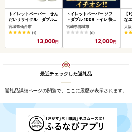
トイレットペーパー せん
トイレットペーパー ソフ
【1
だいリサイクル ダブル9
トダブル 100R トイレ 快
なエ
6ロール｜トイレット
速〔12-I5-TP100-R〕
宮城県仙台市
宮崎県都城市
大阪
(1)
(0)
13,000
12,000
最近チェックした返礼品
返礼品詳細ページの閲覧で、ここに履歴が表示されます。