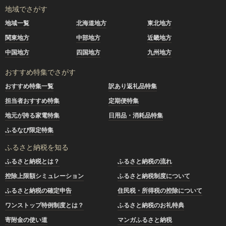
地域でさがす
地域一覧
北海道地方
東北地方
関東地方
中部地方
近畿地方
中国地方
四国地方
九州地方
おすすめ特集でさがす
おすすめ特集一覧
訳あり返礼品特集
担当者おすすめ特集
定期便特集
地元が誇る家電特集
日用品・消耗品特集
ふるなび限定特集
ふるさと納税を知る
ふるさと納税とは？
ふるさと納税の流れ
控除上限額シミュレーション
ふるさと納税制度について
ふるさと納税の確定申告
住民税・所得税の控除について
ワンストップ特例制度とは？
ふるさと納税のお礼特典
寄附金の使い道
マンガふるさと納税