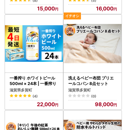
(8)
(5)
15,000
16,000
一番搾り ホワイトビール
洗えるベビー布団 プリエ
500ml × 24本 | 一番搾り
ールコパン 8点セット
滋賀県多賀町
滋賀県多賀町
(4)
(0)
22,000
98,000