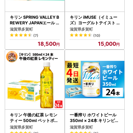
キリン SPRING VALLEY B
キリン iMUSE（イミュー
REWERY JAPANエール
ズ）ヨーグルトテイスト 5
香 350ml × 24本 | スプリ
00ml ペットボトル × 24
滋賀県多賀町
滋賀県多賀町
ングバレージャパンエール
本 | キリン 乳酸菌
(7)
(10)
18,500
15,000
キリン 午後の紅茶 レモン
一番搾り ホワイトビール
ティー 500ml ペットボト
350ml × 24本 キリンビー
ル × 24本
ル | 一番搾り
滋賀県多賀町
滋賀県多賀町