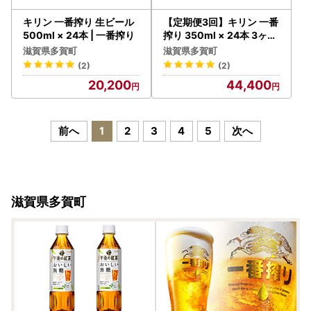
キリン 一番搾り 生ビール
【定期便3回】キリン 一番
500ml × 24本 | 一番搾り
搾り 350ml × 24本 3ヶ月
| 一番搾り
滋賀県多賀町
滋賀県多賀町
(2)
(2)
20,200
44,400
前へ
1
2
3
4
5
次へ
滋賀県多賀町