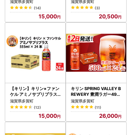
滋賀県多賀町
滋賀県多賀町
(14)
(3)
15,000
20,500
【キリン】キリン×ファン
キリン SPRING VALLEY B
ケル アミノサプリプラス5
REWERY 豊潤ラガー496
55mlＰＥＴx24本
500ml×24缶 | クラフト
滋賀県多賀町
滋賀県多賀町
ビール スプリングバレー
(12)
(11)
豊潤
15,000
26,000