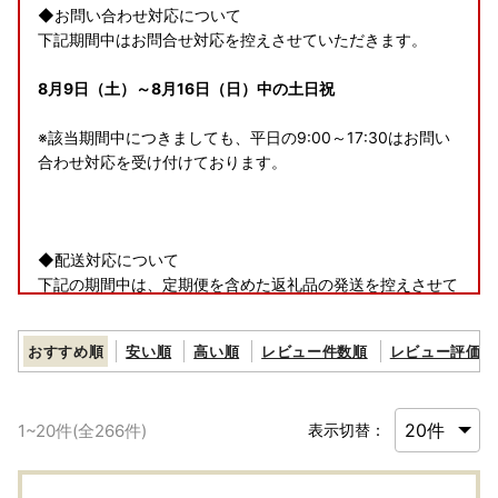
◆お問い合わせ対応について
下記期間中はお問合せ対応を控えさせていただきます。
8月9日（土）～8月16日（日）中の土日祝
※該当期間中につきましても、平日の9:00～17:30はお問い
合わせ対応を受け付けております。
◆配送対応について
下記の期間中は、定期便を含めた返礼品の発送を控えさせて
いただきます。
おすすめ順
安い順
高い順
レビュー件数順
レビュー評価順
8月9日（土）～8月16日（日）
※一部の事業者に関しては、該当期間中も発送を行っており
1
~
20
件(全
266
件)
表示切替：
ます。
何卒ご容赦くださいますよう、お願い申し上げます。