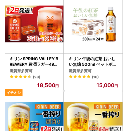
希望がございましたら、ふるさと納税担当(contact-taga@o
rebo.jp)までご連絡ください。
キリン SPRING VALLEY B
キリン 午後の紅茶 おいし
REWERY 豊潤ラガー496
い無糖 500ml ペットボト
350ml × 24本｜スプリン
ル × 24本 | 紅茶
滋賀県多賀町
滋賀県多賀町
グバレー豊潤
(28)
(16)
18,500
15,000