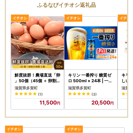
なお、寄附については期間中も受け付けております。
ふるなびイチオシ返礼品
受領証明書及びワンストップ特例申請書のお届けについて
入金確認後、注文内容確認画面の【注文者情報】に記載の住
所にお送りいたします。
〈プライバシーポリシー（個人情報保護方針）について〉
お客様からいただいた個人情報は、多賀町が責任をもって管
鮮度抜群！農場直送「卵
キリン 一番搾り 糖質ゼ
キリン
理し、関係法令で定められた場合を除き、第三者に譲渡した
」50個（45個 ＋ 卵割
ロ 500ml × 24本 | 一番
しい無
れ補償 5個）
搾り
ボトル 
り、提供したりすることはございません。
滋賀県多賀町
滋賀県多賀町
滋賀県
なお、お客様からいただいた個人情報は、商品の発送、事務
(1)
(3)
連絡、いただいたふるさと納税の使い道に関する報告、多賀
11,500
20,500
町が主催・出展するふるさと納税関連イベント情報の提供及
び多賀町のふるさと納税に関する情報提供のために使用させ
ていただき、その手段として、電子メールの配信やパンフレ
ット等の資料の郵送をさせていただくことがあります。
御不明な点や、電子メールの配信又は資料の郵送停止等のご