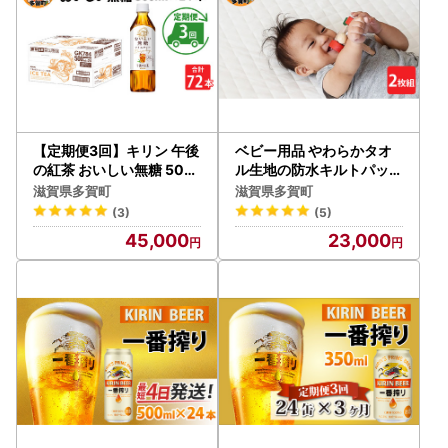
【定期便3回】キリン 午後
ベビー用品 やわらかタオ
の紅茶 おいしい無糖 500
ル生地の防水キルトパッド
ml × 24本 3ヶ月
2枚組 | ベビー
滋賀県多賀町
滋賀県多賀町
(3)
(5)
45,000
23,000