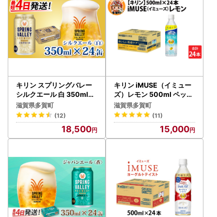
キリン スプリングバレー
キリン iMUSE（イミュー
シルクエール 白 350ml×
ズ）レモン 500ml ペット
24本
ボトル × 24本 | キリン
滋賀県多賀町
滋賀県多賀町
(12)
(11)
18,500
15,000