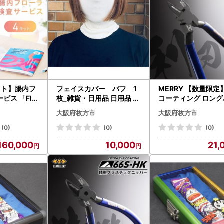
ット】腸内フ
フェイスカバー バフ 1
MERRY 【数量限定
ス 「Flor
枚_雑貨・日用品 日用品 _
コーティング ロングハン
【1632189】
【1120558】
ドル爪切りニッパ 極
大阪府枚方市
大阪府枚方市
【L40E-HK】1丁_
日用品 日用品 _【1573761
(0)
(0)
(0)
】
160,000
10,000
21,