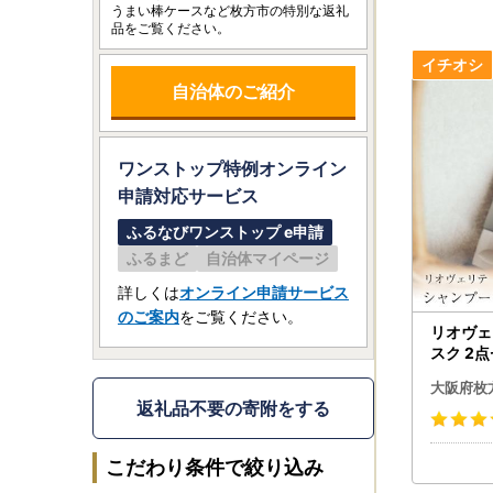
うまい棒ケースなど枚方市の特別な返礼
品をご覧ください。
自治体のご紹介
ワンストップ特例オンライン
申請
対応サービス
ふるなびワンストップ e申請
ふるまど
自治体マイページ
詳しくは
オンライン申請サービス
のご案内
をご覧ください。
リオヴェ
スク 2
大阪府枚
返礼品不要の寄附をする
こだわり条件で絞り込み