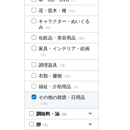
（1）
花・苗木・種
（10）
キャラクター・ぬいぐる
み
（4）
化粧品・美容用品
（22）
家具・インテリア・絵画
（3）
調理器具
（18）
衣類・履物
（19）
福祉・介助用品
（4）
その他の雑貨・日用品
（14）
調味料・油
（8）
卵
（1）