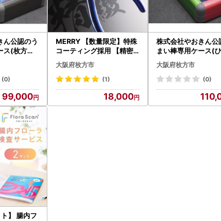
きん公認のう
MERRY 【数量限定】特殊
株式会社やおきん公
ース(枚方モ
コーティング採用 【精密
まい棒専用ケース(
_雑貨 _【1462347】
】プラスチックニッパ【6
しくんモデル)_雑貨 雑貨・
大阪府枚方市
大阪府枚方市
6S-HK】 1セット_雑貨・
日用品 ご当地キャラ
日用品 日用品 _【1573759
ー _【1462344】
(0)
(1)
(0)
】
99,000
18,000
110,
 腸内フ