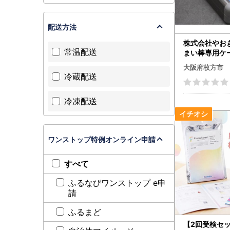
配送方法
株式会社やお
常温配送
まい棒専用ケ
デル)
大阪府枚方市
冷蔵配送
冷凍配送
ワンストップ特例オンライン申請
すべて
ふるなびワンストップ e申
請
ふるまど
【2回受検セット】