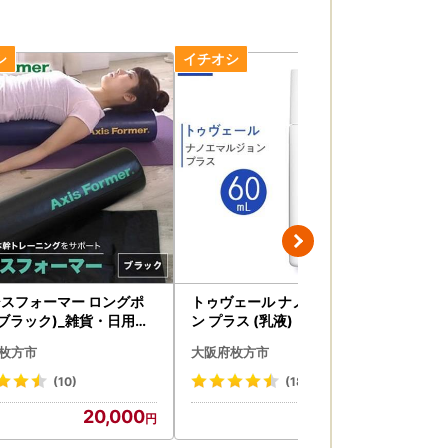
スフォーマー ロングポ
トゥヴェール ナノエマルジョ
腸内
(ブラック)_雑貨・日用品
ン プラス (乳液) 60mL_エマ
Fl
ツ・アウトドア用品 _【
ルジョン ナノエマルジョン プ
ラ 
枚方市
大阪府枚方市
大
022】
ラス トゥヴェール 乳液 化粧品
境 
人気 おすすめ 送料無料 浸透湿
康 
(10)
(18)
潤セラミド 保湿 贈答 ギフト お
おす
20,000
11,000
すすめ 高配合_【1149023】
6】