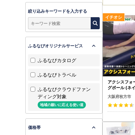
絞り込みキーワードを入力する
ふるなびオリジナルサービス
ふるなびカタログ
ふるなびトラベル
アクシスフォ
グポール (ネ
ふるなびクラウドファン
・日用品 スポーツ・アウ
ディング対象
大阪府枚方市
トドア用品 _【
】
地域の願いに応える使い道
価格帯