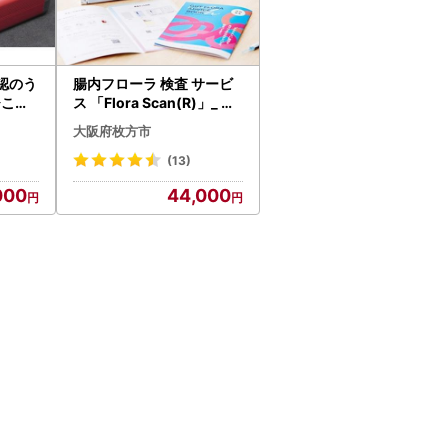
認のう
腸内フローラ 検査 サービ
ひこぼ
ス 「Flora Scan(R)」_ 腸
内フローラ フローラ 検査
大阪府枚方市
クタ
キット 腸内環境 Flora Sca
n 検査サービス 健康 簡単
(13)
便利 プリメディカ 人気 お
000
44,000
すすめ 送料無料 _【13024
36】