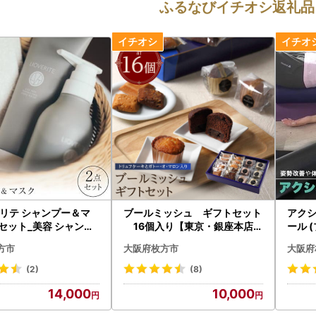
ふるなびイチオシ返礼品
リテ シャンプー＆マ
ブールミッシュ ギフトセット
アクシ
点セット_美容 シャンプ
16個入り【東京・銀座本店の
ール 
ー・リンス 美容 _【1338861】
フランス菓子ナショナルブラン
スポー
方市
大阪府枚方市
大阪府
ド】_菓子・スイーツ ケーキ 菓
1035
子・スイーツ 焼き菓子 _【100
(2)
(8)
9706】
14,000
10,000