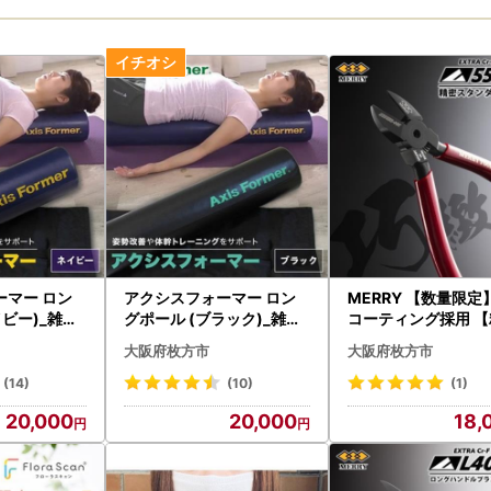
ーマー ロン
アクシスフォーマー ロン
MERRY 【数量限定
イビー)_雑貨
グポール (ブラック)_雑貨
コーティング採用 【
・日用品 スポーツ・アウ
】スタンダードニッ
大阪府枚方市
大阪府枚方市
1035023
トドア用品 _【1035022
5S-HK】 1セット_
】
日用品 日用品 _【1573758
(14)
(10)
(1)
】
20,000
20,000
18,