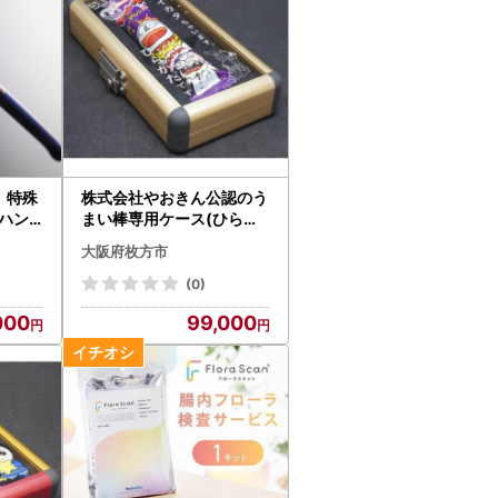
】特殊
株式会社やおきん公認のう
まい棒専用ケース(ひらか
薄刃
た万博モデル)_雑貨 _【14
大阪府枚方市
雑貨・
62346】
(0)
000
99,000