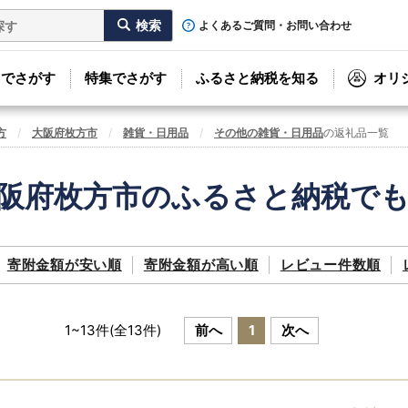
よくあるご質問・お問い合わせ
リでさがす
特集でさがす
ふるさと納税を知る
オリ
方
大阪府枚方市
雑貨・日用品
その他の雑貨・日用品
の返礼品一覧
阪府枚方市のふるさと納税で
寄附金額が
安い順
寄附金額が
高い順
レビュー件数順
1
~
13
件(全
13
件)
前へ
1
次へ