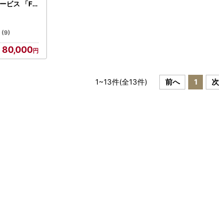
ービス 「Flo
)」_ 腸内フロー
査 キット 腸
Scan 検査サ
(9)
単 便利 プリ
80,000
 おすすめ 送
2437】
1
~
13
件(全
13
件)
前へ
1
次