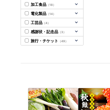
加工食品
（18）
電化製品
（14）
工芸品
（4）
感謝状・記念品
（3）
旅行・チケット
（49）