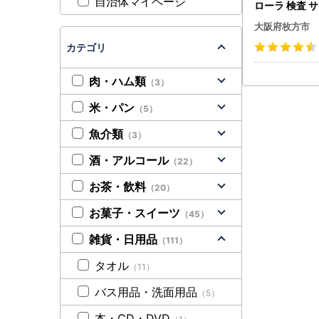
自治体マイページ
ローラ 検査 サ
ra Scan(R
大阪府枚方市
ラ フローラ 検
内環境 Flora 
カテゴリ
ービス 健康 簡
メディカ 人気
肉・ハム類
（3）
料無料 _【130
米・パン
（5）
魚介類
（3）
酒・アルコール
（22）
お茶・飲料
（20）
お菓子・スイーツ
（45）
雑貨・日用品
（111）
タオル
（11）
バス用品・洗面用品
（5）
本・CD・DVD