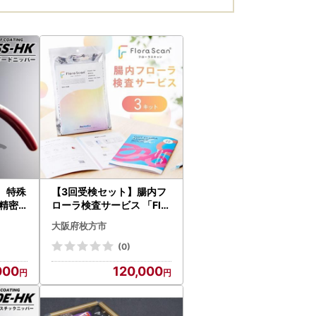
】 特殊
【3回受検セット】腸内フ
精密
ローラ検査サービス 「Flor
パ【5
a Scan(R)」【1632183】
大阪府枚方市
雑貨・
(0)
000
120,000