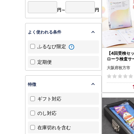
円～
円
よく使われる条件
ふるなび限定
【4回受検セ
ローラ検査サービ
定期便
a Scan(R)」
大阪府枚方市
特徴
ギフト対応
のし対応
在庫切れを含む