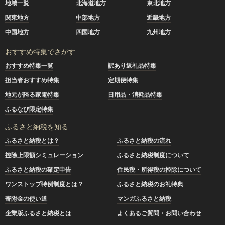
地域一覧
北海道地方
東北地方
関東地方
中部地方
近畿地方
中国地方
四国地方
九州地方
おすすめ特集でさがす
おすすめ特集一覧
訳あり返礼品特集
担当者おすすめ特集
定期便特集
地元が誇る家電特集
日用品・消耗品特集
ふるなび限定特集
ふるさと納税を知る
ふるさと納税とは？
ふるさと納税の流れ
控除上限額シミュレーション
ふるさと納税制度について
ふるさと納税の確定申告
住民税・所得税の控除について
ワンストップ特例制度とは？
ふるさと納税のお礼特典
寄附金の使い道
マンガふるさと納税
企業版ふるさと納税とは
よくあるご質問・お問い合わせ