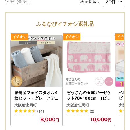
1
~
5
件(全
5
件)
表示切替：
ふるなびイチオシ返礼品
泉州産フェイスタオル4
ぞうさんの五重ガーゼケ
ベビー
枚セット・グレーとアイ
ット70×100cm (ピン
ビーマ
ボリー【1082361】
ク)【1051179】
ラー 
大阪府忠岡町
大阪府忠岡町
大阪府
m【1
(14)
(2)
8,000
10,000