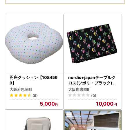
円座クッション【108456
nordic+japanテーブルク
9】
ロス(ツボミ・ブラック)【
1143351】
大阪府忠岡町
大阪府忠岡町
(5)
(0)
5,000
10,000