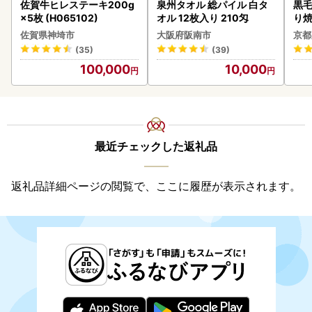
佐賀牛ヒレステーキ200g
泉州タオル 総パイル 白タ
黒毛
×5枚 (H065102)
オル 12枚入り 210匁
り
佐賀県神埼市
大阪府阪南市
京都
(35)
(39)
100,000
10,000
最近チェックした返礼品
返礼品詳細ページの閲覧で、ここに履歴が表示されます。