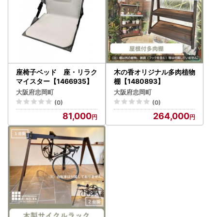
座椅子ベッド 座・リラク
木の香オリジナル多肉植物
マイスター【1466935】
棚【1480893】
大阪府忠岡町
大阪府忠岡町
(0)
(0)
81,000
264,000