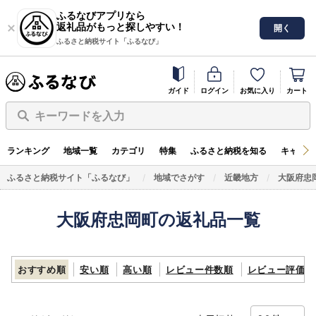
ふるなびアプリなら
返礼品がもっと探しやすい！
開く
ふるさと納税サイト「ふるなび」
ガイド
ログイン
お気に入り
カート
キーワードを入力
ランキング
地域一覧
カテゴリ
特集
ふるさと納税を知る
キャンペ
ふるさと納税サイト「ふるなび」
地域でさがす
近畿地方
大阪府忠
大阪府忠岡町の返礼品一覧
おすすめ順
安い順
高い順
レビュー件数順
レビュー評価順