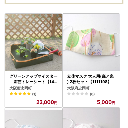
グリーンアップマイスター
立体マスク 大人用(森と泉
園芸トレーシート【142
) 2枚セット【1111198】
6820】
大阪府忠岡町
大阪府忠岡町
(1)
(0)
22,000
5,000