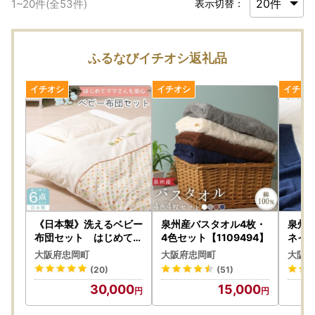
1
~
20
件(全
53
件)
表示切替：
ふるなびイチオシ返礼品
《日本製》洗えるベビー
泉州産バスタオル4枚・
泉州
布団セット はじめて6
4色セット【1109494】
ネイビ
点セット (ベージュ)【
大阪府忠岡町
大阪府忠岡町
大阪府
1051164】
(20)
(51)
30,000
15,000