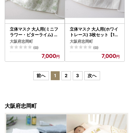
立体マスク 大人用(ミニフ
立体マスク 大人用(ホワイ
ラワー・ビターライム) 3
トレース) 3枚セット【111
枚セット【1112243】
2244】
大阪府忠岡町
大阪府忠岡町
(0)
(0)
7,000
7,000
前へ
1
2
3
次へ
大阪府忠岡町