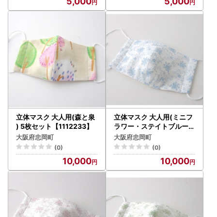
5,000
5,000
立体マスク 大人用(森と泉
立体マスク 大人用(ミニフ
) 5枚セット【1112233】
ラワー・ステイトブルー)
5枚セット【1112234】
大阪府忠岡町
大阪府忠岡町
(0)
(0)
10,000
10,000