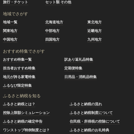
旅行・チケット
セット類 その他
地域でさがす
地域一覧
北海道地方
東北地方
関東地方
中部地方
近畿地方
中国地方
四国地方
九州地方
おすすめ特集でさがす
おすすめ特集一覧
訳あり返礼品特集
担当者おすすめ特集
定期便特集
地元が誇る家電特集
日用品・消耗品特集
ふるなび限定特集
ふるさと納税を知る
ふるさと納税とは？
ふるさと納税の流れ
控除上限額シミュレーション
ふるさと納税制度について
ふるさと納税の確定申告
住民税・所得税の控除について
ワンストップ特例制度とは？
ふるさと納税のお礼特典