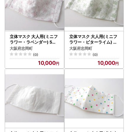
立体マスク 大人用(ミニフ
立体マスク 大人用(ミニフ
ラワー・ラベンダー) 5枚
ラワー・ビターライム) 5
セット【1112235】
枚セット【1112236】
大阪府忠岡町
大阪府忠岡町
(0)
(0)
10,000
10,000