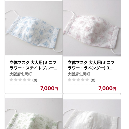
立体マスク 大人用(ミニフ
立体マスク 大人用(ミニフ
ラワー・ステイトブルー)
ラワー・ラベンダー) 3枚
3枚セット【1112241】
セット【1112242】
大阪府忠岡町
大阪府忠岡町
(0)
(0)
7,000
7,000