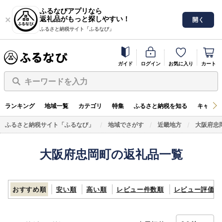
ふるなびアプリなら
返礼品がもっと探しやすい！
開く
ふるさと納税サイト「ふるなび」
ガイド
ログイン
お気に入り
カート
キーワードを入力
ランキング
地域一覧
カテゴリ
特集
ふるさと納税を知る
キャンペ
ふるさと納税サイト「ふるなび」
地域でさがす
近畿地方
大阪府忠
大阪府忠岡町の返礼品一覧
おすすめ順
安い順
高い順
レビュー件数順
レビュー評価順