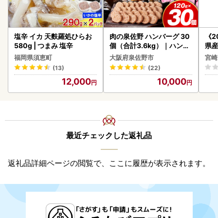
塩辛 イカ 天麩羅処ひらお
肉の泉佐野 ハンバーグ 30
《2
580g | つまみ 塩辛
個（合計3.6kg）｜ハンバ
県産
ーグ 訳あり 黒毛和牛×なに
セッ
福岡県須恵町
大阪府泉佐野市
宮崎
わポーク
(13)
(22)
12,000
10,000
最近チェックした返礼品
返礼品詳細ページの閲覧で、ここに履歴が表示されます。