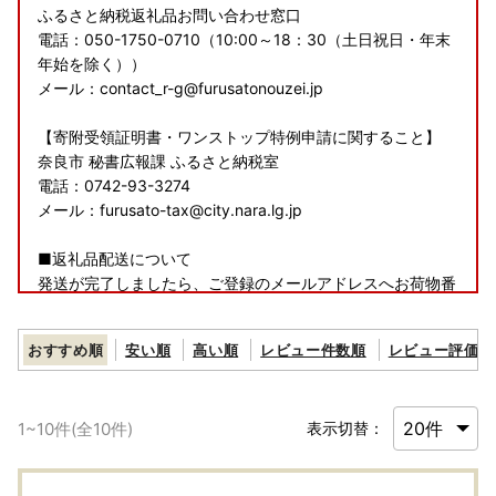
ふるさと納税返礼品お問い合わせ窓口
電話：050-1750-0710（10:00～18：30（土日祝日・年末
年始を除く））
メール：contact_r-g@furusatonouzei.jp
【寄附受領証明書・ワンストップ特例申請に関すること】
奈良市 秘書広報課 ふるさと納税室
電話：0742-93-3274
メール：furusato-tax@city.nara.lg.jp
■返礼品配送について
発送が完了しましたら、ご登録のメールアドレスへお荷物番
号をお知らせいたしますので、ご確認をよろしくお願いいた
します。
おすすめ順
安い順
高い順
レビュー件数順
レビュー評価順
※寄附者様のご都合によって返礼品が受け取れず、返送とな
った場合には寄附者様にて送料負担の上再送を承りますので
お問い合わせくださいませ。
1
~
10
件(全
10
件)
表示切替：