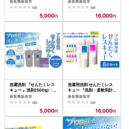
ん ハンドソープ 携帯石鹸
セット』 〈共栄社化学 〉
奈良県奈良市
奈良県奈良市
折り紙 おりがみ J-117
詰め合わせ 家庭用洗濯洗
(0)
(0)
剤 日用品 16-020
5,000
16,000
洗濯洗剤 『せんたくレス
洗濯用洗剤 せんたくレス
キュー 』洗剤(500g)・柔
キュー 『洗剤・柔軟剤計
軟剤(500ｇ)・おりがみせ
８個セット』 （酵素洗剤
奈良県奈良市
奈良県奈良市
っけん(10枚)セット プロ
500g×４個 柔軟剤500g
(0)
(0)
用仕様 液体洗剤 洗剤 柔軟
×4個）合計８個セット 〈
5,000
16,000
剤 日用品 J-116
共栄社化学〉 16-021