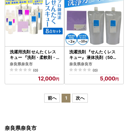
洗濯用洗剤 せんたくレス
洗濯洗剤 『せんたくレス
キュー 『洗剤・柔軟剤・
キュー』 液体洗剤（500g
撥水剤・おりがみせっけん
）２個 詰替え用ボトル2個
奈良県奈良市
奈良県奈良市
』 ８点セット〈共栄社化
・おりがみせっけん（10
(0)
(0)
学〉 洗濯洗剤 家庭用洗濯
枚）×2個 プロ用仕様 液体
12,000
5,000
洗剤 12-030
洗剤 洗剤 洗濯用洗剤 プロ
用洗剤 日用品 奈良 J-115
前へ
1
次へ
奈良県奈良市