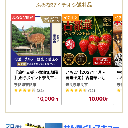
ふるなびイチオシ返礼品
【旅行支援・宿泊無期限
いちご【2027年1月～
牛ホル
】旅行ポイント奈良市ふ
発送予定】古都華いちご
ルモ
るなびトラベルポイント
（270ｇ×4P） drm00
奈良県奈良市
奈良県奈良市
奈良県
1
(24)
(73)
10,000
10,000