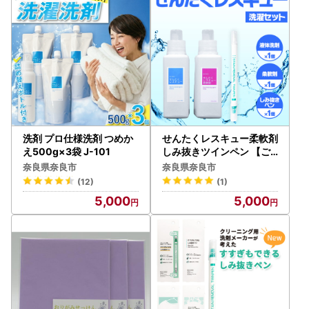
洗剤 プロ仕様洗剤 つめか
せんたくレスキュー柔軟剤
え500g×3袋 J-101
しみ抜きツインペン 【ご
家庭用】 洗剤 J-102
奈良県奈良市
奈良県奈良市
(12)
(1)
5,000
5,000