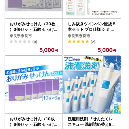
おりがみせっけん（30枚
しみ抜きツインペン匠抜 5
）3個セット 石鹸 せっけ
本セット プロ仕様 シミ せ
ん ハンドソープ 折り紙 お
んたく 洗濯 クリーニング
奈良県奈良市
奈良県奈良市
りがみ J-118
J-103
(0)
(2)
5,000
5,000
おりがみせっけん（10枚
洗濯用洗剤 『せんたくレ
）6個セット 石鹸 せっけ
スキュー 洗剤詰め替え8個