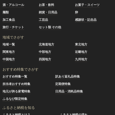
酒・アルコール
お茶・飲料
お菓子・スイーツ
麺類
雑貨・日用品
卵
加工食品
工芸品
感謝状・記念品
旅行・チケット
セット類 その他
地域でさがす
地域一覧
北海道地方
東北地方
関東地方
中部地方
近畿地方
中国地方
四国地方
九州地方
おすすめ特集でさがす
おすすめ特集一覧
訳あり返礼品特集
担当者おすすめ特集
定期便特集
地元が誇る家電特集
日用品・消耗品特集
ふるなび限定特集
ふるさと納税を知る
ふるさと納税とは？
ふるさと納税の流れ