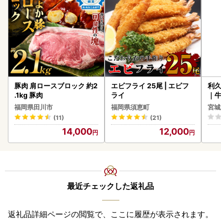
豚肉 肩ロースブロック 約2
エビフライ 25尾 | エビフ
利久
.1kg 豚肉
ライ
｜
福岡県田川市
福岡県須恵町
宮城
(11)
(21)
14,000
12,000
最近チェックした返礼品
返礼品詳細ページの閲覧で、ここに履歴が表示されます。