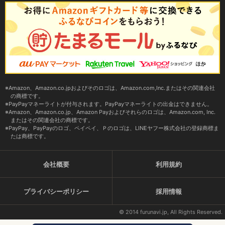
Amazon、Amazon.co.jpおよびそのロゴは、Amazon.com,Inc.またはその関連会社
の商標です。
PayPayマネーライトが付与されます。PayPayマネーライトの出金はできません。
Amazon、Amazon.co.jp、Amazon Payおよびそれらのロゴは、Amazon.com, Inc.
またはその関連会社の商標です。
PayPay、PayPayのロゴ、ペイペイ、Ｐのロゴは、LINEヤフー株式会社の登録商標ま
たは商標です。
会社概要
利用規約
プライバシーポリシー
採用情報
© 2014 furunavi.jp, All Rights Reserved.