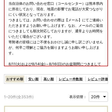
当自治体のお問い合わせ窓口（コールセンター）は熊本県内
に所在しており、現在、地震の影響でお電話が大変つながり
にくい状況となっております。
つきましては、お問い合わせの際は【メール】にてご連絡い
ただきますようお願い申し上げます。なお、メールのご返信
につきましても順次対応しておりますが、通常よりお時間を
いただく場合がございます。
寄附者の皆様にはご不便をおかけし誠に申し訳ございません
が、何卒ご理解とご協力を賜りますようお願い申し上げま
す。
8/11(火)および8/14(金)～8/16(日)のお盆期間につきまして
は、お電話およびメールでの納税・返礼品に関するお問い合
わせ対応はお休みとさせていただきます。
おすすめ順
安い順
高い順
レビュー件数順
レビュー評価順
お盆期間にいただきましたお問い合わせにつきましては、8/
17(月)以降にて順次ご対応させていただきます。
【ご寄附受付は365日24時間承り中!】
1
~
20
件(全
353
件)
表示切替：