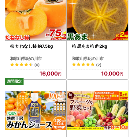
柿 たねなし柿 約7.5kg
柿 黒あま柿 約2kg
和歌山県紀の川市
和歌山県紀の川市
(6)
(2)
16,000
10,000