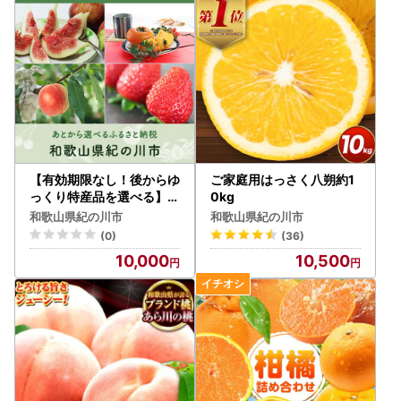
【有効期限なし！後からゆ
ご家庭用はっさく八朔約1
っくり特産品を選べる】和
0kg
歌山県紀の川市カタログポ
和歌山県紀の川市
和歌山県紀の川市
イント
(0)
(36)
10,000
10,500