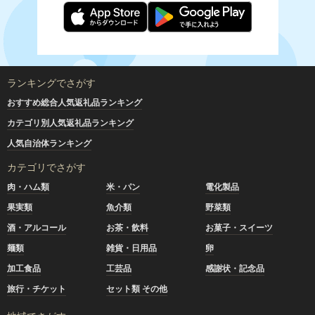
ランキングでさがす
おすすめ総合人気返礼品ランキング
カテゴリ別人気返礼品ランキング
人気自治体ランキング
カテゴリでさがす
肉・ハム類
米・パン
電化製品
果実類
魚介類
野菜類
酒・アルコール
お茶・飲料
お菓子・スイーツ
麺類
雑貨・日用品
卵
加工食品
工芸品
感謝状・記念品
旅行・チケット
セット類 その他