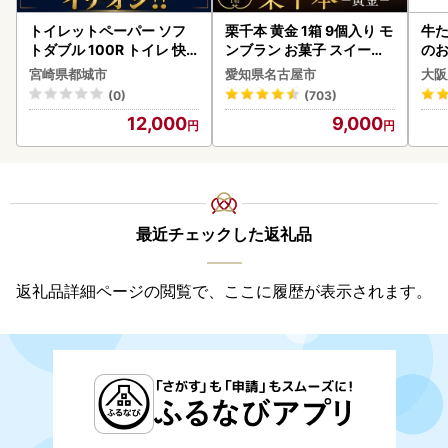
トイレットペーパー ソフ
栗千本 黄金 1箱 9個入り モ
牛た
トダブル 100R トイレ 快
ンブラン お菓子 スイーツ
のお
速〔12-I5-TP100-R〕
デザート モンブラン 人気
宮崎県都城市
愛知県名古屋市
大阪
(0)
(703)
12,000
9,000
最近チェックした返礼品
返礼品詳細ページの閲覧で、ここに履歴が表示されます。