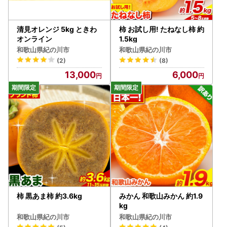
清見オレンジ 5kg ときわ
柿 お試し用! たねなし柿 約
オンライン
1.5kg
和歌山県紀の川市
和歌山県紀の川市
(2)
(8)
13,000
6,000
柿 黒あま柿 約3.6kg
みかん 和歌山みかん 約1.9
kg
和歌山県紀の川市
和歌山県紀の川市