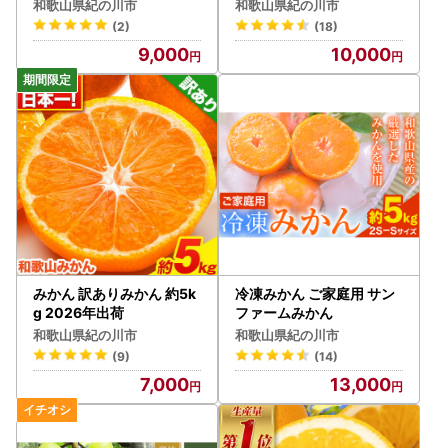
】
和歌山県紀の川市
和歌山県紀の川市
(2)
(18)
9,000
10,000
みかん 訳ありみかん 約5k
冷凍みかん ご家庭用 サン
g 2026年出荷
ファームみかん
和歌山県紀の川市
和歌山県紀の川市
(9)
(14)
7,000
13,000