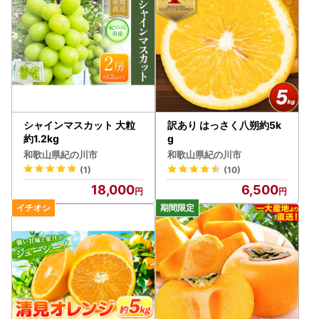
シャインマスカット 大粒
訳あり はっさく八朔約5k
約1.2kg
g
和歌山県紀の川市
和歌山県紀の川市
(1)
(10)
18,000
6,500