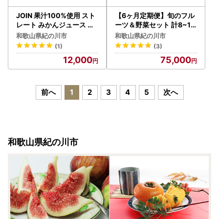
JOIN 果汁100%使用 スト
【6ヶ月定期便】旬のフル
レート みかんジュース 熟
ーツ＆野菜セット 計8~10
選工房 330ml×12本
品
和歌山県紀の川市
和歌山県紀の川市
(1)
(3)
12,000
75,000
前へ
1
2
3
4
5
次へ
和歌山県紀の川市