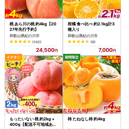
桃 あら川の桃 約4kg【20
柑橘 食べ比べ 約2.1kg計3
27年先行予約】
種入り
和歌山県紀の川市
和歌山県紀の川市
(142)
(9)
24,500
7,000
もったいない 桃 約2kg +
柿 たねなし柿 約4kg
400g【配送不可地域あり