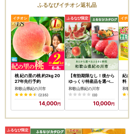
ふるなびイチオシ返礼品
桃 紀の里の桃 約2kg 20
【有効期限なし！後から
紀の川
27年先行予約
ゆっくり特産品を選べる
料 ビ
】和歌山県紀の川市カタ
×24
和歌山県紀の川市
和歌山県紀の川市
和歌山
ログポイント
伊藤
(235)
(0)
14,000
10,000