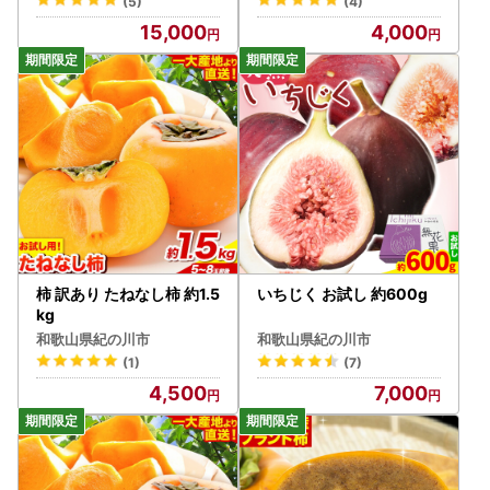
(5)
(4)
15,000
4,000
柿 訳あり たねなし柿 約1.5
いちじく お試し 約600g
kg
和歌山県紀の川市
和歌山県紀の川市
(1)
(7)
4,500
7,000