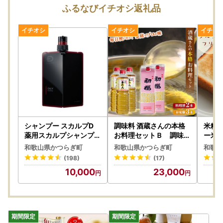
ふるなびイチオシ返礼品
シャンプー スカルプD
調味料 酒蔵さんの本格
米粉パ
薬用スカルプシャンプー
お料理セットＢ 調味料
ー米粉
オイリー [脂性肌用]【K
セット ［HS10］【H01
m00
和歌山県かつらぎ町
和歌山県かつらぎ町
和歌山
002-angf002】
2-hts012B】
(198)
(17)
10,000
23,000