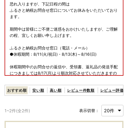
恐れ入りますが、下記日程の間は
ふるさと納税お問合せ窓口についてお休みをいただいており
ます。
期間中は皆様にご不便ご迷惑をおかけいたしますが、ご理解
の程、宜しくお願い申し上げます。
ふるさと納税お問合せ窓口（電話・メール）
●休暇期間：8/11(火/祝日)・8/13(木)～8/16(日)
休暇期間中のお問合せの返信や、受領書、返礼品の発送手配
につきましては8/17(月)より順次対応させていただきますの
で
予めご了承いただきますようお願い申し上げます。
おすすめ順
安い順
高い順
レビュー件数順
レビュー評価順
1
~
2
件(全
2
件)
表示切替：