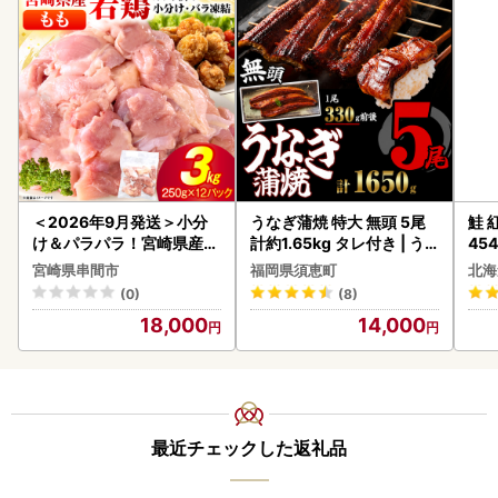
＜2026年9月発送＞小分
うなぎ蒲焼 特大 無頭 5尾
鮭 紅
け＆パラパラ！宮崎県産鶏
計約1.65kg タレ付き | う
454
ももカット合計3kg_K043
なぎ蒲焼
宮崎県串間市
福岡県須恵町
北海
-009-2609
(0)
(8)
18,000
14,000
最近チェックした返礼品