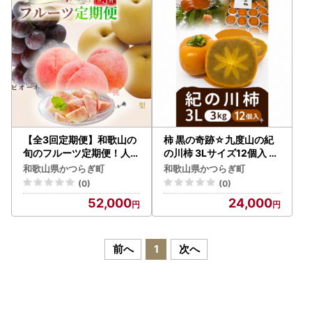
【全3回定期便】和歌山の
柿 黒の奇跡☆九度山の紀
旬のフルーツ定期便！人気
の川柿 3Lサイズ12個入 約
の桃・ピオーネ・梨をお届
3kg【2026年10月上旬～
和歌山県かつらぎ町
和歌山県かつらぎ町
け♪ 【BG-tkb306】
2026年10月下旬頃順次発
(0)
(0)
送予定】【A-frks185】
52,000
24,000
前へ
1
次へ