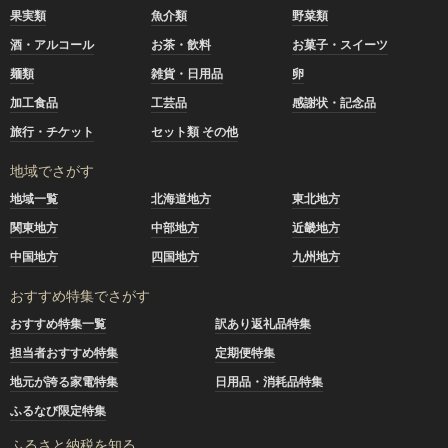
果実類
魚介類
野菜類
酒・アルコール
お茶・飲料
お菓子・スイーツ
麺類
雑貨・日用品
卵
加工食品
工芸品
感謝状・記念品
旅行・チケット
セット類 その他
地域でさがす
地域一覧
北海道地方
東北地方
関東地方
中部地方
近畿地方
中国地方
四国地方
九州地方
おすすめ特集でさがす
おすすめ特集一覧
訳あり返礼品特集
担当者おすすめ特集
定期便特集
地元が誇る家電特集
日用品・消耗品特集
ふるなび限定特集
ふるさと納税を知る