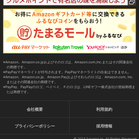
Amazon、Amazon.co.jpおよびそのロゴは、Amazon.com,Inc.またはその関連会社
の商標です。
PayPayマネーライトが付与されます。PayPayマネーライトの出金はできません。
Amazon、Amazon.co.jp、Amazon Payおよびそれらのロゴは、Amazon.com, Inc.
またはその関連会社の商標です。
PayPay、PayPayのロゴ、ペイペイ、Ｐのロゴは、LINEヤフー株式会社の登録商標ま
たは商標です。
会社概要
利用規約
プライバシーポリシー
採用情報
© 2014 furunavi.jp, All Rights Reserved.