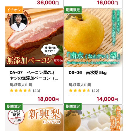
36,000
16,000
DA-07 ベーコン屋のオ
DS-06 南水梨 5kg
ヤジの無添加ベーコン（約
700g）
鳥取県大山町
鳥取県大山町
(23)
(22)
18,000
14,000