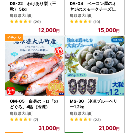
DS-22 わけあり梨（王
DA-04 ベーコン屋のオ
秋） 5kg
ヤジのスモークチーズ(約
450g)
鳥取県大山町
鳥取県大山町
(29)
(19)
12,000
15,000
OM-05 白身のトロ「の
MS-30 冷凍ブルーベリ
どぐろ」4匹（冷凍）
ー1.2kg
鳥取県大山町
鳥取県大山町
(7)
(23)
31,000
21,000