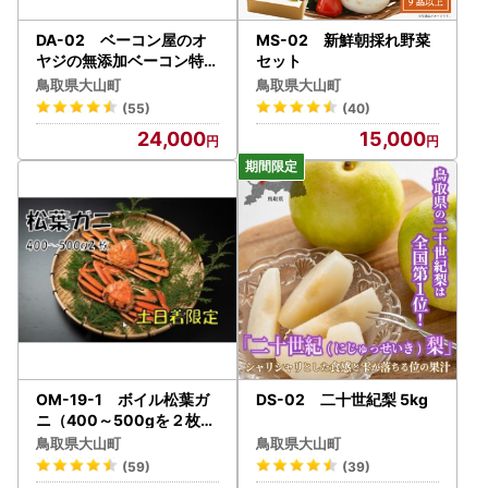
DA-02 ベーコン屋のオ
MS-02 新鮮朝採れ野菜
ヤジの無添加ベーコン特盛
セット
(約1.0kg)
鳥取県大山町
鳥取県大山町
(55)
(40)
24,000
15,000
OM-19-1 ボイル松葉ガ
DS-02 二十世紀梨 5kg
ニ（400～500gを２枚）
【土日到着限定】
鳥取県大山町
鳥取県大山町
(59)
(39)