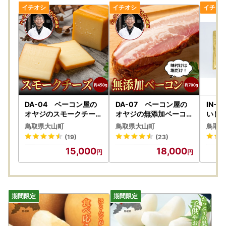
DA-04 ベーコン屋の
DA-07 ベーコン屋の
IN-
オヤジのスモークチーズ
オヤジの無添加ベーコン
いし
(約450g)
（約700g）
」の
鳥取県大山町
鳥取県大山町
鳥取県
(19)
(23)
15,000
18,000