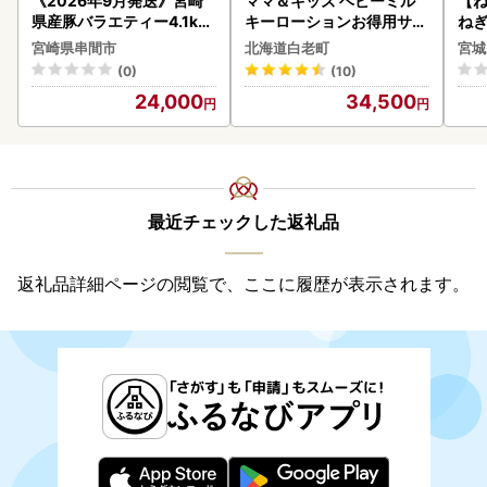
《2026年9月発送》宮崎
ママ＆キッズ ベビーミル
【
県産豚バラエティー4.1kg
キーローションお得用サイ
ねぎ
セット_K033-057-2609
ズ 380ml 2本セット CH21
宮崎県串間市
北海道白老町
宮城
0
(0)
(10)
24,000
34,500
最近チェックした返礼品
返礼品詳細ページの閲覧で、ここに履歴が表示されます。