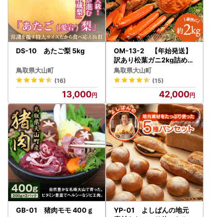
DS-10 あたご梨 5kg
OM-13-2 【年始発送】
訳あり松葉ガニ2kg詰め合
わせ（冷凍）
鳥取県大山町
鳥取県大山町
(16)
(15)
13,000
42,000
GB-01 猪肉モモ 400ｇ
YP-01 よしぱんの地元