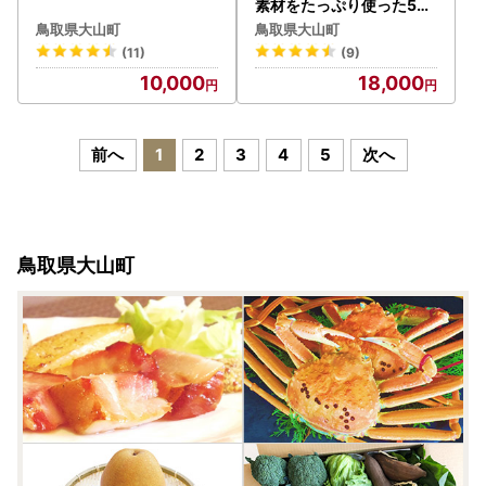
素材をたっぷり使った5種
パンセット
鳥取県大山町
鳥取県大山町
(11)
(9)
10,000
18,000
前へ
1
2
3
4
5
次へ
鳥取県大山町