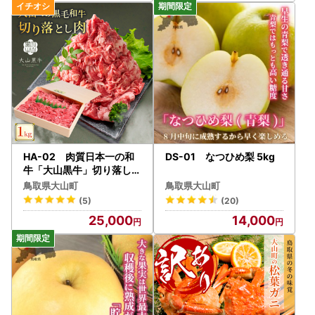
HA-02 肉質日本一の和
DS-01 なつひめ梨 5kg
牛「大山黒牛」切り落し１
kg
鳥取県大山町
鳥取県大山町
(5)
(20)
25,000
14,000