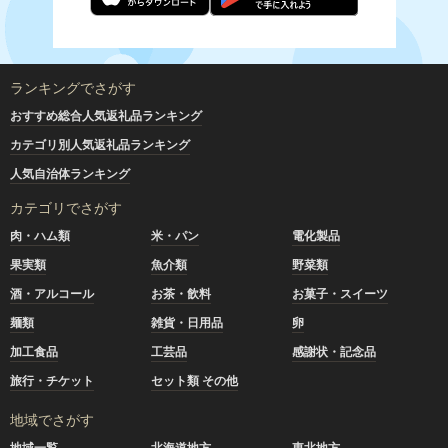
ランキングでさがす
おすすめ総合人気返礼品ランキング
カテゴリ別人気返礼品ランキング
人気自治体ランキング
カテゴリでさがす
肉・ハム類
米・パン
電化製品
果実類
魚介類
野菜類
酒・アルコール
お茶・飲料
お菓子・スイーツ
麺類
雑貨・日用品
卵
加工食品
工芸品
感謝状・記念品
旅行・チケット
セット類 その他
地域でさがす
地域一覧
北海道地方
東北地方