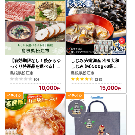
※ワンストップ特例申請がオンラインで申請可能！
※確定申告用の寄附金受領証明書（ XML ）がダウンロード
可能！
そのほかにも利用可能な機能がございます。
【個人情報の取り扱いについて】
お寄せいただいた個人情報は、寄附金の受付、入金及び返礼
品発送に係る確認・連絡、各種お問い合わ
せ、寄附の使い道のお知らせの広報等に利用するものであ
【有効期限なし！後からゆ
しじみ 宍道湖産 冷凍大和
り、それ以外の目的で使用するものではあり
っくり特産品を選べる】島
しじみ (M)500g×6袋 島
根県松江市カタログポイン
根県松江市/平野缶詰有限
ません。
島根県松江市
島根県松江市
ト
会社[ALBZ002]
返礼品発送に関して、必要最低限の範囲において返礼品取扱
(0)
(28)
い事業者に通知します。
10,000
15,000
※お名前に旧字体または機種依存文字などが含まれている場
合、当市からお送りするメールにおいて、
システム上一部のメールソフトにて文字化けが発生する可能
性がございます。何卒ご了承ください。
■お問合わせ先■