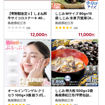
【寄附額改定↓】しまね和
しじみ Mサイズ 80g×15
牛サイコロステーキ 400g
袋 しじみ 冷凍 宍道湖 [AL
訳あり ／ サイコロステー
BS001]
島根県松江市
島根県松江市
キ ALCV004
(0)
(4)
12,000
11,000
オールインワンゲル クリ
しじみ 特大粒 500g×2袋
セラ 100g×3個 姫ラボ[A
島根県松江市/平野缶詰有
LBH005]オールインワン
限会社 しじみ 冷凍 砂抜き
島根県松江市
島根県松江市
宍道湖 [ALBZ014]