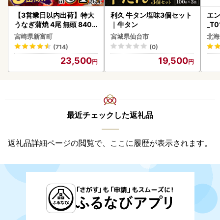
【3営業日以内出荷】特大
利久 牛タン塩味3個セット
エン
うなぎ蒲焼 4尾 無頭 840g
｜牛タン
_T0
以上 C388-840-3D
宮崎県新富町
宮城県仙台市
北海
(714)
(0)
23,500
19,500
最近チェックした返礼品
返礼品詳細ページの閲覧で、ここに履歴が表示されます。