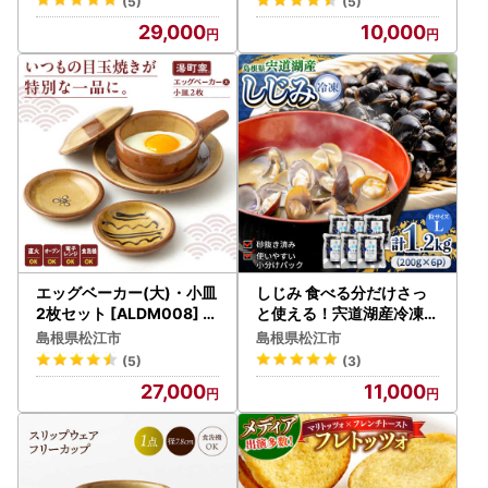
(5)
(5)
29,000
10,000
エッグベーカー(大)・小皿
しじみ 食べる分だけさっ
2枚セット [ALDM008] お
と使える！宍道湖産冷凍大
皿 食器
和しじみ (Ｌ)200g×6袋
島根県松江市
島根県松江市
島根県松江市/平野缶詰有
(5)
(3)
限会社[ALBZ013]
27,000
11,000