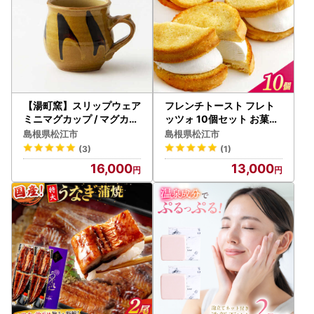
【湯町窯】スリップウェア
フレンチトースト フレト
ミニマグカップ / マグカッ
ッツォ 10個セット お菓子
プ コーヒーカップ [ALDM
スイーツ お取り寄せ 専門
島根県松江市
島根県松江市
002]
店 冷凍 ふわふわ とろける
(3)
(1)
ALCE029
16,000
13,000