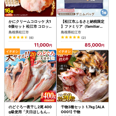
松江市ふるさと納税お問い合わせ窓口
TEL：050-8889-0262
FAX：050-6883-9030
受付時間：9:00～17:00
かにクリームコロッケ 大1
【松江市ふるさと納税限定
(土曜日・日曜日・祝日及び年末年始を除く)
6個セット 松江市 コロッ
】ファミリア（familiar）
ケ ALFR001
デニムバッグ [ALEG011]
メール：matsue@steamship.co.jp
島根県松江市
島根県松江市
(6)
(2)
【ふるさと納税の対象となる地方団体の指定について】
11,000
85,000
松江市は令和7年9月26日付総務大臣通知「ふるさと納税の
対象となる地方団体の指定について（通知）」にて、地方税
法（昭和25年法律第226号）第37条の2第2項及び第314条の
7第2項の規定に基づき、ふるさと納税の対象となる地方団体
として指定されました。
指定対象期間は、令和7年10月1日から令和8年9月30日まで
です。
のどぐろ一夜干し2尾 400
干物3種セット 1.7kg [ALA
g級使用「天日ほしもん屋
O001] 干物