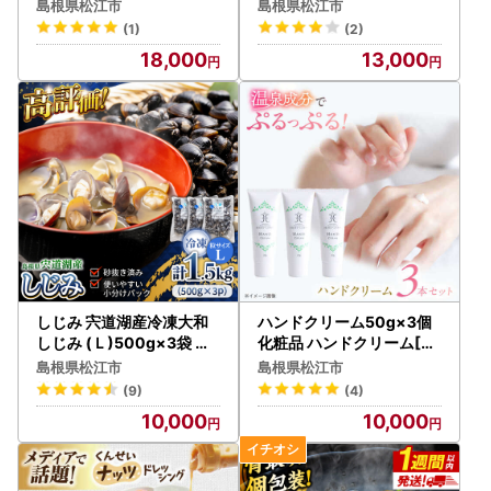
」 のどぐろ 干物 [ALCJ0
島根県松江市
島根県松江市
01]
(1)
(2)
18,000
13,000
しじみ 宍道湖産冷凍大和
ハンドクリーム50g×3個
しじみ (Ｌ)500g×3袋 島
化粧品 ハンドクリーム[AL
根県松江市/平野缶詰有限
BH008]姫ラボ
島根県松江市
島根県松江市
会社[ALBZ008]
(9)
(4)
10,000
10,000