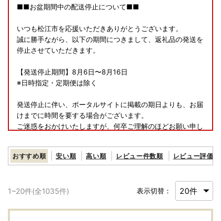
■■お盆期間中の配送停止について■■
いつも松江市を応援いただきありがとうございます。
誠に勝手ながら、以下の期間につきまして、返礼品の発送を
停止させていただきます。
【発送停止期間】8月6日〜8月16日
※日時指定・定期便は除く
発送停止に伴い、ポータルサイトに掲載の期日よりも、お届
けまでに時間を要する場合がございます。
ご迷惑をおかけいたしますが、何卒ご理解のほどお願い申し
上げます。
おすすめ順
安い順
高い順
レビュー件数順
レビュー評価順
【寄附金受領証明書の発送について】
ご寄附をいただきました日より1ヵ月以内に返礼品とは別に
松江市から発送いたします。
1
~
20
件(全
1035
件)
表示切替：
なお、ワンストップ特例申請書は、ご希望いただきました寄
附者様のみ同封いたします。