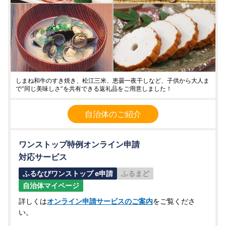
しまね和牛のすき焼き、松江三米、恵曇一夜干しなど、子供から大人ま
で”同じ美味しさ”を共有できる返礼品をご用意しました！
自治体のご紹介
ワンストップ特例オンライン申請
対応サービス
ふるなびワンストップ e申請
ふるまど
自治体マイページ
詳しくは
オンライン申請サービスのご案内
をご覧くださ
い。