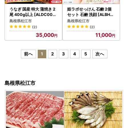
うなぎ 国産 特大 蒲焼き 2
姫ラボせっけん 石鹸 2個
尾 400g以上 [ALDC001]
セット 石鹸 洗顔 [ALBH0
うなぎ
09]
島根県松江市
島根県松江市
(2)
(2)
35,000
11,000
前へ
1
2
3
4
5
次へ
島根県松江市