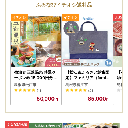
【返礼品の発送について】
ふるなびイチオシ返礼品
・長期不在などでお受け取りができない期間がある場合は、
備考欄に必ずご入力ください。原則、再送はいたしかねま
す。
・万が一、返礼品のお届け時に破損や傷みなどの不具合があ
った場合は、速やかに下記記載の『松江市ふるさと納税お問
い合わせ窓口』までご連絡ください。
※令和5年6月1日発送分より、ヤマト運輸・転送サービスの
有料化が発表されております。転送の際は、ご注意くださ
い。
お届け先が変更となる場合は、事前に問い合わせ窓口へご連
絡をお願いいたします。
宿泊券 玉造温泉 共通ク
【松江市ふるさと納税限
【有
ーポン券 15,000円分 宿
定】ファミリア（famili
ゆっ
泊券 観光 [ALHN001］
ar） デニムバッグ [ALE
】島
【自治体マイページについて】
島根県松江市
島根県松江市
島根県
G011]
ポイ
松江市では、寄附者の皆様がご利用いただける Web ページ
(1)
(2)
「自治体マイページ」をご用意いたしました。
50,000
85,000
自治体マイページにログイン頂くことで、
寄附の状況確認や各種手続きが可能な専用ペ ージとなって
おりますので、
ぜひご活用頂けますと幸いです。
自治体マイページはこちら