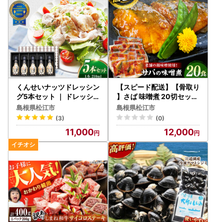
くんせいナッツドレッシン
【スピード配送】【骨取り
グ5本セット ｜ ドレッシ
】さば 味噌煮 20切セット
ング[ALED001] やすもと
[ALHZ005] 惣菜 鯖 味噌
島根県松江市
島根県松江市
醤油
煮
(3)
(0)
11,000
12,000