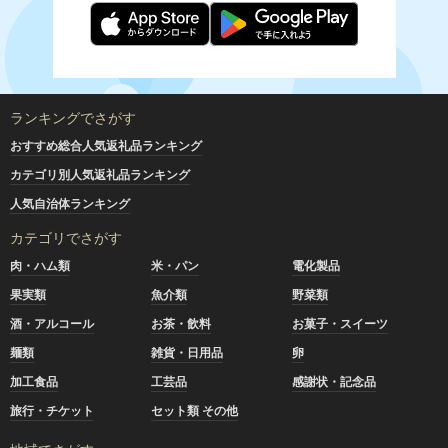
ランキングでさがす
おすすめ総合人気返礼品ランキング
カテゴリ別人気返礼品ランキング
人気自治体ランキング
カテゴリでさがす
肉・ハム類
米・パン
電化製品
果実類
魚介類
野菜類
酒・アルコール
お茶・飲料
お菓子・スイーツ
麺類
雑貨・日用品
卵
加工食品
工芸品
感謝状・記念品
旅行・チケット
セット類 その他