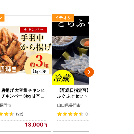
 唐揚げ 大容量 チキンヒ
【配送日指定可】 長門産とら
【
 チキンバー 3kg 甘辛 ス
ふぐ ふぐセット とらふぐ刺身
身 
ー 唐揚げ 鶏肉 お弁当 お
2人前 冷蔵 トラフグ フグ 最高
し 
長門市
山口県長門市
山
つまみ おかず ビール (1004)
級とらふぐ 父の日 母の日 イベ
気
ント お中元 お歳暮 贈答用 ギフ
ふぐ
(22)
(16)
ト 熨斗 のし 大人気 山口県 本場
殖
13,000
17,000
トラフグ 職人 (1138)
ト
と