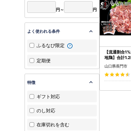
円～
円
よく使われる条件
ふるなび限定
【流通割合1
地鶏】合計1.2
定期便
しわ もも肉 
山口県長門市
カット済み 柚
シー 天然記念
栄養 旨味 長
特徴
子こしょう付 
鳥 (1035)
ギフト対応
のし対応
在庫切れを含む