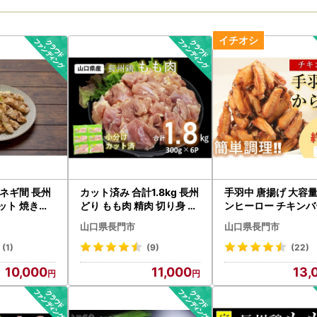
 ネギ間 長州
カット済み 合計1.8kg 長州
手羽中 唐揚げ 大容量
ット 焼き鳥
どり もも肉 精肉 切り身 小
ンヒーロー チキンバー
 簡単調理 夕
分けパック（300g×6パッ
g 甘辛 スパイシー 
山口県長門市
山口県長門市
おかず 大容量
ク） 使いやすい 唐揚げ 地
鶏肉 お弁当 おつまみ
大量 ストック (1021)
鶏 平飼い 鶏 安心 安全 山口
ず ビール (1004)
(1)
(9)
(22)
県産 (1006)
10,000
11,000
13,