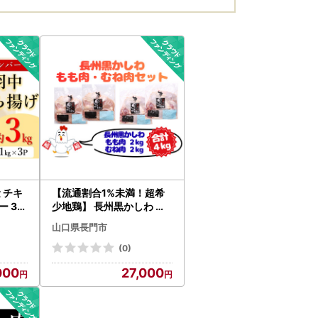
ラ
気海
暮 
20
ぐ
酢付
 チキ
【流通割合1%未満！超希
 3k
少地鶏】 長州黒かしわ も
唐揚げ
も肉 むね肉 セット 地鶏 鶏
山口県長門市
 おか
肉 唐揚げ 焼き鳥 鍋 アレン
ジ料理 旨味 大容量 大量 ス
(0)
トック 絶品 山口県産 オリ
000
27,000
ジナル地鶏 (12030)