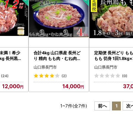
%未満！希少
合計4kg 山口県産 長州ど
定期便 長州どり もも
kg 長州黒か
り 精肉 もも肉・むね肉セ
もも 切身 1回1.8kg
小分けパック
ット 大容量 大量 唐揚げ 地
月発送 全3回 お肉
山口県長門市
山口県長門市
子 鶏 ジュー
鶏 平飼い 鶏 安心 安全 山口
長門市 小分けパック
物黒柏 地鶏
県産 アレンジ料理 大人気 (
ト済み 簡単料理 お弁
(24)
(2)
(0)
門ゆずきち柚
1243)
供 大人気 アレンジ料
12,000
14,000
37,
唐揚げ 焼き
鶏 オリジナル地鶏 
産 (1378)
1
~
7
件(全
7
件)
前へ
1
次