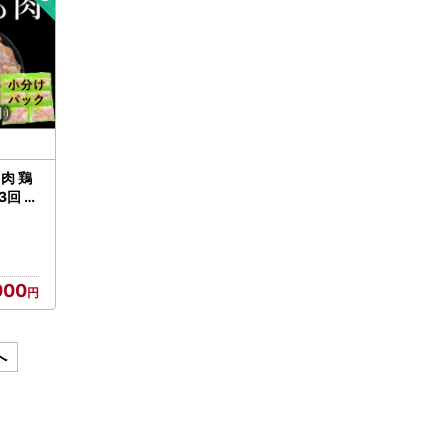
肉 鶏
×3回 隔
定期便
 カッ
当 子
理 地
000
山口県
へ