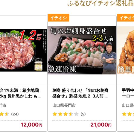
ふるなびイチオシ返礼品
合1%未満！希少地鶏
刺身 盛り合わせ 「旬のお刺身
手羽中
2kg 長州黒かしわ もも
盛合せ」刺盛 地魚 2-3人前 冷
ーロー
けパック カット済み 柚
凍 急速冷凍 仙崎 長門市 配達指
パイシ
門市
山口県長門市
山口県
ジューシー 天然記念物黒
定可能 日時指定可能 (10045)
 栄養 旨味 長門ゆずきち
(24)
(5)
う付 唐揚げ 焼き鳥 (
12,000
21,000