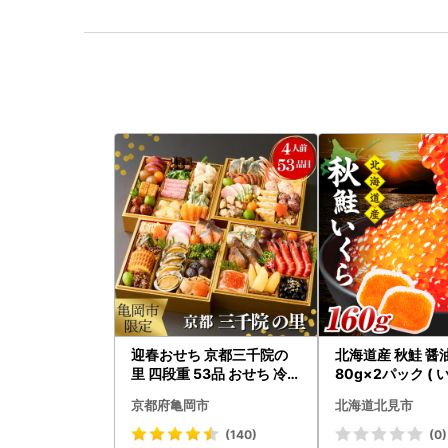
迎春おせち 京都三千院の
北海道産 秋鮭 醤
里 四段重 53品 おせち 冷蔵
80g×2パック ( 
2027 先行予約
クラ 魚卵 鮭 サケ
京都府亀岡市
北海道北見市
くら 醤油漬け パ
道産 ふるさと納税 
(140)
(0)