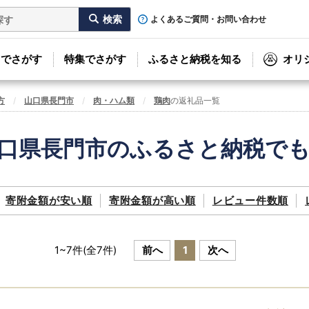
よくあるご質問・お問い合わせ
リでさがす
特集でさがす
ふるさと納税を知る
オリ
方
山口県長門市
肉・ハム類
鶏肉
の返礼品一覧
口県長門市のふるさと納税で
寄附金額が
安い順
寄附金額が
高い順
レビュー件数順
1
~
7
件(全
7
件)
前へ
1
次へ