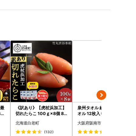
[最
《訳あり》【虎杖浜加工】
泉州タオル 総パイル 白タ
60
切れたらこ 100ｇ×8個 80
オル 12枚入り 210匁
0g AK081
北海道白老町
大阪府阪南市
(132)
(39)