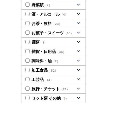
野菜類
（2）
酒・アルコール
（4）
お茶・飲料
（23）
お菓子・スイーツ
（16）
麺類
（1）
雑貨・日用品
（36）
調味料・油
（2）
加工食品
（52）
工芸品
（14）
旅行・チケット
（21）
セット類 その他
（1）