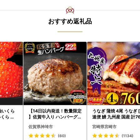
おすすめ返礼品
油いくら
【14日以内発送！数量限定
うなぎ 蒲焼 4尾 うなぎ 
いくら イ
】佐賀牛入り ハンバーグ 2
速便 鰻 九州産 国産 計7
 さけ 鮭い
2個 2.6kg(120g×22個)(H
g以上]
佐賀県神埼市
宮崎県宮崎市
ック 北海
083106)
秋鮭 )【
(60)
(1134)