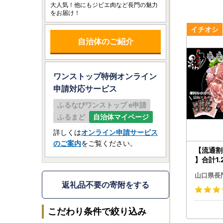
大人気！他にもジビエ肉など長門の魅力
をお届け！
自治体のご紹介
ワンストップ特例オンライン
申請
対応サービス
ふるなびワンストップ e申請
ふるまど
自治体マイページ
詳しくは
オンライン申請サービス
のご案内
をご覧ください。
【流通割
】合計1.
肉 小分
山口県長
子 鶏 
返礼品不要の寄附をする
柏 地鶏
柚子こしょ
1035)
こだわり条件で絞り込み