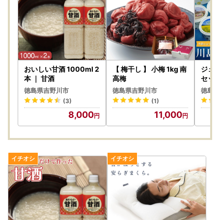
おいしい甘酒 1000ml 2
【 梅干し 】 小梅 1kg 南
ジェラ
本 ｜ 甘酒
高梅
セット
ェラー
徳島県吉野川市
徳島県吉野川市
徳島県
(3)
(1)
8,000
11,000