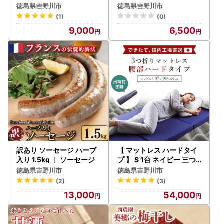
ート 】
徳島県吉野川市
徳島県吉野川市
(1)
(0)
9,000
6,500
訳あり ソーセージ ハーブ
【 マットレス ハードタイ
入り 1.5kg ｜ ソーセージ
プ 】 S 1台 ネイビー 三つ
折り 腰痛 マットレス
徳島県吉野川市
徳島県吉野川市
(2)
(3)
13,000
54,000