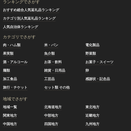
ランキングでさがす
おすすめ総合人気返礼品ランキング
カテゴリ別人気返礼品ランキング
人気自治体ランキング
カテゴリでさがす
肉・ハム類
米・パン
電化製品
果実類
魚介類
野菜類
酒・アルコール
お茶・飲料
お菓子・スイーツ
麺類
雑貨・日用品
卵
加工食品
工芸品
感謝状・記念品
旅行・チケット
セット類 その他
地域でさがす
地域一覧
北海道地方
東北地方
関東地方
中部地方
近畿地方
中国地方
四国地方
九州地方