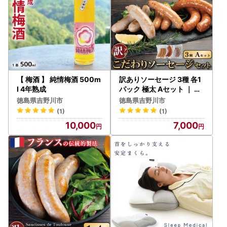
【 梅酒 】 純情梅酒 500m
訳ありソーセージ 3種 各1
l 4年熟成
パック 極太 Aセット ｜ ソ
ーセージ
徳島県吉野川市
徳島県吉野川市
(1)
(1)
10,000
7,000