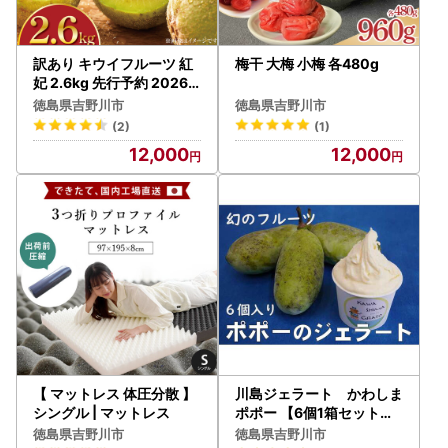
訳あり キウイフルーツ 紅
梅干 大梅 小梅 各480g
妃 2.6kg 先行予約 2026
年10月上旬～ キウイ
徳島県吉野川市
徳島県吉野川市
(2)
(1)
12,000
12,000
【 マットレス 体圧分散 】
川島ジェラート かわしま
シングル | マットレス
ポポー 【6個1箱セット】
ジェラート
徳島県吉野川市
徳島県吉野川市