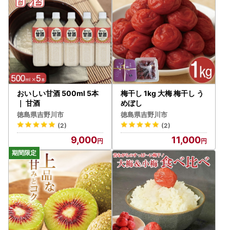
おいしい甘酒 500ml 5本
梅干し 1kg 大梅 梅干し う
｜ 甘酒
めぼし
徳島県吉野川市
徳島県吉野川市
(2)
(2)
9,000
11,000