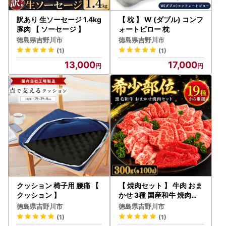
訳あり 生ソーセージ 1.4kg
【 枕 】 W (ダブル) コンフ
豚肉 【 ソーセージ 】
ォートピロー 枕
徳島県吉野川市
徳島県吉野川市
(1)
(1)
13,000
17,000
クッション 椅子用 腰痛 【
【 焼肉セット 】 牛肉 おま
クッション 】
かせ 3種 国産和牛 焼肉セ
ット
徳島県吉野川市
徳島県吉野川市
(1)
(1)