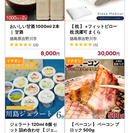
おいしい甘酒 1000ml 2本
【 枕 】 +フィットピロー
｜ 甘酒
枕 洗濯可 まくら
徳島県吉野川市
徳島県吉野川市
(3)
(1)
8,000
30,000
ジェラート 120ml 6個 セ
【 ベーコン 】 ベーコン ブ
ット 詰め合わせ 【 ジェラ
ロック 500g