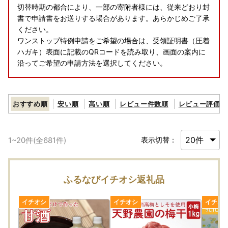
切替時期の都合により、一部の寄附者様には、従来どおり封
書で申請書をお送りする場合があります。あらかじめご了承
ください。
ワンストップ特例申請をご希望の場合は、受領証明書（圧着
ハガキ）表面に記載のQRコードを読み取り、画面の案内に
沿ってご希望の申請方法を選択してください。
おすすめ順
安い順
高い順
レビュー件数順
レビュー評価順
1
~
20
件(全
681
件)
表示切替：
ふるなびイチオシ返礼品