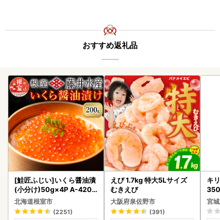
おすすめ返礼品
[鮭匠ふじい]いくら醤油漬
えび 1.7kg 特大5Lサイズ
キリ
(小分け)50g×4P A-4209
むきえび
35
5
ーハ
北海道根室市
大阪府泉佐野市
宮城
(2251)
(391)