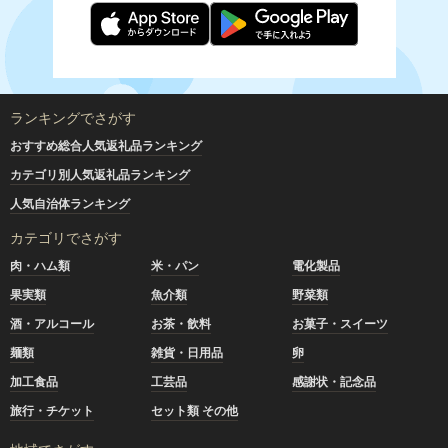
ランキングでさがす
おすすめ総合人気返礼品ランキング
カテゴリ別人気返礼品ランキング
人気自治体ランキング
カテゴリでさがす
肉・ハム類
米・パン
電化製品
果実類
魚介類
野菜類
酒・アルコール
お茶・飲料
お菓子・スイーツ
麺類
雑貨・日用品
卵
加工食品
工芸品
感謝状・記念品
旅行・チケット
セット類 その他