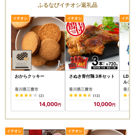
ふるなびイチオシ返礼品
おからクッキー
さぬき骨付鶏 3本セット
LD-
ルコー
ティッ
香川県三豊市
香川県三豊市
香川県
(2)
(13)
14,000
10,000