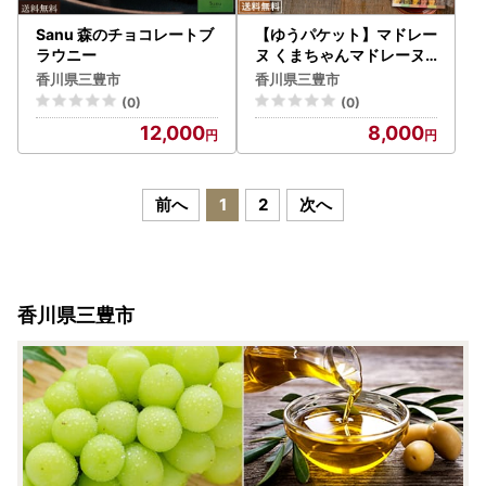
Sanu 森のチョコレートブ
【ゆうパケット】マドレー
ラウニー
ヌ くまちゃんマドレーヌ
透明ギフトBOX 6個入り×
香川県三豊市
香川県三豊市
2
(0)
(0)
12,000
8,000
前へ
1
2
次へ
香川県三豊市