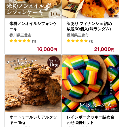
米粉ノンオイルシフォンケ
訳あり フィナンシェ 詰め
ーキ
放題50個入(味ランダム)
香川県三豊市
香川県三豊市
(1)
(1)
16,000
21,000
オートミールシリアルクッ
レインボークッキー詰め合
キー 1kg
わせ 2個セット