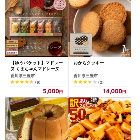
【ゆうパケット】マドレー
おからクッキー
ヌ くまちゃんマドレーヌ
透明ギフトBOX 6個入り
香川県三豊市
香川県三豊市
(9)
(2)
5,000
14,000