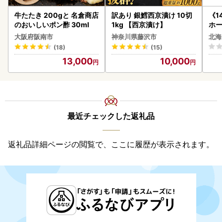
牛たたき 200gと 名倉商店
訳あり 銀鱈西京漬け 10切
《1
のおいしいポン酢 30ml
1kg 【西京漬け】
ホ
( 
大阪府阪南市
神奈川県藤沢市
北海
クラ
(18)
(15)
贈答
13,000
10,000
御中
い 
ル 
02
最近チェックした返礼品
返礼品詳細ページの閲覧で、ここに履歴が表示されます。