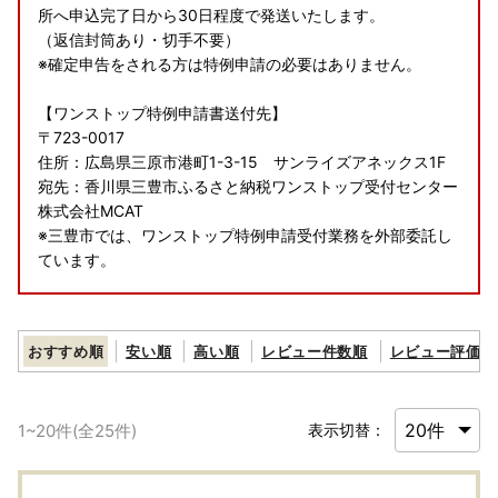
所へ申込完了日から30日程度で発送いたします。
（返信封筒あり・切手不要）
※確定申告をされる方は特例申請の必要はありません。
【ワンストップ特例申請書送付先】
〒723-0017
住所：広島県三原市港町1-3-15 サンライズアネックス1F
宛先：香川県三豊市ふるさと納税ワンストップ受付センター
株式会社MCAT
※三豊市では、ワンストップ特例申請受付業務を外部委託し
ています。
【お問い合わせ先】
株式会社MCAT
おすすめ順
安い順
高い順
レビュー件数順
レビュー評価順
TEL:050-1732-1444
メールアドレス:onestop-mitoyo@g.mcat.co.jp
受付時間：10:00～17:00（土日祝を除く)
1
~
20
件(全
25
件)
表示切替：
・メールでのお問い合わせにつきましては、お返事まで数日
かかる場合がございますので、予めご了承ください。