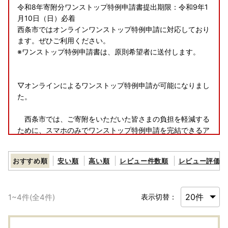
令和8年寄附分ワンストップ特例申請書提出期限：令和9年1
月10日（日）必着
西条市ではオンラインワンストップ特例申請に対応しており
ます。ぜひご利用ください。
※ワンストップ特例申請書は、原則希望者に送付します。
▽オンラインによるワンストップ特例申請が可能になりまし
た。
西条市では、ご寄附をいただいた皆さまの負担を軽減する
ために、スマホのみでワンストップ特例申請を完結できるア
プリ「IAM」を導入しました。複数自治体の管理ができる
「ふるまど」を併せてご利用いただくことで、煩わしい書類
おすすめ順
安い順
高い順
レビュー件数順
レビュー評価順
の送付が、オンラインで完結できる、大変便利なサービスと
なっております。是非ご利用ください。
詳しくはこちらをご確認ください
1
~
4
件(全
4
件)
表示切替：