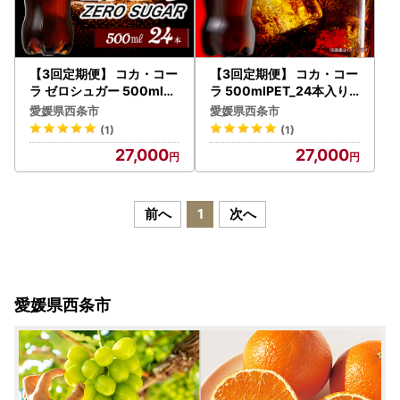
【3回定期便】 コカ・コー
【3回定期便】 コカ・コー
ラ ゼロシュガー 500mlPE
ラ 500mlPET_24本入り 1
T_24本入り 1ケース｜ ペ
ケース｜ ペットボトル コ
愛媛県西条市
愛媛県西条市
ットボトル コーラ 炭酸
ーラ 炭酸
(1)
(1)
27,000
27,000
前へ
1
次へ
愛媛県西条市