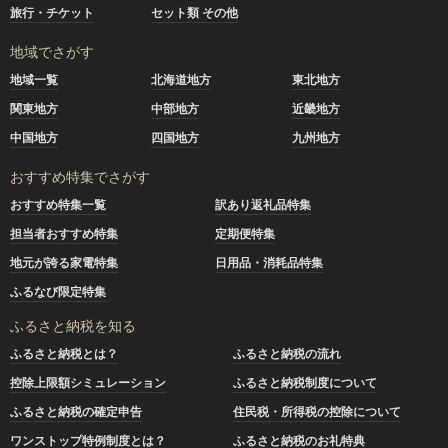
旅行・チケット
セット類 その他
地域でさがす
地域一覧
北海道地方
東北地方
関東地方
中部地方
近畿地方
中国地方
四国地方
九州地方
おすすめ特集でさがす
おすすめ特集一覧
訳あり返礼品特集
担当者おすすめ特集
定期便特集
地元が誇る家電特集
日用品・消耗品特集
ふるなび限定特集
ふるさと納税を知る
ふるさと納税とは？
ふるさと納税の流れ
控除上限額シミュレーション
ふるさと納税制度について
ふるさと納税の確定申告
住民税・所得税の控除について
ワンストップ特例制度とは？
ふるさと納税のお礼特典