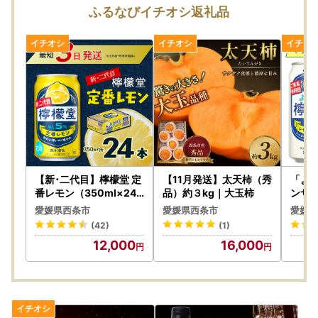
ふるなびイチオシ返礼品
【新･二代目】檸檬堂 定
【11月発送】太天柿（秀
「よ
番レモン（350ml×24
品）約３kg｜大玉柿
ンサワ
本）｜レモンサワー チ
アルコ
愛媛県西条市
愛媛県西条市
愛媛県
ューハイ
4本）
(42)
(1)
ル飲
12,000
16,000