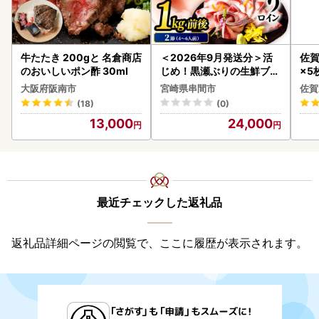
牛たたき 200gと 名倉商店
＜2026年9月発送分＞活
佐賀
のおいしいポン酢 30ml
じめ！黒瀬ぶりの生鮮ブリ
×5枚
ロイン2節（1.0kg前後）_
大阪府阪南市
宮崎県串間市
佐賀
K001-012-2609
(18)
(0)
13,000
24,000
最近チェックした返礼品
返礼品詳細ページの閲覧で、ここに履歴が表示されます。