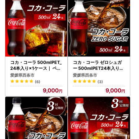
コカ・コーラ 500mlPET_
コカ・コーラ ゼロシュガ
24本入り×1ケース｜ ペッ
ー 500mlPET24本入り×1
トボトル コーラ 炭酸
ケース コーラ
愛媛県西条市
愛媛県西条市
(6)
(3)
9,000
9,000