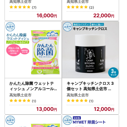
高知県土佐市 【ハヤシ商
県土佐市 【望月製紙株式
高知県土佐市
高知県土佐市
事株式会社】 [BQAD008]
会社】 [BQAR001]
(7)
(2)
16,000
22,000
かんたん除菌 ウェットテ
キャンプキッチンクロス 3
ィッシュ ノンアルコール
個セット 高知県土佐市 【
タイプ 20枚入り×3P×10
三昭紙業株式会社】 [BQB
高知県土佐市
高知県土佐市
セット(合計30個) 高知県
F006]
(1)
(1)
土佐市 【テンポイント株
13,000
12,000
式会社】 [BQBI005]