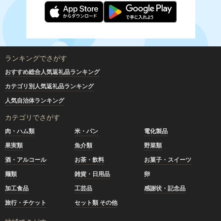
ランキングでさがす
おすすめ総合人気返礼品ランキング
カテゴリ別人気返礼品ランキング
人気自治体ランキング
カテゴリでさがす
肉・ハム類
米・パン
電化製品
果実類
魚介類
野菜類
酒・アルコール
お茶・飲料
お菓子・スイーツ
麺類
雑貨・日用品
卵
加工食品
工芸品
感謝状・記念品
旅行・チケット
セット類 その他