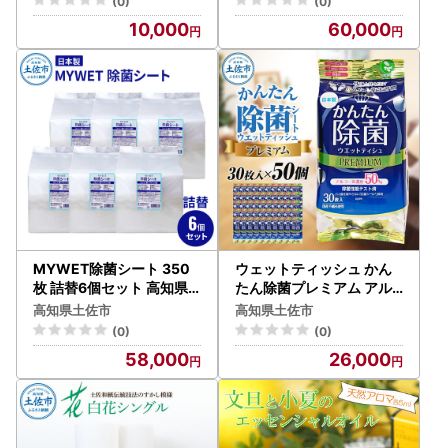
(0)
(0)
10,000
60,000
MYWET除菌シート 350
ウェットティッシュ かん
枚 詰替6個セット 高知県
たん除菌プレミアム アル
土佐市 【三昭紙業株式会
コールタイプ 30枚入り×5
高知県土佐市
高知県土佐市
社】 [BQBF014]
0個セット 高知県土佐市
(0)
(0)
【ハヤシ商事株式会社】 [
58,000
26,000
BQAD035]