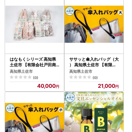
転送の際に生じた着払いの運賃につきましては、ご贈答用の
場合でも受取人様に着払いでご負担いただくこととなります
ので、お申込みの際には十分にご注意いただいたうえでお申
込みいただきますようお願い申し上げます。
出荷前のお届け先変更につきましては土佐市で承っておりま
すので、変更がある場合はお早めにご連絡ください。
＝書類発行について＝
はなもくシリーズ 高知県
ササッと傘入れバッグ（大
・原則、2週間を目途に返礼品とは別に郵送しております。
土佐市 【有限会社戸田商
） 高知県土佐市 【有限会
行】 [BQCA005]
社カリヤテント】 [BQDK
ワンストップ特例申請書送付先
高知県土佐市
高知県土佐市
002]
〒781-1192 土佐市高岡町甲2017-1
(0)
(0)
土佐市役所 産業振興課 ふるさと納税担当 あて
40,000
21,000
【提出期限：寄附した翌年 1月10日必着】
※封筒に『ワンストップ特例申請書 在中』の記入をお願いし
ます。
＝個人情報の取り扱いについて＝
お寄せいただいた個人情報は、寄附金の受付、入金及び返礼
品発送に係る確認・連絡、各種お問い合わせ、寄附の使い道