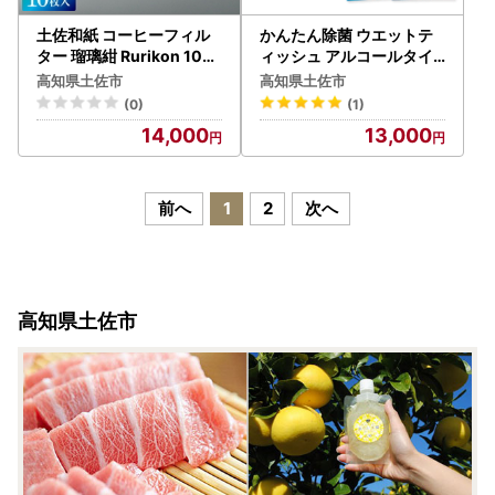
土佐和紙 コーヒーフィル
かんたん除菌 ウエットテ
ター 瑠璃紺 Rurikon 10枚
ィッシュ アルコールタイ
入り（1〜4杯分用 ） 高知
プ 20枚入り×3P×10セッ
高知県土佐市
高知県土佐市
県土佐市 【株式会社イノ
ト(合計30個) 高知県土佐
(0)
(1)
ウエ】 [BQCP001]
市 【テンポイント株式会
14,000
13,000
社】 [BQBI001]
前へ
1
2
次へ
高知県土佐市