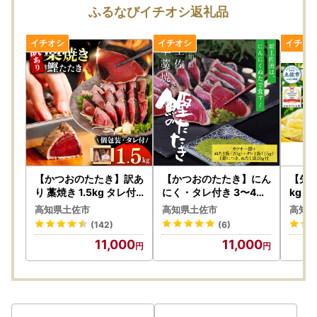
・長期不在などで返礼品のお受け取りができない場合は、必
ふるなびイチオシ返礼品
ずご連絡ください。原則、再送はいたしかねます。
・配達指定日や曜日のご指定はできかねます。
・お申込みが集中する人気の返礼品は、ページ記載の配送日
程よりもお届けにお時間をいただく場合がございます。
【非対面受け取り（置き配・宅配ボックス等）の注意事項】
・ご指定された場所へ返礼品をお届けした時点で配達完了と
なります。その後の事象につきましては、寄附者様、返礼品
受取人様の責任となりますのであらかじめご了承ください。
・雨天時や指定場所に入らない等の理由で置き配等ができな
い場合、配送業者の判断により対面でのお届けに変更となる
【かつおのたたき】訳あ
【かつおのたたき】にん
【先行
ことがあります。
り 藁焼き 1.5kg タレ付
にく・タレ付き 3〜4人
kg 
き かつおのたたき 鰹 BQ
前 かつおのたたき 鰹 BQ
文旦[B
高知県土佐市
高知県土佐市
高知県
AA001
AU004
【重要：荷物の転送にご注意ください（有料化されます）】
(142)
(6)
出荷後にお届け先住所変更（転送）する場合、転送運賃が必
11,000
11,000
要となります。
転送運賃については、お届け先から変更後のお届け先までの
運賃を“着払い”で受取人様にお支払いいただくこととなりま
す。