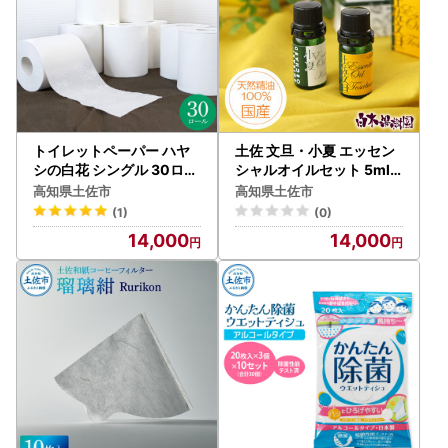
トイレットペーパー ハヤ
土佐 文旦・小夏 エッセン
シの白花 シングル 30ロー
シャルオイルセット 5ml×
ル入り 高知県土佐市 【ハ
各1本 高知県土佐市 【株式
高知県土佐市
高知県土佐市
ヤシ商事株式会社】 [BQA
会社SHIRAKI】 [BQAI053
(1)
(0)
D003]
]
14,000
14,000