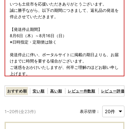
いつも土佐市を応援いただきありがとうございます。
誠に勝手ながら、以下の期間につきまして、返礼品の発送を
停止させていただきます。
【発送停止期間】
8月6日（木）～8月16日（日）
※日時指定・定期便は除く
発送停止に伴い、ポータルサイトに掲載の期日よりも、お届
けまでに時間を要する場合がございます。
ご迷惑をおかけいたしますが、何卒ご理解のほどお願い申し
上げます。
おすすめ順
安い順
高い順
レビュー件数順
レビュー評価順
＝返礼品のお届けについて＝
・返礼品のお届け時に初期不良（破損や傷みなど）の不具合
1
~
20
件(全
23
件)
表示切替：
があった場合は、返礼品到着日含む、10日以内に問題個所の
画像を添付の上、下記『土佐市ふるさと納税サポート室』ま
でご連絡ください。