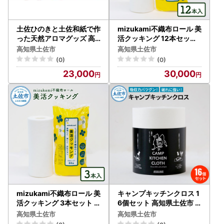
土佐ひのきと土佐和紙で作
mizukami不織布ロール 美
った天然アロマグッズ 高
活クッキング 12本セット
知県土佐市 【有限会社戸
高知県土佐市 【三昭紙業
高知県土佐市
高知県土佐市
田商行】 [BQCA007]
株式会社】 [BQBF004]
(0)
(0)
23,000
30,000
mizukami不織布ロール 美
キャンプキッチンクロス 1
活クッキング 3本セット
6個セット 高知県土佐市
高知県土佐市 【三昭紙業
【三昭紙業株式会社】 [B
高知県土佐市
高知県土佐市
株式会社】 [BQBF003]
QBF009]