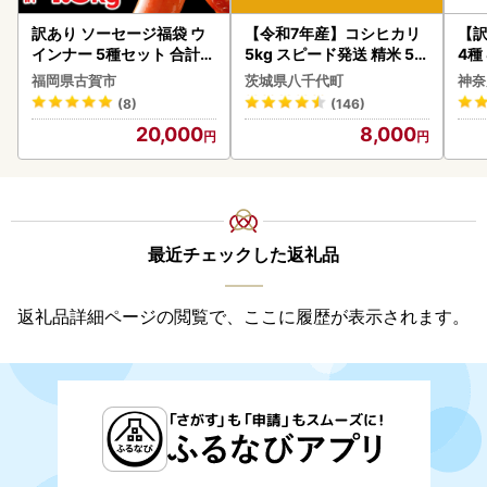
訳あり ソーセージ福袋 ウ
【令和7年産】コシヒカリ
【訳
インナー 5種セット 合計4.
5kg スピード発送 精米 5k
4種
5kg ソーセージ
g x 1袋 白米 茨城県 八千代
福岡県古賀市
茨城県八千代町
神奈
町
(8)
(146)
20,000
8,000
最近チェックした返礼品
返礼品詳細ページの閲覧で、ここに履歴が表示されます。