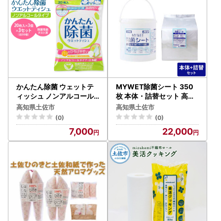
かんたん除菌 ウェットテ
MYWET除菌シート 350
ィッシュ ノンアルコール
枚 本体・詰替セット 高知
タイプ 20枚入り×3P×3セ
県土佐市 【三昭紙業株式
高知県土佐市
高知県土佐市
ット(合計9個) 高知県土佐
会社】 [BQBF001]
(0)
(0)
市 【テンポイント株式会
7,000
22,000
社】 [BQBI008]