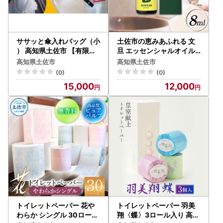
のお知らせの広報等に利用するものであり、それ以外の目的
で使用するものではありません。返礼品発送に関して、必要
最低限の範囲において返礼品取扱い事業者に通知します。
ササッと傘入れバッグ（小
土佐市の恵みあふれる 文
ーーーーーーーーーーーーーーーーーーーーーーーー
） 高知県土佐市 【有限会
旦 エッセンシャルオイル
社カリヤテント】 [BQDK
8ml 高知県土佐市 【有限
土佐市ふるさと納税サポート室
高知県土佐市
高知県土佐市
001]
会社戸田商行】 [BQCA01
TEL：050-8890-6374
(0)
(0)
1]
受付時間9:00-17:00
15,000
12,000
メール：tosa@steamship.co.jp
(土曜日・日曜日・祝日及び12月27日〜1月4日を除く)
トイレットペーパー 花や
トイレットペーパー 羽美
わらか シングル 30ロール
翔〈蝶〉3ロール入り 高知