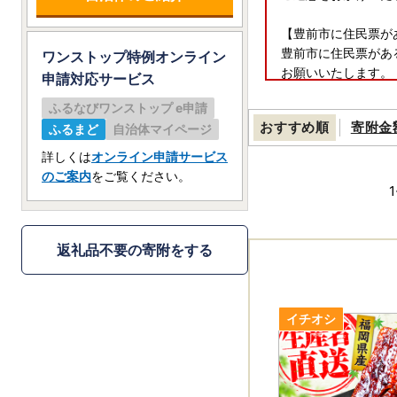
【豊前市に住民票が
豊前市に住民票があ
ワンストップ特例オンライン
お願いいたします。
申請
対応サービス
ふるなびワンストップ e申請
【受領証明書の送付
おすすめ順
寄附金
ふるまど
自治体マイページ
2025年11月以
キ（はがきを剥がし
詳しくは
オンライン申請サービス
のご案内
をご覧ください。
【個人情報の取り扱
1
お寄せいただいた個
等に利用するもので
品取扱い事業者に通
返礼品不要の寄附をする
【ふるさと納税の対
豊前市は令和7年9
5年法律第226号）
した。
指定対象期間は、令和