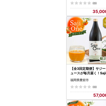
け）
(0)
35,00
【全3回定期便】サジー
ュースが毎月届く！Saji
neオーガニック（1本）
福岡県豊前市
AX023]
(0)
57,00