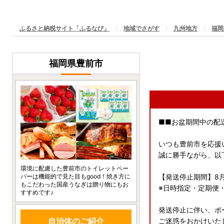
ふるさと納税サイト「ふるなび」
地域でさがす
九州地方
福岡
福岡県豊前市
■■お盆期間中の配
いつも豊前市を応援
誠に勝手ながら、以
環境に配慮した豊前市のトイレットペー
パーは機能的で見た目もgood！焼き方に
【発送停止期間】8月
もこだわった国産うなぎは贈り物にもお
※日時指定・定期便
すすめです♪
発送停止に伴い、ポ
自治体のご紹介
ご迷惑をおかけいた