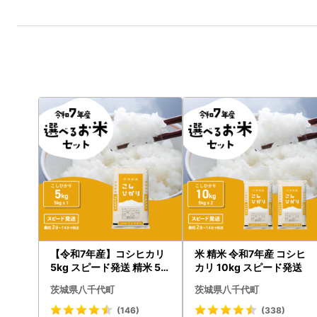
【令和7年産】コシヒカリ
米 精米 令和7年産 コシヒ
5kg スピード発送 精米 5k
カリ 10kg スピード発送
g x 1袋 白米 茨城県 八千代
茨城県八千代町
茨城県八千代町
町
(146)
(338)