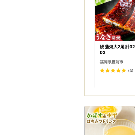
鰻 蒲焼大2尾 計320
02
福岡県豊前市
(3)