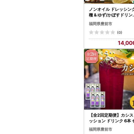
ノンオイル ドレッシング
種 & ゆず/かぼすドリ
セット[VAX010] 調味
福岡県豊前市
飲料 ジュース
(0)
14,00
【全2回定期便】カシス
ッション ドリンク 6本 
ット[VAX018]果汁 ジ
福岡県豊前市
ス 飲料（3ヶ月おきに