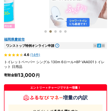
福岡県豊前市
ワンストップ特例オンライン申請
e
ま
自
4.6
(14件)
トイレットペーパー シングル 130m 6ロール×8P VAA001トイレ
ット 日用品
13,000
寄附金額
エントリー＋チャージでマネー増量！
増量の内訳