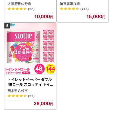
ック 4ロール×6P
大阪府泉佐野市
埼玉県草加市
(50)
(728)
10,000
15,000
トイレットペーパー ダブル
48ロール スコッティ トイ
レット
熊本県八代市
(53)
28,000