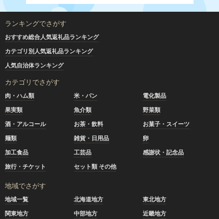
ランキングでさがす
おすすめ総合人気返礼品ランキング
カテゴリ別人気返礼品ランキング
人気自治体ランキング
カテゴリでさがす
肉・ハム類
米・パン
電化製品
果実類
魚介類
野菜類
酒・アルコール
お茶・飲料
お菓子・スイーツ
麺類
雑貨・日用品
卵
加工食品
工芸品
感謝状・記念品
旅行・チケット
セット類 その他
地域でさがす
地域一覧
北海道地方
東北地方
関東地方
中部地方
近畿地方