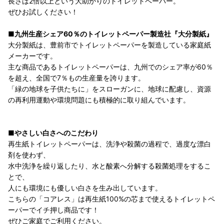
長さは2倍以上という大助かりのトイレットペーパー。
ぜひお試しください！
■九州生産シェア60％のトイレットペーパー製造社『大分製紙』
大分製紙は、豊前市でトイレットペーパーを製造している家庭紙
メーカーです。
主な商品であるトイレットペーパーは、九州でのシェア率が60％
を超え、全国で7％もの生産量を誇ります。
「緑の地球を子供たちに」をスローガンに、地球に配慮し、資源
の再利用運動や環境問題にも積極的に取り組んでいます。
■やさしい白さへのこだわり
再生紙トイレットペーパーは、洗浄や殺菌の過程で、過度な漂白
剤を使わず、
水中洗浄を繰り返したり、水と酸素へ分解する殺菌処理をするこ
とで、
人にも環境にも優しい白さを生み出しています。
こちらの「コアレス」は再生紙100%の芯まで使えるトイレットペ
ーパーでイチ押し商品です！
ぜひご家庭でご利用ください。