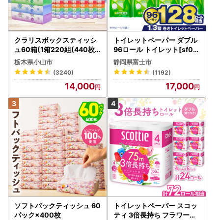
クラリスボックスティッシ
トイレットペーパー ダブル
ュ60箱(1箱220組(440枚))
96ロール トイレット[sf00
(5個入り×12セット)【配送
1-012]
栃木県小山市
静岡県富士市
不可地域：離島・沖縄県】
(3240)
(1192)
【1256759】
14,000
17,000
ソフトパックティッシュ 60
トイレットペーパー スコッ
パック×400枚
ティ 3倍長持ち フラワーパ