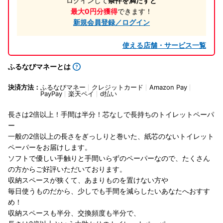
ログインして
条件を満たすと
最大0円分獲得
できます！
新規会員登録／ログイン
使える店舗・サービス一覧
ふるなびマネーとは
決済方法：
ふるなびマネー
クレジットカード
Amazon Pay
PayPay
楽天ペイ
d払い
長さは2倍以上！手間は半分！芯なしで長持ちのトイレットペーパ
ー
一般の2倍以上の長さをぎっしりと巻いた、紙芯のないトイレット
ペーパーをお届けします。
ソフトで優しい手触りと手間いらずのペーパーなので、たくさん
の方からご好評いただいております。
収納スペースが狭くて、あまりものを置けない方や
毎日使うものだから、少しでも手間を減らしたいあなたへおすす
め！
収納スペースも半分、交換頻度も半分で、