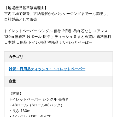
【地場産品基準該当理由】
市内工場で製造、古紙溶解からパッケージングまで一元管理し、
自社製品として販売
トイレットペーパー シングル 倍巻 2倍巻 収納 芯なし コアレス
130m 無香料 段ボール 長持ち ティッシュ S まとめ買い 送料無料
日本製 日用品 トイレ用品 消耗品 といれっとぺーぱー
カテゴリ
雑貨・日用品
ティッシュ・トイレットペーパー
容量
【容量】
トイレットペーパー シングル 長巻き
・48ロール（6ロール×8パック）
・長さ 130m
・シングル（1枚）タイプ