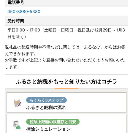
電話番号
【個人情報の取り扱いについて】
050-8880-5380
お寄せいただいた個人情報は、寄附金の受付、入金及び返礼
受付時間
品発送に係る確認・連絡、各種お問い合わせ、寄附金使途の
お知らせ等に利用するものであり、それ以外の目的で使用す
平日9:00～17:00（土曜日・日曜日・祝日及び12月29日～1月3
るものではありません。返礼品発送に関して、必要最低限の
日を除く）
範囲において返礼品取扱い事業者に通知します。
返礼品の配送時期や不備などに関しては「ふるなび」からはお答
えできかねます。
【ふるさと納税の対象となる地方団体の指定について】
お手数ですが上記より直接お問い合わせいただくようお願いいた
豊前市は令和7年9月26日付総務大臣通知「ふるさと納税の
します。
対象となる地方団体の指定について（通知）」にて、地方税
法（昭和25年法律第226号）第37条の2第2項及び第314条の
7第2項の規定に基づき、ふるさと納税の対象となる地方団体
ふるさと納税をもっと知りたい方はコチラ
として指定されました。
指定対象期間は、令和7年10月1日から令和8年9月30日まで
です。
らくらく3ステップ
ふるさと納税の流れ
控除上限額の限度額と目安
控除シミュレーション