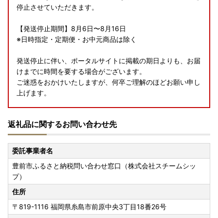
停止させていただきます。
【発送停止期間】8月6日〜8月16日
※日時指定・定期便・お中元商品は除く
発送停止に伴い、ポータルサイトに掲載の期日よりも、お届
けまでに時間を要する場合がございます。
ご迷惑をおかけいたしますが、何卒ご理解のほどお願い申し
上げます。
【豊前市に住民票がある方へ】
返礼品に関するお問い合わせ先
豊前市に住民票がある場合、ふるさと納税のご寄附は可能で
すが、返礼品をお送りすることができませんので、ご理解を
よろしくお願いいたします。
委託事業者名
豊前市ふるさと納税問い合わせ窓口（株式会社スチームシッ
【受領証明書の送付方法変更について】
プ）
2025年11月以降の書類発送分より、ワンストップ特例申請
を「希望しない」を選択された寄附者様への受領証明書は、
住所
圧着ハガキ（はがきを剥がして開封する形式）にてお届けい
〒819-1116
福岡県糸島市前原中央3丁目18番26号
たします。