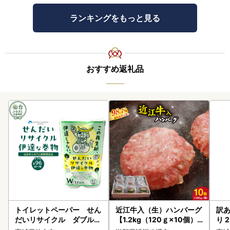
ランキングをもっと見る
おすすめ返礼品
トイレットペーパー せん
近江牛入（生）ハンバーグ
訳あ
だいリサイクル ダブル9
【1.2kg（120ｇ×10個）
り 2
6ロール｜トイレット
】【AG09W】
鮭