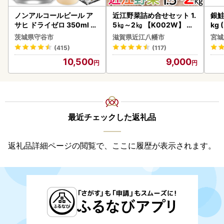
ノンアルコールビール ア
近江野菜詰め合せセット 1.
銀鮭
サヒ ドライゼロ 350ml 24
5㎏～2㎏ 【K002W】 野
kg 
本 ノンアル ビール asashi
菜 旬 新鮮
茨城県守谷市
滋賀県近江八幡市
宮城
守谷市
(415)
(117)
10,500
9,000
最近チェックした返礼品
返礼品詳細ページの閲覧で、ここに履歴が表示されます。