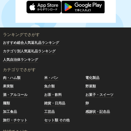
ランキングでさがす
おすすめ総合人気返礼品ランキング
カテゴリ別人気返礼品ランキング
人気自治体ランキング
カテゴリでさがす
肉・ハム類
米・パン
電化製品
果実類
魚介類
野菜類
酒・アルコール
お茶・飲料
お菓子・スイーツ
麺類
雑貨・日用品
卵
加工食品
工芸品
感謝状・記念品
旅行・チケット
セット類 その他