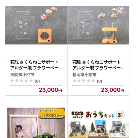
なお、12月26日以降にご入金の確認がとれたものにつきま
しては、年明けより順次発行し1月中旬までに郵送いたしま
す。
1月末日までに寄附金受領証明書が届かない場合にはご連絡
ください。
■ ワンストップ特例について
ワンストップ特例をご利用される場合、令和8年1月10日ま
でに申請書が当庁まで届くように発送ください。
花瓶 さくらねこサポート
花瓶 さくらねこサポート
マイナンバーに関する添付書類に漏れのないようご注意くだ
アルダー製 フラワーベー
アルダー製 フラワーベー
ス 1本 インテリア
ス 2本 インテリア
さい。
福岡県小郡市
福岡県小郡市
ダウンロードされる場合は以下よりお願いいたします。
(0)
(0)
URL：https://www.soumu.go.jp/main_content/00039710
23,000
23,000
9.pdf
■お礼の品について
年内配送希望およびお届け日時の指定につきましては受けか
ねますのであらかじめご了承ください。
当庁は12月27日から1月4日まで閉庁いたします。