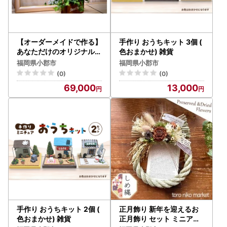
12月26日閉庁後のお問合せ等につきましては、1月5日以降
の対応となります。ご了承ください。
【オーダーメイドで作る】
手作り おうちキット 3個 (
あなただけのオリジナルガ
色おまかせ) 雑貨
ラスアート・記念プレート
福岡県小郡市
福岡県小郡市
【額装付】
(0)
(0)
69,000
13,000
手作り おうちキット 2個 (
正月飾り 新年を迎えるお
色おまかせ) 雑貨
正月飾り セット ミニアレ