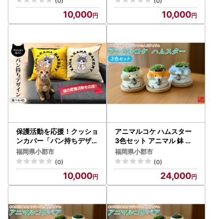
(0)
(0)
10,000
10,000
保護活動を応援！クッショ
アニマルコケ ハムスター
ンカバー「パン持ちデザイ
3色セット アニマル 鉢 置
ン」4色 クッション 雑貨
物 インテリア 雑貨
福岡県小郡市
福岡県小郡市
インテリア ネイビー
(0)
(0)
10,000
24,000