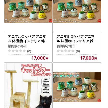
アニマルコケペア アニマ
アニマルコケペア アニマ
ル 鉢 置物 インテリア 雑貨
ル 鉢 置物 インテリア 雑貨
文鳥
ふくろう
福岡県小郡市
福岡県小郡市
(0)
(0)
17,000
17,000