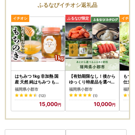
絡先までお問合せください。
ふるなびイチオシ返礼品
【ふるさと納税の年末・年始の取り扱いについて】
■お申し込みとご入金について
年末年始も通常通り、お申し込みを受け付けております。
ただし、令和7年12月31日までに当庁にて入金が確認できた
お申し込みのみ、令和7年分の寄附として取り扱いますの
で、ご注意ください。
「クレジット決済」の場合
はちみつ 1kg 非加熱 国
【有効期限なし！後から
もつ鍋
令和7年12月31日までに決済処理が完了しているもの
産 天然 純はちみつ もち
ゆっくり特産品を選べる
仕立て
の木 蜂蜜 ハチミツ 天然
】福岡県小郡市カタログ
詰め
福岡県小郡市
福岡県小郡市
福岡県
蜂蜜 天然はちみつ 国産
ポイント
もつ鍋
「クレジット決済以外」の場合
(12)
(1)
はちみつ 国産蜂蜜 無添
牛もつ
お申し込みが令和7年12月14日までで、令和7年12月31日ま
15,000
10,000
加 無加工 非加熱はちみ
牛 牛
でに当庁にて入金確認できたもの
つ 非加熱蜂蜜 瓶詰め 福
ん麺 
岡 福岡県 小郡市
ホルモ
■ 寄附金受領証明書発行について
郡市
上記期日までにご入金確認ができたものを令和7年分として
発行いたします。