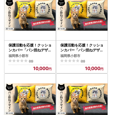
保護活動を応援！クッショ
保護活動を応援！クッショ
ンカバー「パン捏ねデザイ
ンカバー「パン捏ねデザイ
ン」4色 クッション 雑貨
ン」4色 クッション 雑貨
福岡県小郡市
福岡県小郡市
インテリア グレー
インテリア ベージュ
(0)
(0)
10,000
10,000