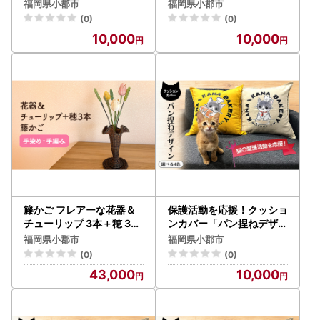
ンジ しめ縄 インテリア
福岡県小郡市
福岡県小郡市
※12月1日より順次発送
(0)
(0)
10,000
10,000
籐かご フレアーな花器＆
保護活動を応援！クッショ
チューリップ 3本＋穂 3本
ンカバー「パン捏ねデザイ
[カラーラタン彩都] イン
ン」4色 クッション 雑貨
福岡県小郡市
福岡県小郡市
テリア 福祉用品
インテリア イエロー
(0)
(0)
43,000
10,000