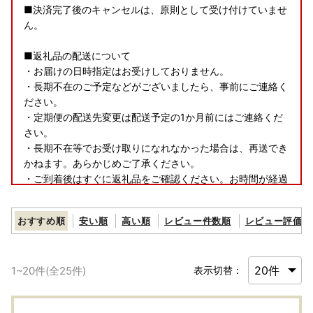
■決済完了後のキャンセルは、原則として受け付けていませ
ん。
■返礼品の配送について
・お届けの日時指定はお受けしておりません。
・長期不在のご予定などがございましたら、事前にご連絡く
ださい。
・定期便の配送先変更は配送予定の1か月前にはご連絡くだ
さい。
・長期不在等でお受け取りになれなかった場合は、再送でき
かねます。あらかじめご了承ください。
・ご到着後はすぐに返礼品をご確認ください。お時間が経過
した場合のご対応は致しかねます。
おすすめ順
安い順
高い順
レビュー件数順
レビュー評価順
■ワンストップ特例申請書の受付について
ワンストップ特例申請書を受理通知は、「受付完了メール」
の送信をもって代えさせていただきます。
1
~
20
件(全
25
件)
表示切替：
＠furusato-lg.jpからのメールが届くように、ドメイン設定
を行ってください。
万一申請後10日以上経過してもメールが無い場合は、下記連