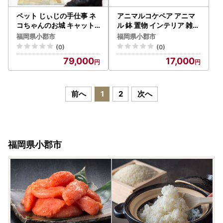
ペット じぃじの手仕事 ネ
アニマルコケペア アニマ
コちゃんのお城 キャット
ル 鉢 置物 インテリア 雑貨
タワー 組み立てキット 日
河童ペア
福岡県小郡市
福岡県小郡市
用品 雑貨 インテリア 玩具
(0)
(0)
79,000
17,000
前へ
1
2
次へ
福岡県小郡市