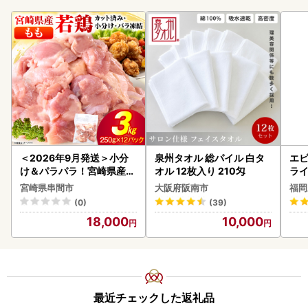
＜2026年9月発送＞小分
泉州タオル 総パイル 白タ
エビ
け＆パラパラ！宮崎県産鶏
オル 12枚入り 210匁
ラ
ももカット合計3kg_K043
宮崎県串間市
大阪府阪南市
福岡
-009-2609
(0)
(39)
18,000
10,000
最近チェックした返礼品