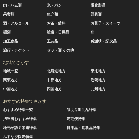
肉・ハム類
米・パン
電化製品
果実類
魚介類
野菜類
酒・アルコール
お茶・飲料
お菓子・スイーツ
麺類
雑貨・日用品
卵
加工食品
工芸品
感謝状・記念品
旅行・チケット
セット類 その他
地域でさがす
地域一覧
北海道地方
東北地方
関東地方
中部地方
近畿地方
中国地方
四国地方
九州地方
おすすめ特集でさがす
おすすめ特集一覧
訳あり返礼品特集
担当者おすすめ特集
定期便特集
地元が誇る家電特集
日用品・消耗品特集
ふるなび限定特集