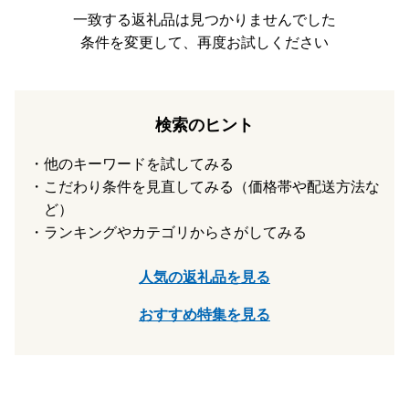
として指定を受けました」■■
一致する返礼品は見つかりませんでした
福岡県篠栗町は総務大臣の指定により、これまで通りふるさ
条件を変更して、再度お試しください
と納税の対象となりました。
引き続き篠栗町を応援していただきますよう、よろしくお願
い申し上げます。
指定対象期間：令和7年10月1日から令和8年9月30日
検索のヒント
他のキーワードを試してみる
こだわり条件を見直してみる（価格帯や配送方法な
ど）
ランキングやカテゴリからさがしてみる
人気の返礼品を見る
おすすめ特集を見る