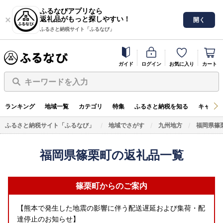
ふるなびアプリなら
返礼品がもっと探しやすい！
開く
ふるさと納税サイト「ふるなび」
ガイド
ログイン
お気に入り
カート
キーワードを入力
ランキング
地域一覧
カテゴリ
特集
ふるさと納税を知る
キャンペ
ふるさと納税サイト「ふるなび」
地域でさがす
九州地方
福岡県篠
福岡県篠栗町の返礼品一覧
篠栗町からのご案内
【熊本で発生した地震の影響に伴う配送遅延および集荷・配
達停止のお知らせ】