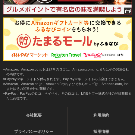
Amazon、Amazon.co.jpおよびそのロゴは、Amazon.com,Inc.またはその関連会社
の商標です。
PayPayマネーライトが付与されます。PayPayマネーライトの出金はできません。
Amazon、Amazon.co.jp、Amazon Payおよびそれらのロゴは、Amazon.com, Inc.
またはその関連会社の商標です。
PayPay、PayPayのロゴ、ペイペイ、Ｐのロゴは、LINEヤフー株式会社の登録商標ま
たは商標です。
会社概要
利用規約
プライバシーポリシー
採用情報