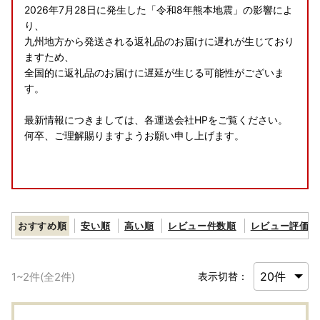
2026年7月28日に発生した「令和8年熊本地震」の影響によ
り、
九州地方から発送される返礼品のお届けに遅れが生じており
ますため、
全国的に返礼品のお届けに遅延が生じる可能性がございま
す。
最新情報につきましては、各運送会社HPをご覧ください。
何卒、ご理解賜りますようお願い申し上げます。
8月の休業案内
おすすめ順
安い順
高い順
レビュー件数順
レビュー評価順
誠に勝手ながら、以下の期間、お問い合わせへの返信・返礼
品の発送手配を休止いたします。
ご不便をおかけしますが、何卒ご了承くださいませ。
1
~
2
件(全
2
件)
表示切替：
夏季休業日
8月13日（木）～8月16日（日）