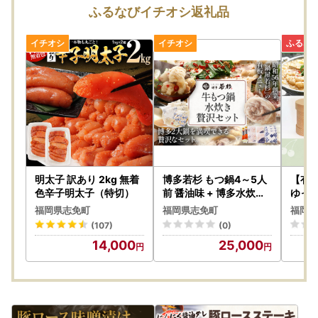
---------------------
ふるなびイチオシ返礼品
事務所移転に伴う休業日
8月24日（月）・8月25日（火）
※寄附申込は上記期間も受け付けております。
◆お問い合わせは窓口対応日に順次ご返信いたします。
◆事務所移転に伴う休業日（8月24日・25日）にお急ぎのご
用件がございましたら、志免町役場（TEL：092-935-185
4）までご連絡ください。
◆返礼品の発送については、各ページの記載内容をご確認く
ださい。
明太子 訳あり 2kg 無着
博多若杉 もつ鍋4～5人
【有
◆返礼品ページに記載の納期よりお時間をいただく場合がご
色辛子明太子（特切）
前 醤油味 + 博多水炊き
ゆっ
4～5人前 セット ちゃん
】福
ざいます。
福岡県志免町
福岡県志免町
福岡県
ぽん 牛もつ鍋
ポイ
【窓口対応日：土日祝除く平日10時～17時】
(107)
(0)
14,000
25,000
---------------------
ワンストップ特例申請書は、ダウンロードも可能です。お急