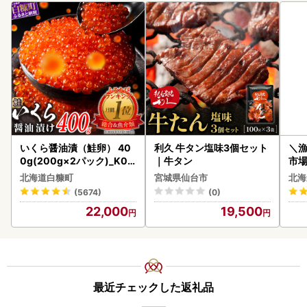
いくら醤油漬（鮭卵） 40
利久 牛タン塩味3個セット
＼
0g(200g×2パック)_K02
｜牛タン
市場
2-1676
貝柱
北海道白糠町
宮城県仙台市
北海
(5674)
(0)
22,000
19,500
最近チェックした返礼品