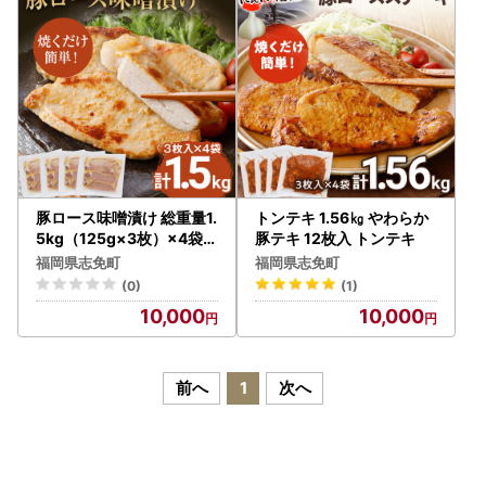
ぎの場合にはダウンロードください。
■ワンストップ特例申請書提出先
〒811-2292
福岡県糟屋郡志免町志免中央1丁目1番1号
志免町役場 ふるさと納税担当
TEL：092-935-1854
豚ロース味噌漬け 総重量1.
トンテキ 1.56㎏ やわらか
5kg（125g×3枚）×4袋入
豚テキ 12枚入 トンテキ
小分け ポークステーキ 三
■オンラインワンストップ申請について
福岡県志免町
福岡県志免町
元豚ロース
志免町へのワンストップ申請は、オンライン申請も可能で
(0)
(1)
す。
10,000
10,000
複数自治体の寄附もまとめて申請ができ、変更届もオンライ
ン上で完結します。ぜひご活用ください。
前へ
1
次へ
●自治体マイページ
https://mypg.jp/
■注意事項