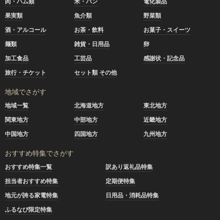
肉・ハム類
米・パン
電化製品
果実類
魚介類
野菜類
酒・アルコール
お茶・飲料
お菓子・スイーツ
麺類
雑貨・日用品
卵
加工食品
工芸品
感謝状・記念品
旅行・チケット
セット類 その他
地域でさがす
地域一覧
北海道地方
東北地方
関東地方
中部地方
近畿地方
中国地方
四国地方
九州地方
おすすめ特集でさがす
おすすめ特集一覧
訳あり返礼品特集
担当者おすすめ特集
定期便特集
地元が誇る家電特集
日用品・消耗品特集
ふるなび限定特集