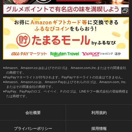
Amazon、Amazon.co.jpおよびそのロゴは、Amazon.com,Inc.またはその関連会社
の商標です。
PayPayマネーライトが付与されます。PayPayマネーライトの出金はできません。
Amazon、Amazon.co.jp、Amazon Payおよびそれらのロゴは、Amazon.com, Inc.
またはその関連会社の商標です。
PayPay、PayPayのロゴ、ペイペイ、Ｐのロゴは、LINEヤフー株式会社の登録商標ま
たは商標です。
会社概要
利用規約
プライバシーポリシー
採用情報