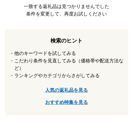
送となります。
一致する返礼品は見つかりませんでした
ワンストップ特例申請制度をご希望される方は、ご自身で申
条件を変更して、再度お試しください
請書をダウンロード・ご記入をしていただき、
添付書類とと
もに1月10日必着
にて返送頂きますよう何卒宜しくお願い致
します。
検索のヒント
■ふるさと納税（返礼品）に関するお問合せ先・及びワンス
トップ特例書類返送先
他のキーワードを試してみる
こだわり条件を見直してみる（価格帯や配送方法な
〒849-0113 佐賀県三養基郡みやき町東尾737-5
佐賀県みやき町 ふるさと納税担当 宛
ど）
TEL:0942-89-1600
ランキングやカテゴリからさがしてみる
E-Mail:furusato@town.miyaki.lg.jp
受付時間（平日）8:30～17:15（土・日・祝日休み）
人気の返礼品を見る
おすすめ特集を見る
・「書類」と「返礼品」は別々にお届けいたします。
【クレジット決済に関するご案内】
クレジットの決済日＝寄附年月日
となります。引き落とし日
が寄附日ではございません。