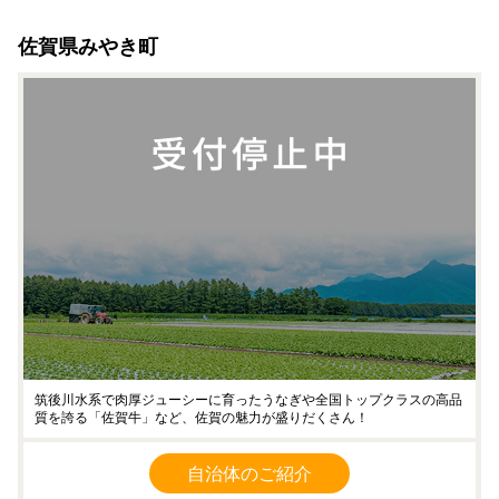
クレジットでのお申込み後、「ふるなび」からは届く申請完
佐賀県みやき町
了メールは１件のみです。
決済状況を確認する場合は、メール内の【寄付の納入方法】
部分に
クレジットカード決済による寄付申請が完了しまし
た。
との表記がありましたら決済完了の状態です。
※決済に失敗した場合は、申込みそのものが成立せず、申請
完了メールも届きません。
筑後川水系で肉厚ジューシーに育ったうなぎや全国トップクラスの高品
質を誇る「佐賀牛」など、佐賀の魅力が盛りだくさん！
自治体のご紹介