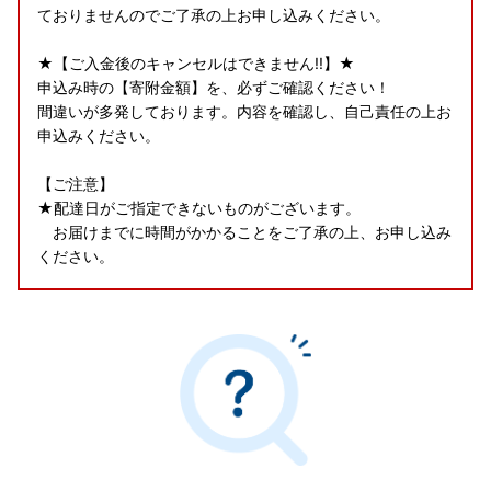
ておりません
のでご了承の上お申し込みください。
★【ご入金後のキャンセルはできません!!】★
申込み時の【寄附金額】を、必ずご確認ください！
間違いが多発しております。内容を確認し、自己責任の上お
申込みください。
【ご注意】
★配達日がご指定できないものがございます。
お届けまでに時間がかかることをご了承の上、お申し込み
ください。
年末年始の対応について
令和7年12月27日（土）～令和8年1月4日（日）
までは年末
年始の閉庁期間の為、お電話などの対応が出来かねますので
予めご了承ください。
なお、ワンストップ特例希望の方のワンストップ特例申請用
紙・返信用封筒につきましては郵便発送の都合上、年末での
ご寄附をされた方々につきましては、1月6日（月）以降の発