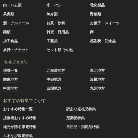
肉・ハム類
米・パン
電化製品
果実類
魚介類
野菜類
酒・アルコール
お茶・飲料
お菓子・スイーツ
麺類
雑貨・日用品
卵
加工食品
工芸品
感謝状・記念品
旅行・チケット
セット類 その他
地域でさがす
地域一覧
北海道地方
東北地方
関東地方
中部地方
近畿地方
中国地方
四国地方
九州地方
おすすめ特集でさがす
おすすめ特集一覧
訳あり返礼品特集
担当者おすすめ特集
定期便特集
地元が誇る家電特集
日用品・消耗品特集
ふるなび限定特集