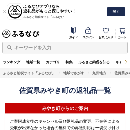
ふるなびアプリなら
返礼品がもっと探しやすい！
開く
ふるさと納税サイト「ふるなび」
ガイド
ログイン
お気に入り
カート
キーワードを入力
ランキング
地域一覧
カテゴリ
特集
ふるさと納税を知る
キャンペ
ふるさと納税サイト「ふるなび」
地域でさがす
九州地方
佐賀県み
佐賀県みやき町の返礼品一覧
みやき町からのご案内
ご寄附成立後の
キャンセル及び返礼品の変更、不在等による
受取が出来なかった場合の無料での再送対応は一切受け付け