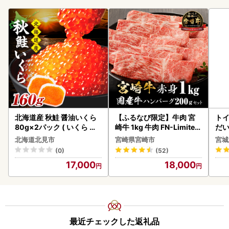
北海道産 秋鮭 醤油いくら
【ふるなび限定】牛肉 宮
ト
80g×2パック ( いくら イ
崎牛 1kg 牛肉 FN-Limited
だ
クラ 魚卵 鮭 サケ さけ 鮭い
-VO
6ロ
北海道北見市
宮崎県宮崎市
宮城
くら 醤油漬け パック 北海
(0)
(52)
道産 ふるさと納税 秋鮭 )【
17,000
18,000
233-0002】
最近チェックした返礼品