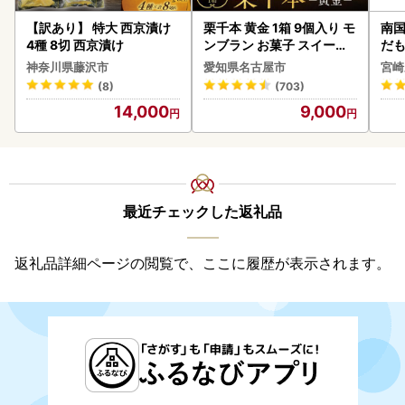
【訳あり】 特大 西京漬け
栗千本 黄金 1箱 9個入り モ
南国
4種 8切 西京漬け
ンブラン お菓子 スイーツ
だも
デザート モンブラン 人気
ス【
神奈川県藤沢市
愛知県名古屋市
宮崎
(8)
(703)
14,000
9,000
最近チェックした返礼品
返礼品詳細ページの閲覧で、ここに履歴が表示されます。