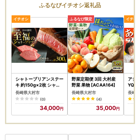
です。
ふるなびイチオシ返礼品
【キャンセル・返品について】
寄附申込みのキャンセル、返礼品の変更・返品はできませ
ん。
また、寄附者様の都合により返礼品がお届けできない場合、
返礼品の再送は致しかねますので、あらかじめご了承くださ
い。
※20歳未満の方の酒類のお申込みは固くお断りしています。
【返礼品のお届けについて】
シャトーブリアンステー
野菜定期便 3回 大村産
アジフ
お届け日や時期のご指定はできかねますので、あらかじめご
キ 約150g×2枚 シャト
野菜 果物 [ACAA164]
YQ02
ーブリアン [ACCD023
了承ください。
長崎県大村市
長崎県大村市
長崎県
]
＝＝＝＝＝＝＝＝＝＝＝＝＝＝＝＝＝＝＝＝
(0)
(4)
ヤマト運輸は2023年6月1日発送分より転送サービスが《有
34,000
35,000
料》となっております。
お届け先が変更となる場合は、事前に当市へご連絡をお願い
いたします。
＝＝＝＝＝＝＝＝＝＝＝＝＝＝＝＝＝＝＝＝