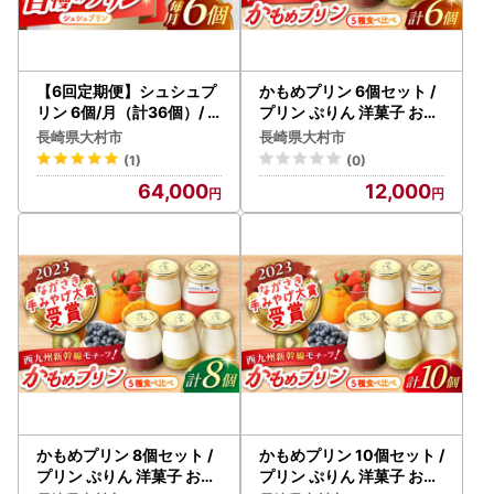
お名前に旧字体または機種依存文字などが含まれている場
合、当町からお送りするメールにおいて、システム上一部の
メールソフトにて文字化けが発生する可能性がございます。
何卒ご了承ください。
【6回定期便】シュシュプ
かもめプリン 6個セット /
リン 6個/月（計36個）/
プリン ぷりん 洋菓子 お菓
プリン スイーツ ミルク ジ
子 デザート / 大村市 / おお
長崎県大村市
長崎県大村市
ャージ～牛乳 / 大村市 / お
むら夢ファームシュシュ [
(1)
(0)
おむら夢ファームシュシュ
ACAA274]
64,000
12,000
[ACAA301]
かもめプリン 8個セット /
かもめプリン 10個セット /
プリン ぷりん 洋菓子 お菓
プリン ぷりん 洋菓子 お菓