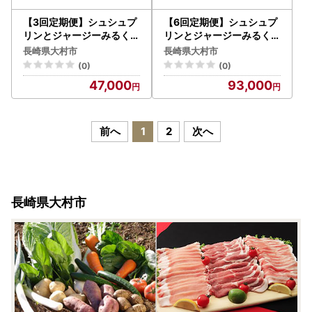
【3回定期便】シュシュプ
【6回定期便】シュシュプ
リンとジャージーみるくプ
リンとジャージーみるくプ
リンセット 10個/月（計3
リンセット 10個/月（計6
長崎県大村市
長崎県大村市
0個）/ プリン スイーツ ミ
0個）/ プリン スイーツ ミ
(0)
(0)
ルク ジャージ～牛乳 / 大村
ルク ジャージ～牛乳 / 大村
47,000
93,000
市 / おおむら夢ファームシ
市 / おおむら夢ファームシ
ュシュ [ACAA320]
ュシュ [ACAA321]
前へ
1
2
次へ
長崎県大村市