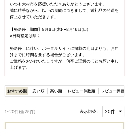
いつも大村市を応援いただきありがとうございます。
誠に勝手ながら、以下の期間につきまして、返礼品の発送を
停止させていただきます。
【発送停止期間】8月6日(木)〜8月16日(日)
※日時指定は除く
発送停止に伴い、ポータルサイトに掲載の期日よりも、お届
けまでに時間を要する場合がございます。
ご迷惑をおかけいたしますが、何卒ご理解のほどお願い申し
上げます。
【ふるさと納税の対象となる地方団体の指定について】
おすすめ順
安い順
高い順
レビュー件数順
レビュー評価順
大村市は令和7年9月26日付総務大臣通知「ふるさと納税の
対象となる地方団体の指定について（通知）」にて、地方税
法（昭和25年法律第226号）第37条の2第2項及び第314条の
1
~
20
件(全
25
件)
表示切替：
7第2項の規定に基づき、ふるさと納税の対象となる地方団体
として指定されました。
指定対象期間は、令和7年10月1日から令和8年9月30日まで