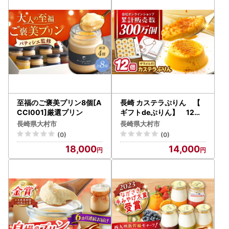
【返礼品に不具合があった場合】
万が一、お届けした返礼品に破損や傷みなどの不具合があっ
た場合は、お手数ですが状態の分かる画像を添付の上、速や
かに『返礼品に関するお問い合わせ先』までご連絡くださ
い。
【寄附金受領証明書・ワンストップ特例申請書について】
寄附金受領証明書につきましては返礼品とは別に30日以内
に発送いたします。
至福のご褒美プリン8個[A
長崎 カステラぷりん 【
なお、ワンストップ特例申請書は、ご要望の寄附者様のみ同
CCI001]厳選プリン
ギフトdeぷりん】 12個
入[ACYF001]
封いたします。
長崎県大村市
長崎県大村市
(0)
(0)
【個人情報の取り扱いについて】
18,000
14,000
お寄せいただいた個人情報は、寄附金の受付、入金及び返礼
品発送に係る確認・連絡、各種お問い合わせ、寄附の使い道
のお知らせの広報等に利用するものであり、それ以外の目的
で使用するものではありません。返礼品発送に関して、必要
最低限の範囲において返礼品取扱い事業者に通知します。
【注意事項】