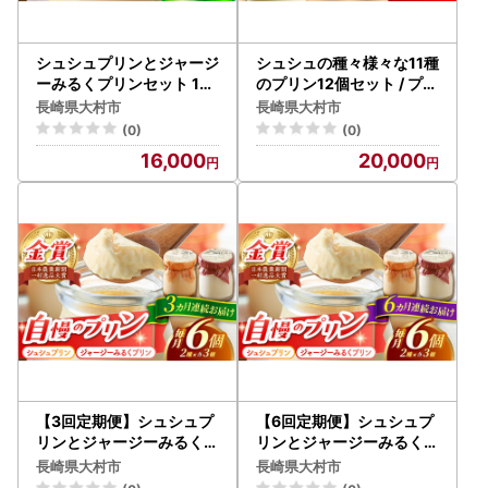
シュシュプリンとジャージ
シュシュの種々様々な11種
ーみるくプリンセット 10
のプリン12個セット / プリ
個入 / プリン ぷりん スイ
ン ぷりん 洋菓子 お菓子 デ
長崎県大村市
長崎県大村市
ーツ ミルク みるく / 大村
ザート / 大村市 / おおむら
(0)
(0)
市 / おおむら夢ファームシ
夢ファームシュシュ [ACA
16,000
20,000
ュシュ[ACAA116]
A277]
【3回定期便】シュシュプ
【6回定期便】シュシュプ
リンとジャージーみるくプ
リンとジャージーみるくプ
リンセット 6個/月（計18
リンセット 6個/月（計36
長崎県大村市
長崎県大村市
個）/ プリン スイーツ ミル
個）/ プリン スイーツ ミル