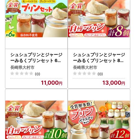
シュシュプリンとジャージ
シュシュプリンとジャージ
ーみるくプリンセット 6個
ーみるくプリンセット 8個
入 / プリン ぷりん スイー
入り / プリン ぷりん スイ
長崎県大村市
長崎県大村市
ツ ミルク みるく / 大村市 /
ーツ ミルク みるく / 大村
(0)
(0)
おおむら夢ファームシュシ
市 / おおむら夢ファームシ
11,000
13,000
ュ[ACAA013]
ュシュ[ACAA014]