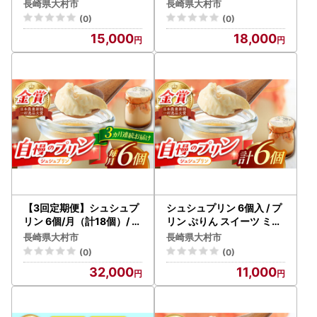
子 デザート / 大村市 / おお
子 デザート / 大村市 / おお
長崎県大村市
長崎県大村市
むら夢ファームシュシュ [
むら夢ファームシュシュ [
(0)
(0)
ACAA275]
ACAA276]
15,000
18,000
【3回定期便】シュシュプ
シュシュプリン 6個入 / プ
リン 6個/月（計18個）/ プ
リン ぷりん スイーツ ミル
リン スイーツ ミルク ジャ
ク みるく / 大村市 / おおむ
長崎県大村市
長崎県大村市
ージ～牛乳 / 大村市 / おお
ら夢ファームシュシュ[AC
(0)
(0)
むら夢ファームシュシュ [
AA117]
32,000
11,000
ACAA300]