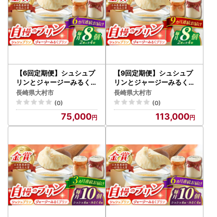
【6回定期便】シュシュプ
【9回定期便】シュシュプ
リンとジャージーみるくプ
リンとジャージーみるくプ
リンセット 8個/月（計48
リンセット 8個/月（計72
長崎県大村市
長崎県大村市
個）/ プリン スイーツ ミル
個）/ プリン スイーツ ミル
(0)
(0)
ク ジャージ～牛乳 / 大村市
ク ジャージ～牛乳 / 大村市
75,000
113,000
/ おおむら夢ファームシュ
/ おおむら夢ファームシュ
シュ [ACAA317]
シュ [ACAA318]