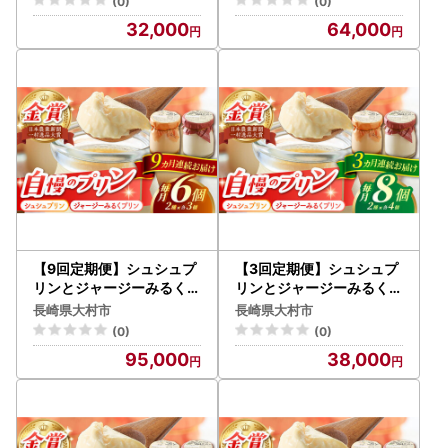
(0)
(0)
ク ジャージ～牛乳 / 大村市
ク ジャージ～牛乳 / 大村市
32,000
64,000
/ おおむら夢ファームシュ
/ おおむら夢ファームシュ
シュ [ACAA312]
シュ [ACAA313]
【9回定期便】シュシュプ
【3回定期便】シュシュプ
リンとジャージーみるくプ
リンとジャージーみるくプ
リンセット 6個/月（計54
リンセット 8個/月（計24
長崎県大村市
長崎県大村市
個）/ プリン スイーツ ミル
個）/ プリン スイーツ ミル
(0)
(0)
ク ジャージ～牛乳 / 大村市
ク ジャージ～牛乳 / 大村市
95,000
38,000
/ おおむら夢ファームシュ
/ おおむら夢ファームシュ
シュ [ACAA314]
シュ [ACAA316]