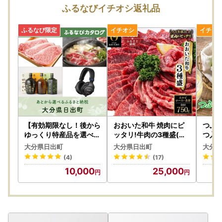
◆申請書類
ふるなびイチオシ返礼品
【ワンストップ特例申請書ダウンロードURL】
https://www.soumu.go.jp/main_content/000397109.pdf
上記URLに、添付書類についてご紹介しておりますのでご確
認ください。
(外部サイトへ遷移します。個人情報の保護は遷移先サイト
の方針に従います。)
【ワンストップ特例申請書提出先】
〒541-8790
大阪府大阪市中央区南本町１の６の２０ コーユービジネス
内 44341
【有効期限なし！後から
おおいた和牛 焼肉にピ
つぶ
大分県日出町 ふるさと納税 ワンストップ特例申請書類受
ゆっくり特産品を選べる
ッタリ!牛肉の3種盛(カ
つ入り(
】大分県日出町カタログ
ルビ・ロース・赤身)(合
特産品 つぶらなシ
付係
大分県日出町
大分県日出町
大分県
ポイント
計750g)_牛肉 肉 和牛
ズ つぶらなかぼす カボ
(4)
(17)
おおいた和牛 国産牛 霜
ス ギフト プレゼント ジ
◆電子申請
10,000
25,000
降り お肉 食べ比べ 赤身
ュース 缶ジュース 
【自治体マイページからのオンラインワンストップ申請】
焼肉_【配送不可地域：
入り 大分県産 果汁飲料_
https://mypg.jp/auth/login/
離島】【1089360】
【107
上記URLに、電子申請についてご紹介しておりますのでご確
認ください。
(外部サイトへ遷移します。個人情報の保護は遷移先サイト