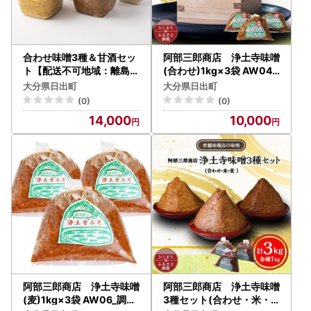
合わせ味噌3種＆甘酒セッ
阿部三郎商店 浄土寺味噌
ト【配送不可地域：離島】
(合わせ)1kg×3袋 AW04_
【1640617】
調味料 味噌 みそ_【配送不
大分県日出町
大分県日出町
可地域：離島】【1108151
(0)
(0)
】
14,000
10,000
阿部三郎商店 浄土寺味噌
阿部三郎商店 浄土寺味噌
(麦)1kg×3袋 AW06_調味
3種セット(合わせ・米・