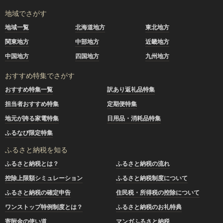
地域でさがす
地域一覧
北海道地方
東北地方
関東地方
中部地方
近畿地方
中国地方
四国地方
九州地方
おすすめ特集でさがす
おすすめ特集一覧
訳あり返礼品特集
担当者おすすめ特集
定期便特集
地元が誇る家電特集
日用品・消耗品特集
ふるなび限定特集
ふるさと納税を知る
ふるさと納税とは？
ふるさと納税の流れ
控除上限額シミュレーション
ふるさと納税制度について
ふるさと納税の確定申告
住民税・所得税の控除について
ワンストップ特例制度とは？
ふるさと納税のお礼特典
寄附金の使い道
マンガふるさと納税