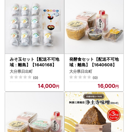
の方針に従います。)
【ふるさと納税サポートセンター】
ask-navi@furusato-support.jp
※10:00～17:00までの対応となります。
大変ご不便をおかけいたしますが、何卒ご容赦くださいます
ようお願い申し上げます。
みそ玉セット【配送不可地
発酵食セット【配送不可地
域：離島】【1640168】
域：離島】【1640608】
大分県日出町
大分県日出町
(0)
(0)
14,000
16,000