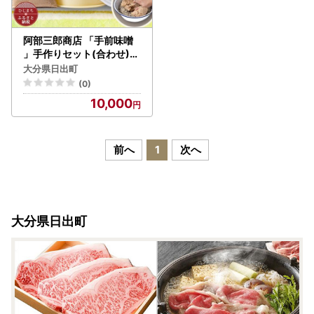
阿部三郎商店 「手前味噌
」手作りセット(合わせ)(2
kg仕上がり) AW08_調味
大分県日出町
料 味噌 みそ_【配送不可地
(0)
域：離島】【1111791】
10,000
前へ
1
次へ
大分県日出町