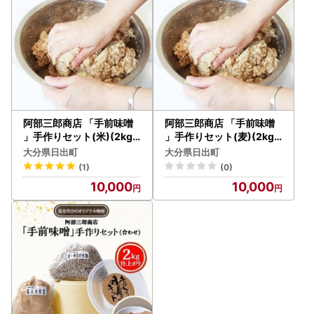
阿部三郎商店 「手前味噌
阿部三郎商店 「手前味噌
」手作りセット(米)(2kg
」手作りセット(麦)(2kg
仕上がり) AW10_調味料
仕上がり) AW09_調味料
大分県日出町
大分県日出町
味噌 みそ_【配送不可地域
味噌 みそ_【配送不可地域
(1)
(0)
：離島】【1111770】
：離島】【1111769】
10,000
10,000