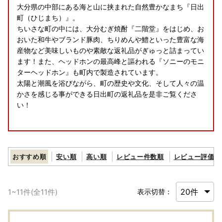
大分県の中部にある海と山に挟まれた自然豊かなまち『日出
町（ひじまち）』。
ちいさな町の中には、大分むぎ焼酎『二階堂』をはじめ、お
おいた和牛やブランド豚肉、ちりめんや鱧といった豊富な海
産物など美味しいものや素敵な返礼品がぎゅっと詰まってい
ます！また、ヘッドホンの最高峰と謳われる『ソニーのモニ
ターヘッドホン』も町内で製造されています。
太陽と潮風を浴びながら、町の歴史や文化、そして人々の温
かさを感じる事ができる日出町の返礼品を是非ご覧くださ
い！
ふるさと納税ワンストップ特例制度の申請について
おすすめ順
安い順
高い順
レビュー件数順
レビュー評価順
◆申請期限
ワンストップ特例申請書の提出期限は、寄附をされた翌年の
1月10日必着となりますのでご注意ください。
1
~
11
件(全
11
件)
表示切替：
提出期限に間に合わない場合は、「寄附金受領証明書」を使
用しご自身で確定申告を行ってください。