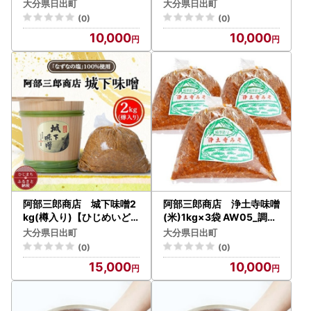
料 味噌 みそ_【配送不可地
麦 各1kg)AW07_調味料
大分県日出町
大分県日出町
域：離島】【1108153】
味噌 みそ_【配送不可地域
(0)
(0)
：離島】【1108154】
10,000
10,000
阿部三郎商店 城下味噌2
阿部三郎商店 浄土寺味噌
kg(樽入り)【ひじめいど
(米)1kg×3袋 AW05_調味
】 AW03_調味料 味噌 み
料 味噌 みそ_【配送不可地
大分県日出町
大分県日出町
そ_【配送不可地域：離島
域：離島】【1108152】
(0)
(0)
】【1108150】
15,000
10,000