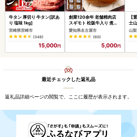
牛タン 厚切り 牛タン[訳あ
創業120余年 老舗精肉店
【置
り 塩味 1kg]
スギモト 松阪牛入り 煮込
士山
み ハンバーグ 110g×4枚
BK1
宮崎県宮崎市
愛知県名古屋市
山梨
惣菜 お取り寄せ グルメ ハ
(348)
(60)
ンバーグ 冷凍
15,000
5,000
最近チェックした返礼品
返礼品詳細ページの閲覧で、ここに履歴が表示されます。