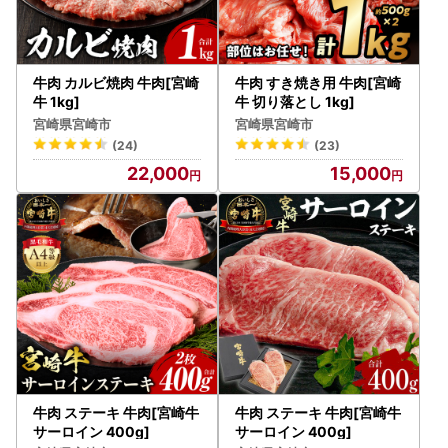
お問い合わせメールアドレス support@miyazaki.furusato-l
g.jp
平日9時～18時 ※土日祝日、GW、年末年始は休業となりま
す。
牛肉 カルビ焼肉 牛肉[宮崎
牛肉 すき焼き用 牛肉[宮崎
牛 1kg]
牛 切り落とし 1kg]
宮崎県宮崎市
宮崎県宮崎市
(24)
(23)
22,000
15,000
牛肉 ステーキ 牛肉[宮崎牛
牛肉 ステーキ 牛肉[宮崎牛
サーロイン 400g]
サーロイン 400g]