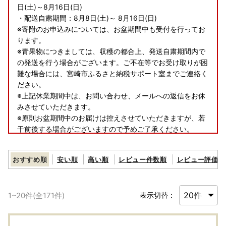
日(土)～8月16日(日)
・配送自粛期間：8月8日(土)～ 8月16日(日)
※寄附のお申込みについては、お盆期間中も受付を行ってお
ります。
※青果物につきましては、収穫の都合上、発送自粛期間内で
の発送を行う場合がございます。ご不在等でお受け取りが困
難な場合には、宮崎市ふるさと納税サポート室までご連絡く
ださい。
※上記休業期間中は、お問い合わせ、メールへの返信をお休
みさせていただきます。
※原則お盆期間中のお届けは控えさせていただきますが、若
干前後する場合がございますので予めご了承ください。
■お礼品の配送について
おすすめ順
安い順
高い順
レビュー件数順
レビュー評価順
・お礼品の配送日のご指定はできかねますので、予めご了承
ください。
1
~
20
件(全
171
件)
表示切替：
・お礼品は市外にお住いの方のみへのお届けとなります。そ
の他の方については返礼品をお受け取りいただけません。あ
らかじめご了承ください。