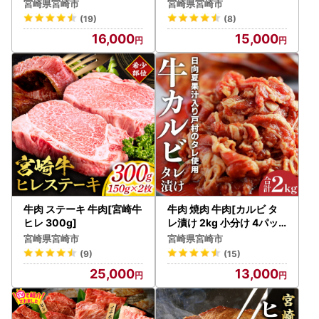
宮崎県宮崎市
宮崎県宮崎市
(19)
(8)
16,000
15,000
牛肉 ステーキ 牛肉[宮崎牛
牛肉 焼肉 牛肉[カルビ タ
ヒレ 300g]
レ漬け 2kg 小分け 4パッ
ク]
宮崎県宮崎市
宮崎県宮崎市
(9)
(15)
25,000
13,000