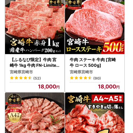
のお礼品の同一梱包は出来ません)。
・一部離島にはクール便でのお届けが出来ませんのでご注意
ください。
■ワンストップ特例申請書
入金確認後、注文内容確認画面の【注文者情報】に記載の住
所へ申込完了日から30日程度で発送いたします。
（返信封筒あり・切手不要）
【ふるなび限定】牛肉 宮
牛肉 ステーキ 牛肉 [宮崎
※確定申告をされる方は特例申請の必要はありません。
崎牛 1kg 牛肉 FN-Limited
牛 ロース 500g]
-VO
宮崎県宮崎市
宮崎県宮崎市
【ワンストップ特例申請書送付先】
(52)
(90)
〒885-0078
18,000
18,000
住所：宮崎県都城市宮丸町3070-1
宛先：宮崎市ふるさと納税担当 宛
※ワンストップ特例申請受付を外部委託しています。
【ご寄附についての問い合わせ先】
宮崎市ふるさと納税サポート室
電話番号 050-5444-6451