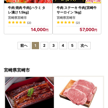
牛肉 焼肉 牛肉[ハラミ タ
牛肉 ステーキ 牛肉[宮崎牛
レ漬け 1.5kg]
サーロイン 1kg]
宮崎県宮崎市
宮崎県宮崎市
(2)
(2)
14,000
57,000
前へ
1
2
3
4
5
次へ
宮崎県宮崎市