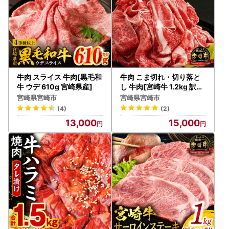
牛肉 スライス 牛肉[黒毛和
牛肉 こま切れ・切り落と
牛 ウデ 610g 宮崎県産]
し 牛肉[宮崎牛 1.2kg 訳あ
り]
宮崎県宮崎市
宮崎県宮崎市
(4)
(2)
13,000
15,000