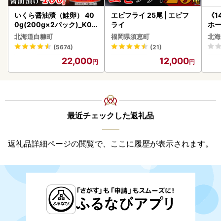
いくら醤油漬（鮭卵） 40
エビフライ 25尾 | エビフ
《1
0g(200g×2パック)_K02
ライ
ホ
2-1676
( 
北海道白糠町
福岡県須恵町
北海
クラ
(5674)
(21)
贈答
22,000
12,000
御中
い 
ル 
02
最近チェックした返礼品
返礼品詳細ページの閲覧で、ここに履歴が表示されます。