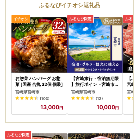
ふるなびイチオシ返礼品
・お礼品毎にお届け時期が異なります。詳しくは各お礼品ペ
ージ内に表記がございますのでそちらをご確認ください。
・お礼品の在庫状況により、お礼品ページ内表記のお届け時
期以上に時間を頂戴する場合がございますのでご理解の程宜
しくお願い致します。
・お届けを致しましたお礼品は確実にお受取りください。長
期不在等寄付者様事由による返送、劣化、においては再送は
出来ません。
お惣菜 ハンバーグ お惣
【宮崎旅行・宿泊無期限
【ふ
・ヤマト運輸様の転送料につきまして
菜 [国産 合挽 32個 個装]
】旅行ポイント宮崎市ふ
宮崎牛 
るなびトラベルポイント
ited-
お届け先を変更（転送）する場合、転送料金は、ご贈答用の
宮崎県宮崎市
宮崎県宮崎市
宮崎県
場合でもお届け先様のご負担となりますので、ご住所にお間
(103)
(12)
違いがないか十分にご確認の上ご注文ください。
13,000
10,000
なお、お届け先様が住所不明で配達ができない場合は、送り
状記載のご依頼主様に返送させていただきますので、予めご
了承ください。
・梱包はお礼品毎に個別に実施してお届けいたします(複数