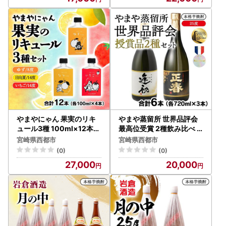
やまやにゃん 果実のリキ
やまや蒸留所 世界品評会
ュール3種 100ml×12本セ
最高位受賞 2種飲み比べ 2
ット ゆず・日向夏・苺・
5度720ml×6本セット 「
宮崎県西都市
宮崎県西都市
飲み比べ 飲み切りサイズ
逢初」「黒麹ゴールド正春
(0)
(0)
＜45-11a＞
」本格芋焼酎＜45-10a＞
27,000
20,000