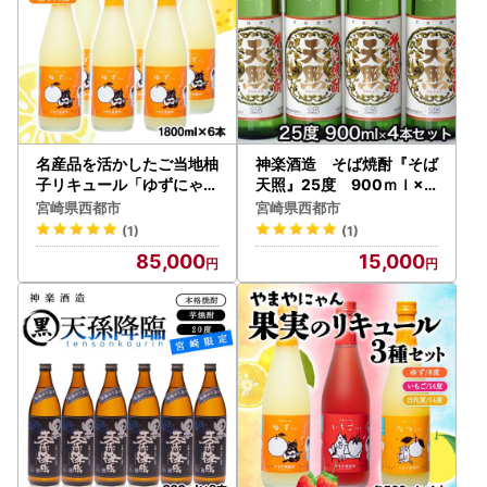
名産品を活かしたご当地柚
神楽酒造 そば焼酎『そば
子リキュール「ゆずにゃん
天照』25度 900ｍｌ×4
」8度 1800ml×6本＜7-7
本＜23-11a＞
宮崎県西都市
宮崎県西都市
a＞
(1)
(1)
85,000
15,000