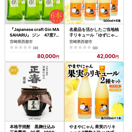
『Japanese craft Gin MA
名産品を活かしたご当地柚
SAHARU』 ジン 47度72
子リキュール「ゆずにゃん
0ml×6本＜7-3a＞
」8度500ml×6本＜7-11a
宮崎県西都市
宮崎県西都市
＞
(0)
(0)
80,000
42,000
本格芋焼酎 黒麹仕込み
やまやにゃん 果実のリキ