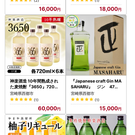
(2)
(1)
16,000
18,000
神楽酒造 10年間熟成され
『Japanese craft Gin MA
た麦焼酎『3650』720ml
SAHARU』 ジン 47度7
×6本セット 深い眠りから
20ｍｌ＜7-5a＞
宮崎県西都市
宮崎県西都市
さめた幻の一滴＜7-17a＞
(1)
(1)
60,000
15,000