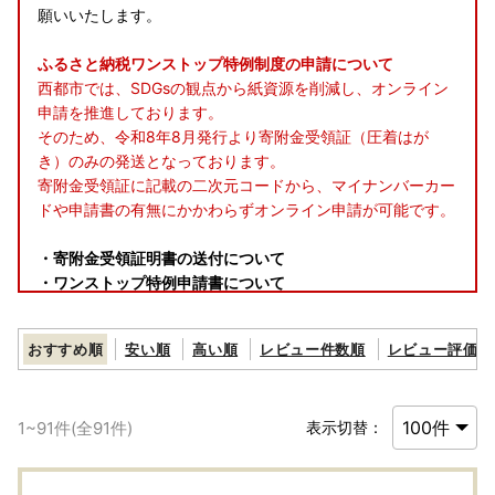
願いいたします。
ふるさと納税ワンストップ特例制度の申請について
西都市では、SDGsの観点から紙資源を削減し、オンライン
申請を推進しております。
そのため、令和8年8月発行より寄附金受領証（圧着はが
き）のみの発送となっております。
寄附金受領証に記載の二次元コードから、マイナンバーカー
ドや申請書の有無にかかわらずオンライン申請が可能です。
・寄附金受領証明書の送付について
・ワンストップ特例申請書について
・自治体マイページをご活用ください
・返礼品の発送について
おすすめ順
安い順
高い順
レビュー件数順
レビュー評価順
・返礼品に問題があった場合について
●【寄附金受領証明書の送付について】
1
~
91
件(全
91
件)
表示切替：
ご入金確認後、寄付申込みフォームの「申込者情報」のご住
所へ通常２週間程度で発送いたします。
※確定申告に必要な書類となりますので大切に保管してくだ