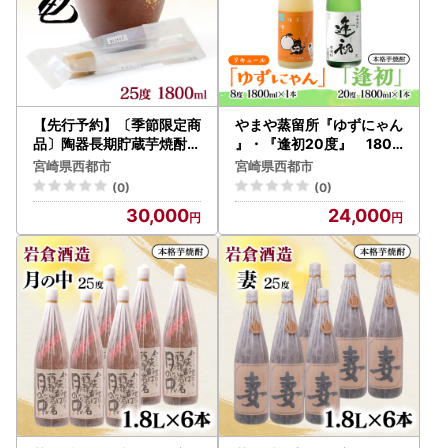
【先行予約】〔季節限定商
やまや蒸留所『ゆずにゃん
品〕陶器長期貯蔵芋焼酎『
』・『逢初20度』 1800
亀』生竹ひしゃく付き＜7
ｍｌセット＜7-32a>
宮崎県西都市
宮崎県西都市
-34a＞
(0)
(0)
30,000
24,000