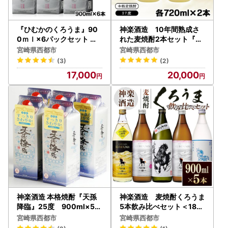
『ひむかのくろうま』90
神楽酒造 10年間熟成さ
0ｍｌ×6パックセット 神
れた麦焼酎2本セット『深
楽酒造 本格麦焼酎＜26-1
い眠りからさめた幻の一滴
宮崎県西都市
宮崎県西都市
9a＞
3650』＜7-16a＞
(3)
(2)
17,000
20,000
神楽酒造 本格焼酎『天孫
神楽酒造 麦焼酎くろうま
降臨』25度 900ml×5パ
5本飲み比べセット＜18-5
ック＜23-19a＞
0a＞
宮崎県西都市
宮崎県西都市