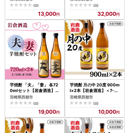
a＞
(0)
(0)
13,000
32,000
芋焼酎 「夫」「妻」 各72
芋焼酎 月の中 20度 900m
0mlセット【岩倉酒造】＜
l×2本【岩倉酒造】＜7-21
7-19a＞
a＞
宮崎県西都市
宮崎県西都市
(0)
(0)
19,000
10,000