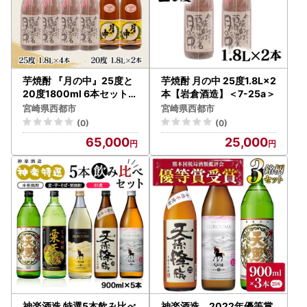
芋焼酎 『月の中』25度と
芋焼酎 月の中 25度1.8L×2
20度1800ml 6本セット【
本【岩倉酒造】＜7-25a＞
岩倉酒造】＜7-39a＞
宮崎県西都市
宮崎県西都市
(0)
(0)
65,000
25,000
神楽酒造 特選5本飲み比べ
神楽酒造 2022年優等賞