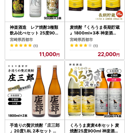
神楽酒造 レア焼酎3種類
麦焼酎『くろうま長期貯蔵
飲み比べセット 25度900
』1800ml×3本 神楽酒造
ml3本 栗 米 そば 本格焼酎
麦焼酎 本格焼酎＜26-27a
宮崎県西都市
宮崎県西都市
＜23-22a＞
＞
(1)
(1)
11,000
22,000
手造りの贅沢焼酎「庄三郎
くろうま麦麦4本セット 麦
」20度1.8L 2本セット 本
焼酎25度900ml 神楽酒造