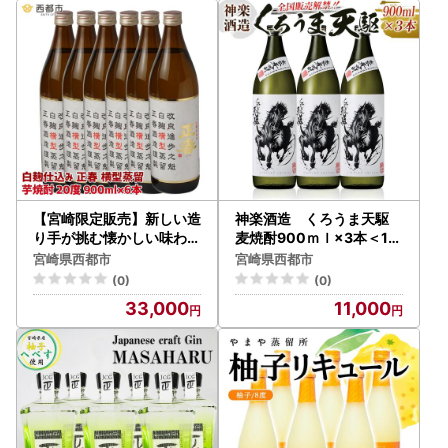
【宮崎限定販売】新しい造
神楽酒造 くろうま天駆
り手が挑む懐かしい味わい
麦焼酎900ｍｌ×3本＜18
の芋焼酎「白麹仕込み 正
-41a＞
宮崎県西都市
宮崎県西都市
春 横型蒸留」20度900ml
(0)
(0)
6本＜7-10a＞
33,000
11,000