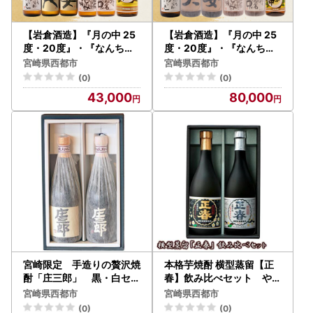
【岩倉酒造】『月の中 25
【岩倉酒造】『月の中 25
度・20度』・『なんちゅ
度・20度』・『なんちゅ
うと』・『妻』・『夫』・
うと』・『妻』・『夫』・
宮崎県西都市
宮崎県西都市
『三段仕込み』 ６種セッ
『三段仕込み』 1800ｍｌ
(0)
(0)
ト ＜7-37a＞
×6本セット＜7-42a＞
43,000
80,000
宮崎限定 手造りの贅沢焼
本格芋焼酎 横型蒸留【正
酎「庄三郎」 黒・白セッ
春】飲み比べセット やま
ト 芋焼酎25度＜45-13a
や蒸留所＜23-17a＞
宮崎県西都市
宮崎県西都市
＞
(0)
(0)