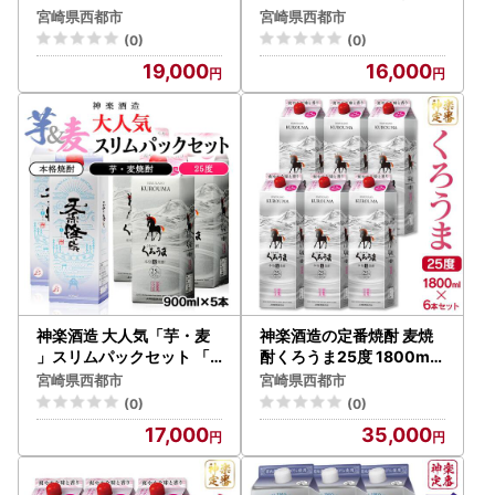
格芋焼酎（宮崎限定）＜4
＜26-14a＞
宮崎県西都市
宮崎県西都市
5-14a＞
(0)
(0)
19,000
16,000
神楽酒造 大人気「芋・麦
神楽酒造の定番焼酎 麦焼
」スリムパックセット 「
酎くろうま25度 1800ml×
天孫降臨」「くろうま」 2
6本＜18-34a＞
宮崎県西都市
宮崎県西都市
5度900ml5本＜26-15a
(0)
(0)
＞
17,000
35,000