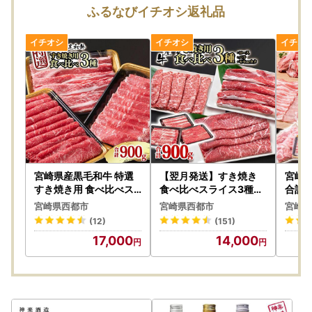
さい。
ふるなびイチオシ返礼品
※お礼の品と寄附金受領証明書等の書類は別々の送付となり
ます。
※お申し込みが集中する年末年始につきましてはお時間をい
ただくことがあります。
●【ワンストップ特例申請書について】
令和8年8月発行より寄附金受領証（圧着はがき）のみの発
送となっております。
「自治体マイページ」よりオンライン申請をお願いいたしま
す。
宮崎県産黒毛和牛 特選
【翌月発送】すき焼き
宮崎
書面での申請をご希望の場合は、寄付履歴よりダウンロード
すき焼き用 食べ比べス
食べ比べスライス3種セ
合計3
ライス 3種900g ロース
ット900g ロース バラ
しゃぶ
いただくか寄附金受領証に記載の二次元コードから発行依頼
宮崎県西都市
宮崎県西都市
宮崎県
バラ モモorカタ 宮崎県
モモorカタ 国産牛肉 有
等＜4
をお願いいたします。
(12)
(151)
有田牧場 牛肉 すき焼き
田牧場＜14-10a＞
※年末年始の発行依頼については、郵便物の遅延等により発
17,000
14,000
しゃぶしゃぶ＜14-12a
送からお手元に届くまでお時間がかかる場合がございます。
＞
○提出期日
寄附した翌年の1月10日必着