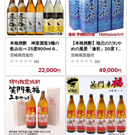
本格焼酎 神楽酒造3種の
【本格焼酎】地元のだれや
飲み比べ 25度900ml 6本
めの風景「逢初」20度 18
セット＜26-29a＞
00ml×6本セット＜7-2a
宮崎県西都市
宮崎県西都市
＞芋焼酎 酒 アルコール
(0)
(0)
22,000
49,000