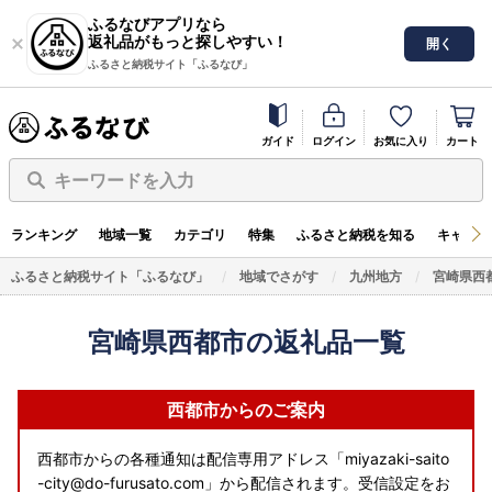
ふるなびアプリなら
返礼品がもっと探しやすい！
開く
ふるさと納税サイト「ふるなび」
ガイド
ログイン
お気に入り
カート
キーワードを入力
ランキング
地域一覧
カテゴリ
特集
ふるさと納税を知る
キャンペ
ふるさと納税サイト「ふるなび」
地域でさがす
九州地方
宮崎県西
宮崎県西都市の返礼品一覧
西都市からのご案内
西都市からの各種通知は配信専用アドレス「miyazaki-saito
-city@do-furusato.com」から配信されます。受信設定をお