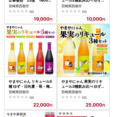
正春甕壺 25度 1800ｍ
ュール2種飲み比べ ゆず・
ｌ＜45-1a＞
日向夏 各500ml＜45-2a
宮崎県西都市
宮崎県西都市
＞
(0)
(0)
19,000
10,000
やまやにゃん リキュール5
やまやにゃん 果実のリキ
種 ゆず・日向夏・苺・梅
ュール3種飲み比べ ゆず・
・紫芋 各500ml 飲み比べ
日向夏・梅 各1800ml＜4
宮崎県西都市
宮崎県西都市
＜45-8a＞
5-9a＞
(0)
(0)
22,000
25,000