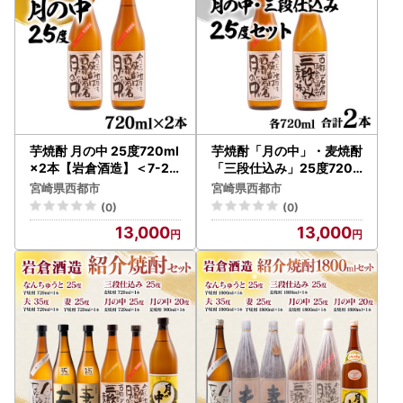
芋焼酎 月の中 25度720ml
芋焼酎「月の中」・麦焼酎
×2本【岩倉酒造】＜7-23
「三段仕込み」25度720
a＞
mlセット【岩倉酒造】＜7
宮崎県西都市
宮崎県西都市
-24a＞
(0)
(0)
13,000
13,000