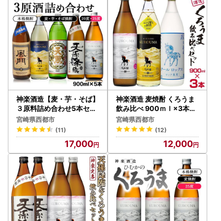
○ワンストップ特例申請関係書類郵送先
〒881-8790
宮崎県西都市聖陵町2丁目1番地
西都市役所 行
（課名 総合政策課 ふるさと納税担当）
【注意】ワンストップ特例申請書を提出後、寄附した年の翌
年1月1日までに名前や住所等（電話番号を除く）の変更があ
った場合は、1月10日必着で
「申請事項変更届出書」
をご提
神楽酒造【麦・芋・そば】
神楽酒造 麦焼酎 くろうま
出ください。
３原料詰め合わせ5本セッ
飲み比べ 900ｍｌ×3本セ
ト 900ml 焼酎＜26-16a
ット＜18-48a＞
「自治体マイページ」よりオンラインでの手続きも可能で
宮崎県西都市
宮崎県西都市
＞
す。
(11)
(12)
なお、「申請事項変更出書」はワンストップ特例申請におい
17,000
12,000
てのみ適用されます。「返礼品送付先」の変更はされません
ので、ご注意ください。
●自治体マイページをご活用ください
「自治体マイページ」では『オンラインワンストップ特例申
請』『配送状況の確認』など以下の機能をご利用いただけま