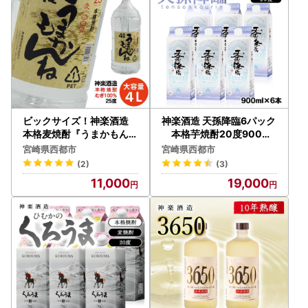
【お問い合わせ】
西都市総合政策課 ふるさと納税専用
TEL：0570-031-104
FAX：0983-43-3654
mail：furusato@city.saito.lg.jp
対応時間：8:30～17:15
ビックサイズ！神楽酒造
神楽酒造 天孫降臨6パック
※土・日・祝祭日はお休みとなります。時間外のメール問い
本格麦焼酎『うまかもんね
本格芋焼酎20度900ml
』25度 4L 大容量＜23-2
＜26-22a＞
合わせについては翌営業日の対応となります。
宮崎県西都市
宮崎県西都市
0a＞
(2)
(3)
11,000
19,000