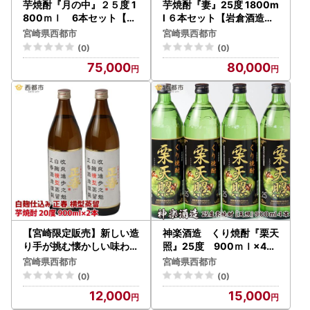
芋焼酎『月の中』２５度 1
芋焼酎『妻』25度 1800m
800ｍｌ 6本セット【岩
l ６本セット【岩倉酒造】
倉酒造】<7-40a＞
＜7-41a＞
宮崎県西都市
宮崎県西都市
(0)
(0)
75,000
80,000
【宮崎限定販売】新しい造
神楽酒造 くり焼酎『栗天
り手が挑む懐かしい味わい
照』25度 900ｍｌ×4本
の芋焼酎「白麹仕込み 正
＜23-12a＞
宮崎県西都市
宮崎県西都市
春 横型蒸留」20度900ml
(0)
(0)
2本＜7-9a＞
12,000
15,000