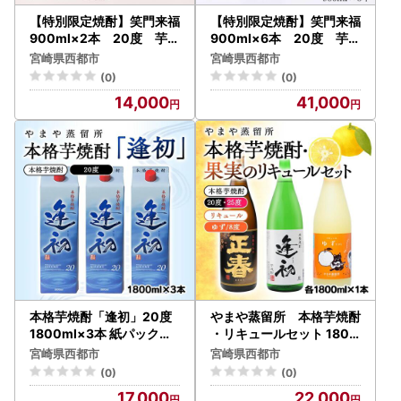
【特別限定焼酎】笑門来福
【特別限定焼酎】笑門来福
900ml×2本 20度 芋焼
900ml×6本 20度 芋焼
酎 神楽酒造＜7-14a＞
酎 神楽酒造＜7-15a＞
宮崎県西都市
宮崎県西都市
(0)
(0)
14,000
41,000
本格芋焼酎「逢初」20度
やまや蒸留所 本格芋焼酎
1800ml×3本 紙パック＜4
・リキュールセット 1800
5-5a＞
ｍｌ×3種「逢初・黒麹ゴ
宮崎県西都市
宮崎県西都市
ールド正春・ゆずリキュー
(0)
(0)
ル」＜45-7a＞
17,000
22,000