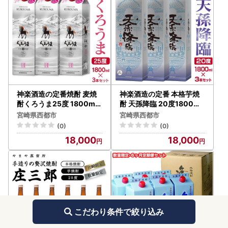
神楽酒造の定番焼酎 麦焼
神楽酒造の定番 本格芋焼
酎くろうま25度 1800ml×
酎 天孫降臨 20度1800ml
3本＜18-33a＞
×3本＜18-47a＞
宮崎県西都市
宮崎県西都市
(0)
(0)
18,000
18,000
こだわり条件で絞り込み