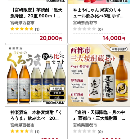
【宮崎限定】芋焼酎「黒天
やまやにゃん 果実のリキ
孫降臨」20度 900ｍｌ×6
ュール飲み比べ3種 ゆず・
本セット＜23-27a＞酒 焼
日向夏・いちご 各500ml
宮崎県西都市
宮崎県西都市
酎 アルコール 西都市
＜45-4a＞
(1)
(0)
20,000
14,000
神楽酒造 本格麦焼酎『く
『逢初・天孫降臨・月の中
ろうま』飲み比べ 20度9
』 西都市・三大焼酎蔵 9
00ｍｌ×5本セット＜26-
00ｍｌ 6本セット<7-3
宮崎県西都市
宮崎県西都市
18a＞
3a＞
(1)
(0)