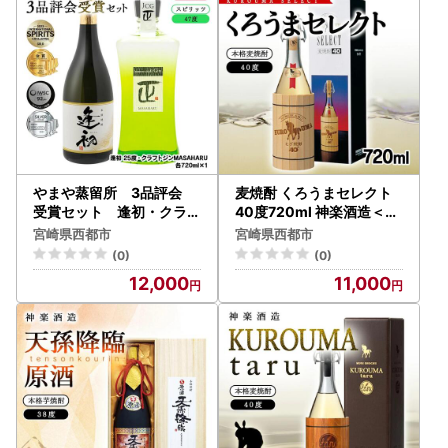
やまや蒸留所 3品評会
麦焼酎 くろうまセレクト
受賞セット 逢初・クラフ
40度720ml 神楽酒造＜23
トジンMASAHARU 各72
-25a＞
宮崎県西都市
宮崎県西都市
0ｍｌ＜45-3a＞
(0)
(0)
12,000
11,000