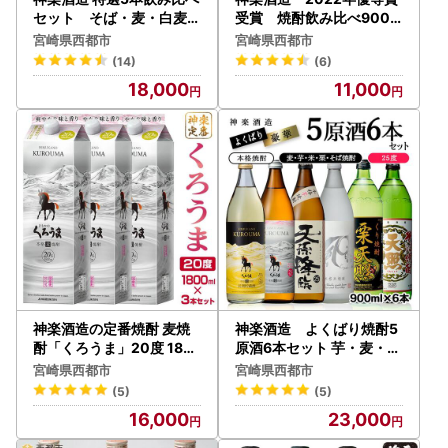
セット そば・麦・白麦・
受賞 焼酎飲み比べ900m
芋・栗 各25度900ml【
l3本セット「くろうま・天
宮崎県西都市
宮崎県西都市
令和２年熊本国税局酒類鑑
孫降臨・天照」＜18-42a
(14)
(6)
評会受賞】＜26-21a＞
＞
18,000
11,000
神楽酒造の定番焼酎 麦焼
神楽酒造 よくばり焼酎5
酎「くろうま」20度 180
原酒6本セット 芋・麦・米
0ml×3本＜18-13a＞
・栗・そば 25度900ml 本
宮崎県西都市
宮崎県西都市
格焼酎＜26-28a＞
(5)
(5)
16,000
23,000