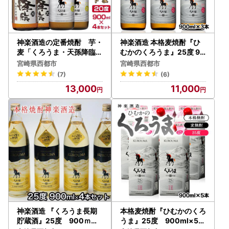
すので、是非、ご活用ください。
「自治体マイページ」で出来ること
・寄附状況などの確認
・お礼の品配送状況の確認
神楽酒造の定番焼酎 芋・
神楽酒造 本格麦焼酎『ひ
・寄附金証明書XMLデータのダウンロード
麦「くろうま・天孫降臨」
むかのくろうま』25度 90
飲み比べ 900ml×4本＜
0ml×3本セット＜23-3a
・各種情報の変更
宮崎県西都市
宮崎県西都市
18-49a＞
＞
・オンラインワンストップ特例申請
(7)
(6)
・ワンストップ控除先住所の変更 など
13,000
11,000
※寄付した翌日に寄付情報が反映されます。
自治体マイページ
※外部サイトへ移管します
●【返礼品の発送について】
各お礼品詳細ページの配送情報は目安となっております。人
気のお品やお申し込みが集中する年末年始につきましてはお
時間をいただくことがあります。
不在日やお届け先住所変更のご連絡が無かった際など、受取
人様のご都合で運送会社保管期限を過ぎ、お受取りいただけ
なかった場合、再発送はいたしかねます。予めご了承くださ
神楽酒造 『くろうま長期
本格麦焼酎『ひむかのくろ
い。
貯蔵酒』25度 900ｍｌ
うま』25度 900ml×5パ