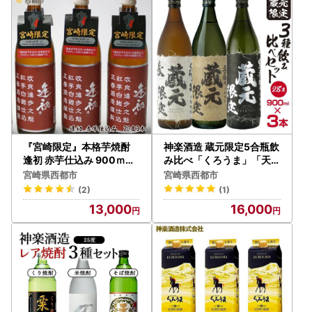
『宮崎限定』本格芋焼酎
神楽酒造 蔵元限定5合瓶飲
逢初 赤芋仕込み 900ｍｌ
み比べ「くろうま」「天孫
×3本＜23-18a＞
降臨」「黒麹天孫降臨」麦
宮崎県西都市
宮崎県西都市
・芋本格焼酎セット＜18-
(2)
(1)
43a＞
13,000
16,000