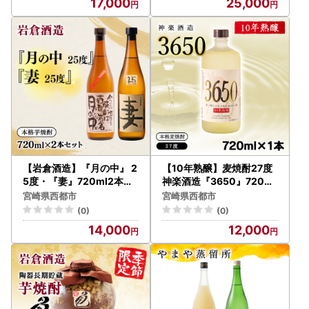
17,000
25,000
【岩倉酒造】『月の中』 2
【10年熟醸】麦焼酎27度
5度・『妻』720ml2本セ
神楽酒造『3650』720ml
ット(販売店限定芋焼酎)＜
<7-26a>
宮崎県西都市
宮崎県西都市
7-29a＞
(0)
(0)
14,000
12,000