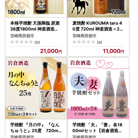
本格芋焼酎 天孫降臨 原酒
麦焼酎 KUROUMA taru 4
38度1800ml 神楽酒造＜2
0度 720ml 神楽酒造＜23
3-28a＞
-26a＞
宮崎県西都市
宮崎県西都市
(0)
(0)
21,000
11,000
芋焼酎 『月の中』 『なん
芋焼酎 「夫」「妻」 各18
ちゅうと』25度 720ml
00mlセット【岩倉酒造】
×2本【岩倉酒造】＜7-27
＜7-20a＞
宮崎県西都市
宮崎県西都市