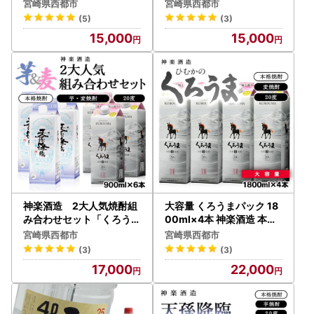
×4本 麦焼酎＜23-10a＞
ック 神楽酒造＜23-13a＞
長期不在やお届け先変更については下記お問い合わせ先まで
宮崎県西都市
宮崎県西都市
早めのご連絡をお願いいたします。
(5)
(3)
返礼品の発送予定について、事前に電話・メール等による連
15,000
15,000
絡はいたしかねますので、予めご了承ください。
※発送時には、ご登録のメールアドレスへ通知を行っており
ます。(配信専用アドレス「miyazaki-saito-city@do-furusat
o.com」から通知されます)
離島など一部地域について、配送事業者による配送ができな
い場合、他の配送可能な返礼品への変更、又は配送可能な地
域への変更をお願いすることがございます。
●【返礼品に問題があった場合について】
返礼品お受取り後、すぐに開封し状態をご確認ください。
神楽酒造 2大人気焼酎組
大容量 くろうまパック 18
梱包破損の状態で届いた場合は、配送業者までご連絡くださ
み合わせセット「くろうま
00ml×4本 神楽酒造 本格
」「天孫降臨」＜26-20a
麦焼酎＜26-24a＞
い。
宮崎県西都市
宮崎県西都市
＞
その他、返礼品が破損・傷みが生じていた等、問題が生じて
(3)
(3)
いた場合は破棄なさらずに保管していただき、早めに下記お
17,000
22,000
問い合わせ先までご連絡ください。
発送からお日にちを経過してのご連絡は対応いたしかねる場
合がございます。予めご了承ください。