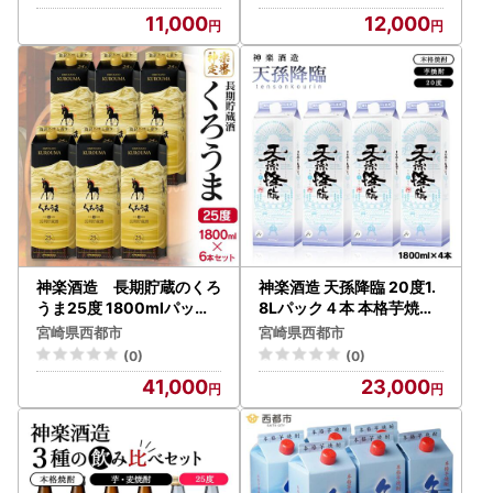
11,000
12,000
神楽酒造 長期貯蔵のくろ
神楽酒造 天孫降臨 20度1.
うま25度 1800mlパック×
8Lパック４本 本格芋焼酎
6本＜18-35a＞
＜26-17a＞
宮崎県西都市
宮崎県西都市
(0)
(0)
41,000
23,000