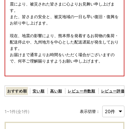
震により、被災された皆さまに心よりお見舞い申し上げま
す。
また、皆さまの安全と、被災地域の一日も早い復旧・復興を
お祈り申し上げます。
現在、地震の影響により、熊本県を発着するお荷物の集荷・
配送停止や、九州地方を中心とした配送遅延が発生しており
ます。
お届けまで通常よりお時間をいただく場合がございますの
で、何卒ご理解賜りますようお願い申し上げます。
おすすめ順
安い順
高い順
レビュー件数順
レビュー評価順
★先行予約開始しました！完熟きんかん「たまたま」(約2k
1
~
1
件(全
1
件)
表示切替：
g・1kg×2箱)★
https://furunavi.jp/product_detail.aspx?pid=758185