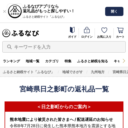
ふるなびアプリなら
返礼品がもっと探しやすい！
開く
ふるさと納税サイト「ふるなび」
ガイド
ログイン
お気に入り
カート
キーワードを入力
ランキング
地域一覧
カテゴリ
特集
ふるさと納税を知る
キャンペ
ふるさと納税サイト「ふるなび」
地域でさがす
九州地方
宮崎県日
宮崎県日之影町の返礼品一覧
＜日之影町からのご案内＞
熊本地震により被災された皆さまへ / 配送遅延のお知らせ
令和8年7月28日に発生した熊本県熊本地方を震源とする地