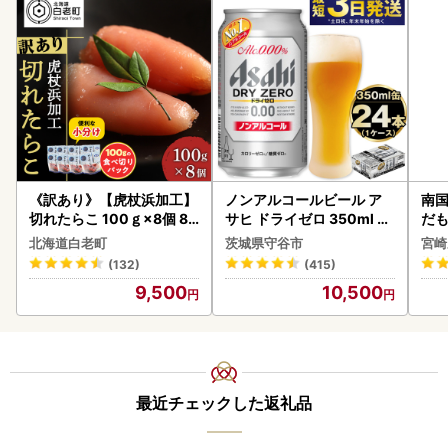
《訳あり》【虎杖浜加工】
ノンアルコールビール ア
南国
切れたらこ 100ｇ×8個 80
サヒ ドライゼロ 350ml 24
だも
0g AK081
本 ノンアル ビール asashi
ス【
北海道白老町
茨城県守谷市
宮崎
守谷市
(132)
(415)
9,500
10,500
最近チェックした返礼品