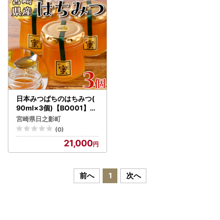
※レビューは、返礼品の配送状況に関わらず、寄附を行った
日より2週間後から投稿できるようになります。
返礼品が到着後、レビュー投稿をお願いいたします。
▼宮崎県日之影町 寄附者からの応援メッセージ
https://furunavi.jp/cheer.aspx?municipalid=1657
日本みつばちのはちみつ(
90ml×3個)【BO001】【
みつばちBoon.】
宮崎県日之影町
(0)
21,000
前へ
1
次へ