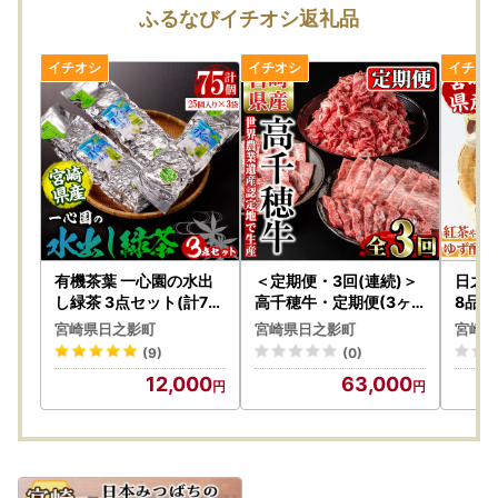
★＜令和7年産＞アイガモ米掲載再開しました★
ふるなびイチオシ返礼品
https://furunavi.jp/product_detail.aspx?pid=446342
★＜令和7年産＞神々の里 高千穂郷ひのひかり掲載再開しま
した★
https://furunavi.jp/product_detail.aspx?pid=446317
★しめ縄掲載再開しました★
しめ縄のお礼品一覧はこちら
★乾椎茸肉厚どんこ掲載再開しました★
https://furunavi.jp/product_detail.aspx?pid=446316
有機茶葉 一心園の水出
＜定期便・3回(連続)＞
日之
https://furunavi.jp/product_detail.aspx?pid=1156315
し緑茶 3点セット(計75
高千穂牛・定期便(3ヶ
8品)
個・25個×3袋) お茶 緑
月)【MT009】【JAみ
影町
https://furunavi.jp/product_detail.aspx?pid=1156319
宮崎県日之影町
宮崎県日之影町
宮崎県
茶 茶 釜炒り茶 有機栽培
やざき 高千穂牛ミート
株)】
(9)
(0)
ティーバッグ 水出しオ
センター】
12,000
63,000
ーガニック 有機JAS認
＼日之影町を応援！／レビューを書いてあなたの気持ちを届
証【IS007】【一心園】
けてみませんか？
▼レビューの書き方
マイページの寄附受付履歴より記入が可能です。