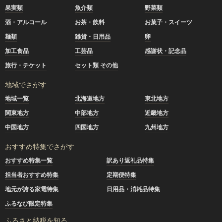
果実類
魚介類
野菜類
酒・アルコール
お茶・飲料
お菓子・スイーツ
麺類
雑貨・日用品
卵
加工食品
工芸品
感謝状・記念品
旅行・チケット
セット類 その他
地域でさがす
地域一覧
北海道地方
東北地方
関東地方
中部地方
近畿地方
中国地方
四国地方
九州地方
おすすめ特集でさがす
おすすめ特集一覧
訳あり返礼品特集
担当者おすすめ特集
定期便特集
地元が誇る家電特集
日用品・消耗品特集
ふるなび限定特集
ふるさと納税を知る