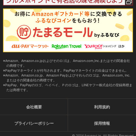
Amazon、Amazon.co.jpおよびそのロゴは、Amazon.com,Inc.またはその関連会社
の商標です。
PayPayマネーライトが付与されます。PayPayマネーライトの出金はできません。
Amazon、Amazon.co.jp、Amazon Payおよびそれらのロゴは、Amazon.com, Inc.
またはその関連会社の商標です。
PayPay、PayPayのロゴ、ペイペイ、Ｐのロゴは、LINEヤフー株式会社の登録商標ま
たは商標です。
会社概要
利用規約
プライバシーポリシー
採用情報
© 2014 furunavi.jp, All Rights Reserved.