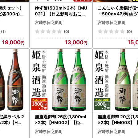
焼肉セット(
ゆず酢(500ml×2本)【MU
こんにゃく唐揚げ(計
各300g)【
021】【日之影町村おこし
・500g×4P)蒟蒻 
有)有田牧畜
総合産業(株)】
ット 糖質制限 低カ
宮崎県日之影町
宮崎県日之影町
工センター】
糖質オフ おかず お
小分け 新食感【TR0
(1)
(0)
(0)
【旬果工房てらす】
19,000
13,000
15,
定黒ラベル 2
無濾過御幣 25度(1,800ml
無濾過御幣 20度(1,8
l×2本)【HM
×2本)【HM002】【姫泉
×2本)【HM003】
酒造合資会社
酒造合資会社】
酒造合資会社】
宮崎県日之影町
宮崎県日之影町