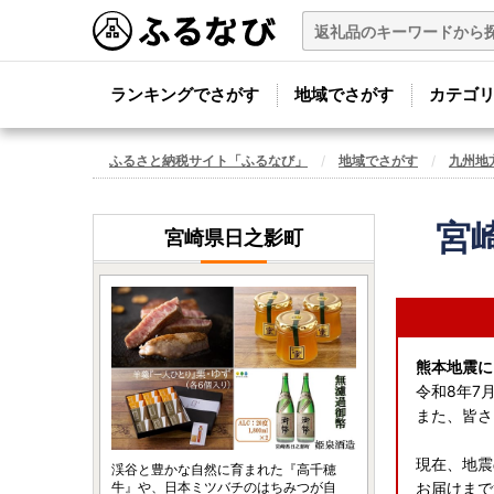
ランキングでさがす
地域でさがす
カテゴ
ふるさと納税サイト「ふるなび」
地域でさがす
九州地
宮
宮崎県日之影町
熊本地震に
令和8年7
また、皆さ
現在、地震
渓谷と豊かな自然に育まれた『高千穂
牛』や、日本ミツバチのはちみつが自
お届けまで