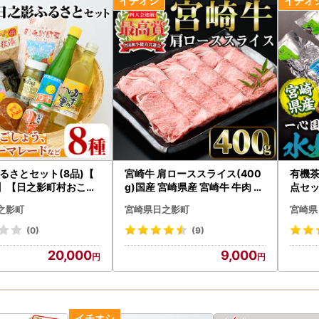
urunavi.jp/product_detail.aspx?pid=1156315
urunavi.jp/product_detail.aspx?pid=1156319
を応援！／レビューを書いてあなたの気持ちを届けてみませんか？
の書き方
の寄附受付履歴より記入が可能です。
は、返礼品の配送状況に関わらず、寄附を行った日より2週間後から投
着後、レビュー投稿をお願いいたします。
るさとセット(8品)【
宮崎牛 肩ローススライス(400
有機茶
之影町 寄附者からの応援メッセージ
2】【日之影町村おこし
g)国産 宮崎県産 宮崎牛 牛肉 す
点セッ
urunavi.jp/cheer.aspx?municipalid=1657
(株)】
き焼き A4 和牛 ブランド牛 肩
お茶 
之影町
宮崎県日之影町
宮崎県
ロース 【MI005】【(株)ミヤ
ティー
チク宮崎加工センター】
ック 
(0)
(9)
一心
20,000
9,000