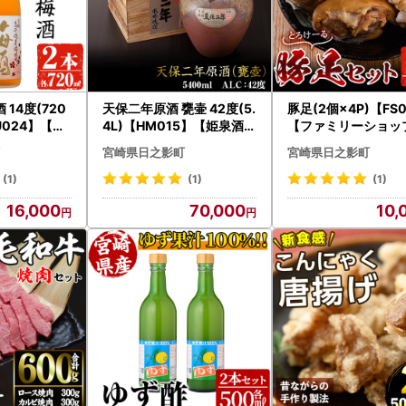
14度(720
天保二年原酒 甕壷 42度(5.
豚足(2個×4P)【FS
U024】【日
4L)【HM015】【姫泉酒造
【ファミリーショッ
し総合産業(
合資会社】
】
宮崎県日之影町
宮崎県日之影町
(1)
(1)
(1)
16,000
70,000
10,