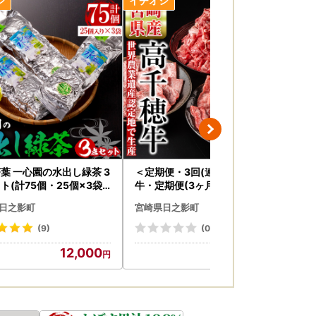
稿できるようになります。
葉 一心園の水出し緑茶 3
＜定期便・3回(連続)＞高千穂
旬
ト(計75個・25個×3袋)
牛・定期便(3ヶ月)【MT009】
プ(
緑茶 茶 釜炒り茶 有機栽培
【JAみやざき 高千穂牛ミート
【T
日之影町
宮崎県日之影町
宮
バッグ 水出しオーガニ
センター】
】
有機JAS認証【IS007】【
(9)
(0)
園】
12,000
63,000