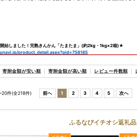
開始しました！完熟きんかん「たまたま」(約2kg・1kg×2箱)★
urunavi.jp/product_detail.aspx?pid=758185
年産＞アイガモ米掲載再開しました★
寄附金額が
安い順
寄附金額が
高い順
レビュー件数順
urunavi.jp/product_detail.aspx?pid=446342
年産＞神々の里 高千穂郷ひのひかり掲載再開しました★
urunavi.jp/product_detail.aspx?pid=446317
~
20
件(全
218
件)
前へ
1
2
3
4
5
次へ
載再開しました★
礼品一覧はこちら
ふるなびイチオシ返礼品
厚どんこ掲載再開しました★
urunavi.jp/product_detail.aspx?pid=446316