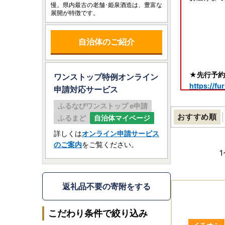
慢。県内最古の老舗･姫泉酒造は、豊富な
展開が特徴です。
自治体のご紹介
★先行予約
ワンストップ特例オンライン
https://f
申請
対応サービス
ふるなびワンストップ e申請
★＜令和7
おすすめ順
ふるまど
自治体マイページ
https://f
詳しくは
オンライン申請サービス
★＜令和7
のご案内
をご覧ください。
https://f
1
★しめ縄掲
しめ縄のお
返礼品不要の寄附をする
★乾椎茸肉
こだわり条件で絞り込み
https://f