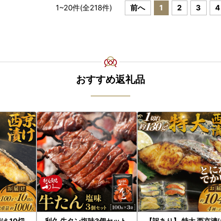
1
~
20
件(全
218
件)
前へ
1
2
3
4
おすすめ返礼品
け 10切
利久 牛タン塩味3個セット
【訳あり】 特大 西京漬