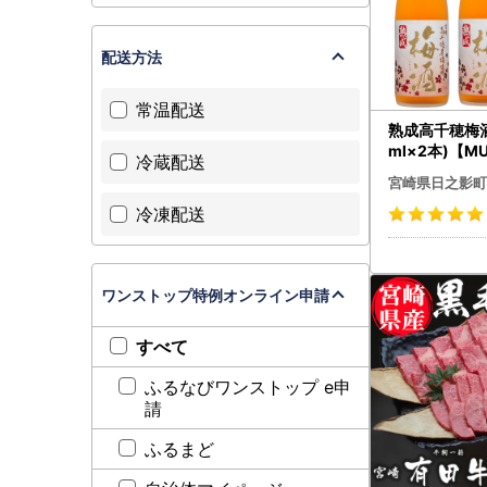
配送方法
常温配送
熟成高千穂梅酒 
ml×2本)【M
冷蔵配送
之影町村おこ
宮崎県日之影町
株)】
冷凍配送
ワンストップ特例オンライン申請
すべて
ふるなびワンストップ e申
請
ふるまど