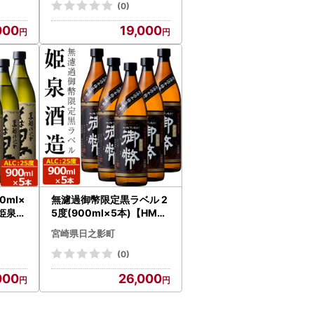
(0)
000
19,000
0ml×
無濾過御幣限定黒ラベル 2
【姫泉酒
5度(900ml×5本)【HM01
0】【姫泉酒造合資会社】
宮崎県日之影町
(0)
000
26,000