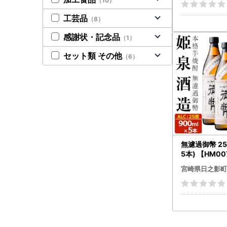
（10）
工芸品
（8）
感謝状・記念品
（1）
セット類 その他
（6）
無濾過御幣 25
5本) 【HM0
造合資会社】
宮崎県日之影町