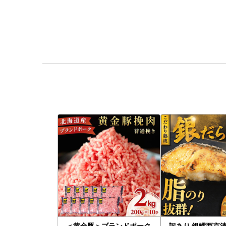
＜黄金豚＞ブランドポーク
訳あり 銀鱈西京漬