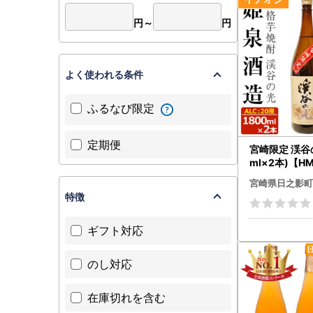
円～
円
よく使われる条件
ふるなび限定
定期便
宮崎限定 渓谷の
ml×2本)【H
泉酒造合資会
宮崎県日之影町
特徴
ギフト対応
のし対応
在庫切れを含む