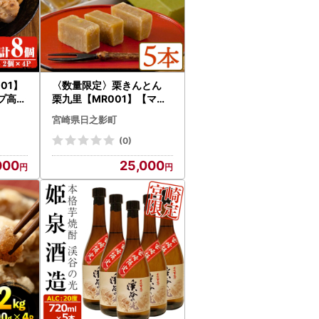
001】
〈数量限定〉栗きんとん
プ高舘
栗九里【MR001】【マロ
ンハウス甲斐果樹園】
宮崎県日之影町
(0)
000
25,000