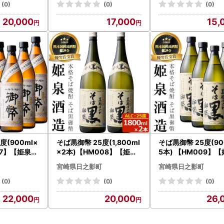
(0)
(0)
(0)
20,000
17,000
15,
度(900ml×
そば黒御幣 25度(1,800ml
そば黒御幣 25度(90
07】【姫泉酒
×2本)【HM008】【姫泉
5本) 【HM009】
酒造合資会社】
造合資会社】
宮崎県日之影町
宮崎県日之影町
(0)
(0)
(0)
22,000
20,000
26,