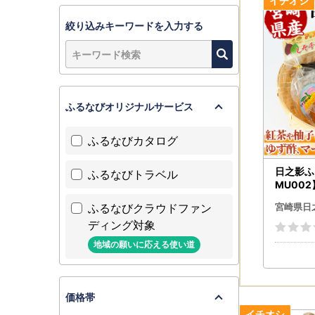
https://f
https://f
絞り込みキーワードを入力する
＼日之影町
▼レビュー
ふるなびオリジナルサービス
マイページ
※レビュー
ふるなびカタログ
返礼品が到
日之影ふ
ふるなびトラベル
▼宮崎県日
MU00
https://f
総合産業
ふるなびクラウドファン
宮崎県日
ディング対象
地域の願いに応える使い道
価格帯