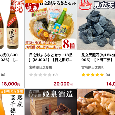
光(1,800
日之影ふるさとセット(8品
見立天照石(約1.5kg
M036】【姫
)【MU002】【日之影町村
005】【上田工芸】
社】
おこし総合産業(株)】
宮崎県日之影町
宮崎県日之影町
(0)
(0)
(4)
18,000
20,000
14,