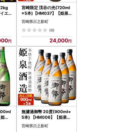
2kg
宮崎限定 渓谷の光(720ml
ダイエ
×5本)【HM037】【姫泉
ロリー
酒造合資会社】
宮崎県日之影町
つまみ
04】
(0)
000
24,000
00ml
無濾過御幣 20度(900ml×
【姫泉
5本) 【HM006】【姫泉酒
造合資会社】
宮崎県日之影町