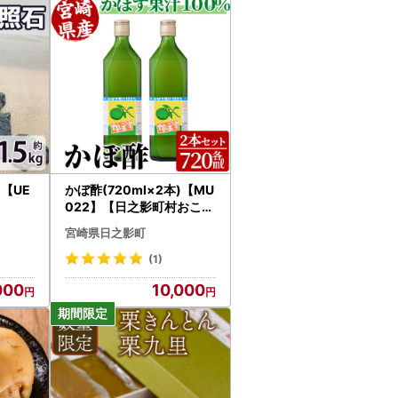
)【UE
かぼ酢(720ml×2本)【MU
022】【日之影町村おこし
総合産業(株)】
宮崎県日之影町
(1)
000
10,000