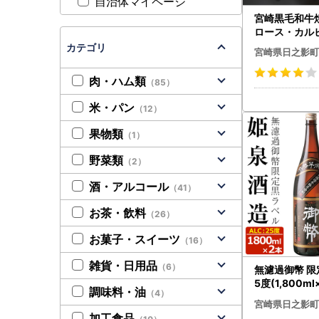
自治体マイページ
宮崎黒毛和牛
ロース・カルビ
AR005】【(
カテゴリ
宮崎県日之影町
産業 食肉加
肉・ハム類
（85）
米・パン
（12）
果物類
（1）
野菜類
（2）
酒・アルコール
（41）
お茶・飲料
（26）
お菓子・スイーツ
（16）
雑貨・日用品
（6）
無濾過御幣 限
5度(1,800m
調味料・油
（4）
001】【姫泉
宮崎県日之影町
】
加工食品