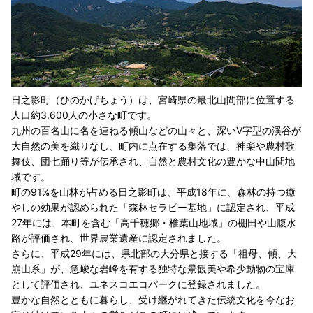
日之影町（ひのかげちょう）は、宮崎県の最北山間部に位置する
人口約3,600人の小さな町です。
九州の百名山に名を連ねる傾山などの山々と、深いV字型の渓谷が
大自然の美を織りなし、町内に点在する集落では、神楽や農村歌
舞伎、団七踊り等が伝承され、自然と農村文化の豊かな中山間地
域です。
町の91%を山林が占める日之影町は、平成18年に、森林の持つ癒
やしの効果が認められた「森林セラピー基地」に認定され、平成
27年には、本町を含む「高千穂郷・椎葉山地域」の棚田や山腹水
路が評価され、世界農業遺産に認定されました。
さらに、平成29年には、県北部の大分県と接する「祖母、傾、大
崩山系」が、急峻な岩峰を有する独特な景観美や希少動物の宝庫
として評価され、ユネスコエコパークに登録されました。
豊かな自然とともに暮らし、受け継がれてきた伝統文化を今なお