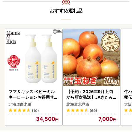
おすすめ返礼品
ママ＆キッズ ベビーミル
【予約：2026年9月上旬
牛ハ
キーローションお得用サイ
から順次発送】JAきたみ
秘伝
ズ 380ml 2本セット CH21
らい産 玉ねぎ Lサイズ 10k
焼肉
北海道白老町
北海道北見市
大阪
0
g ( タマネギ たまねぎ 野菜
(10)
(69)
)【210-0003-2026】
34,500
7,000