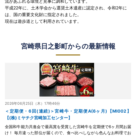
流があふれる環境と見事に調和しています。
平成22年に、土木学会から選奨土木遺産に認定され、令和2年に
は、国の重要文化財に指定されました。
現在は遊歩道として利用されています。
宮崎県日之影町からの最新情報
2026年06月25日（木）17時46分
＜定期便・6回(連続)＞宮崎牛・定期便A(6ヶ月)【MI002】
【(株)ミヤチク宮崎加工センター】
全国和牛能力共進会で最高賞を受賞した宮崎牛を定期便で6ヶ月間お届
け！ 毎月違った部位が届くので、食べ比べしながら色んなお料理でお