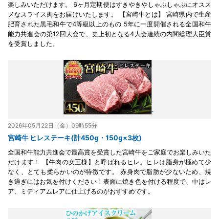
楽しみいただけます。 6ヶ月定期便はすきやきやしゃぶしゃぶにオスス
メなスライス肉をお届けいたします。 【宮崎牛とは】 宮崎県内で生産
肥育された黒毛和牛で4等級以上のもの 5年に一度開催される全国和牛
能力共進会の第12回大会で、史上初となる4大会連続の内閣総理大臣賞
を受賞しました。
2026年05月22日（金）09時55分
宮崎牛 ヒレステーキ(計450g・150g×3枚)
全国和牛能力共進会で最高賞を受賞した宮崎牛をご家庭でお楽しみいた
だけます！ 【牛肉の女王様】と呼ばれるヒレ。ヒレは脂身が極めて少
なく、とても柔らかいのが特徴です。 赤身肉で脂肪が少ないため、焼
き過ぎにはお気を付けください！表面に焼き色を付ける程度で、中はレ
ア、ミディアムレアに仕上げるのがおすすめです。