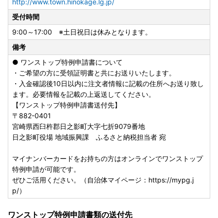
http://www.town.hinokage.lg.jp/
受付時間
9:00～17:00 ※土日祝日は休みとなります。
備考
● ワンストップ特例申請書について
・ご希望の方に受領証明書と共にお送りいたします。
・入金確認後10日以内に注文者情報に記載の住所へお送り致し
ます。必要情報を記載の上返送してください。
【ワンストップ特例申請書送付先】
〒882-0401
宮崎県西臼杵郡日之影町大字七折9079番地
日之影町役場 地域振興課 ふるさと納税担当者 宛
マイナンバーカードをお持ちの方はオンラインでワンストップ
特例申請が可能です。
ぜひご活用ください。（自治体マイページ：https://mypg.j
p/）
ワンストップ特例申請書類の送付先