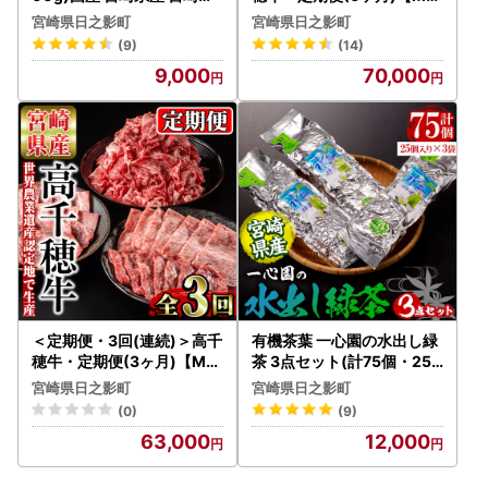
牛肉 すき焼き A4 和牛 ブラ
008】【JAみやざき 高千穂
宮崎県日之影町
宮崎県日之影町
ンド牛 肩ロース 【MI005
牛ミートセンター】
(9)
(14)
】【(株)ミヤチク宮崎加工
9,000
70,000
センター】
＜定期便・3回(連続)＞高千
有機茶葉 一心園の水出し緑
穂牛・定期便(3ヶ月)【MT
茶 3点セット(計75個・25
009】【JAみやざき 高千穂
個×3袋) お茶 緑茶 茶 釜炒
宮崎県日之影町
宮崎県日之影町
牛ミートセンター】
り茶 有機栽培 ティーバッグ
(0)
(9)
水出しオーガニック 有機JA
63,000
12,000
S認証【IS007】【一心園】