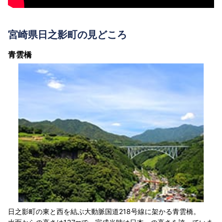
宮崎県日之影町の見どころ
青雲橋
日之影町の東と西を結ぶ大動脈国道218号線に架かる青雲橋。