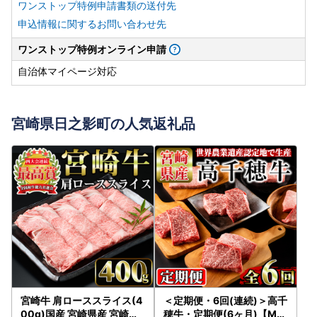
ワンストップ特例申請書類の送付先
申込情報に関するお問い合わせ先
ワンストップ特例オンライン申請
自治体マイページ対応
宮崎県日之影町の人気返礼品
宮崎牛 肩ローススライス(4
＜定期便・6回(連続)＞高千
00g)国産 宮崎県産 宮崎牛
穂牛・定期便(6ヶ月)【MT