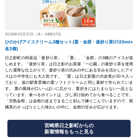
2026年05月21日（木）08時37分
ひのかげアイスクリーム3種セット(栗・金柑・釜炒り茶)(120ml×
各2個)
日之影町の特産品「釜炒り茶」、「栗」、「金柑」の3種のアイスが楽
しめます。「釜炒り茶」は日之影のお茶屋「一心園」の釜炒り茶を使用
した濃厚な仕上がりで、釜炒り茶の渋みの中にある甘みを活かしたアイ
スは小中学生にも大人気です。 「栗」は日之影栗の渋皮煮が30％入っ
ており、道の駅青雲橋の栗ソフトクリームと同じ素材で作られていま
す。 栗の風味が口いっぱいに広がり、栗好きにはたまらない一品とな
っています。食べるポイントは、少し溶け始めてから食べることです。
「完熟金柑」は金柑の皮までまるごと刻んで練りこんでいますので、柑
橘系のさっぱりとした味わいの中に、金柑の甘みが広がります。
宮崎県日之影町からの
新着情報をもっと見る