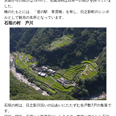
水面からの高さは137mで、完成当時は日本一の高さを誇っていま
した。
橋のたもとには、「道の駅 青雲橋」を有し、日之影町のシンボ
ルとして観光の名所となっています。
石垣の村 戸川
石垣の村は、日之影川沿いの山あいにたたずむ全戸数7戸の集落で
す。