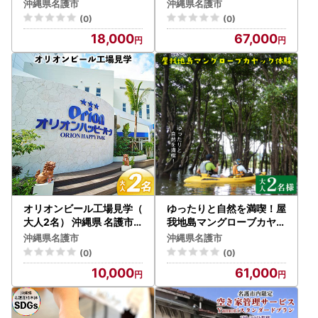
中公園】
アー（ペアチケット）
沖縄県名護市
沖縄県名護市
(0)
(0)
18,000
67,000
オリオンビール工場見学（
ゆったりと自然を満喫！屋
大人2名） 沖縄県 名護市
我地島マングローブカヤッ
オリオンビール
ク体験（大人2名様） 沖縄
沖縄県名護市
沖縄県名護市
八景 屋我地島 無人島 海 ガ
(0)
(0)
イド付 沖縄本島最古 オヒ
10,000
61,000
ルギ ツアー 沖縄県 名護市
やんばる 北部 南国気分 癒
し ゆったり