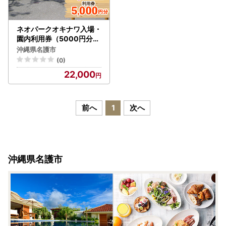
ネオパークオキナワ入場・
園内利用券（5000円分）
沖縄 おきなわ 名護市 テー
沖縄県名護市
マパーク 沖縄本島 チケッ
(0)
ト 券 動植物 動物 植物 優
22,000
待券 利用券 入場券 招待券
観光 送料無料 春休み 夏休
み 旅行 家族旅行
前へ
1
次へ
沖縄県名護市