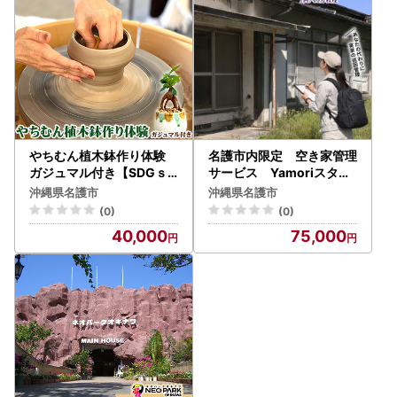
やちむん植木鉢作り体験
名護市内限定 空き家管理
ガジュマル付き【SDGｓ
サービス Yamoriスタン
】 やちむん 焼き物 陶芸 ガ
ダードプラン（1回/40分
沖縄県名護市
沖縄県名護市
ジュマル 植木鉢 体験 伝統
程度） 巡回サービス 空き
(0)
(0)
工芸 植物 鑑賞用 観葉植物
家管理 空き家問題 管理サ
40,000
75,000
インテリア 初心者 ふるさ
ービス 名護市内限定 沖縄
と納税 おきなわ 沖縄 オキ
県 お手伝い 1回
ナワ 名護 ナゴ 国産