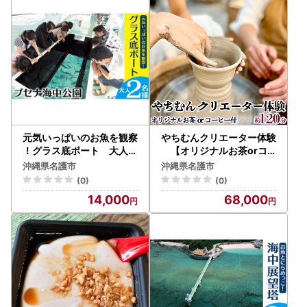
元気いっぱいのお魚を観察
やちむんクリエーター体験
！グラス底ボート 大人2
【オリジナルお茶orコ
名様【ブセナ海中公園】
ーヒー付】
沖縄県名護市
沖縄県名護市
(0)
(0)
14,000
68,000