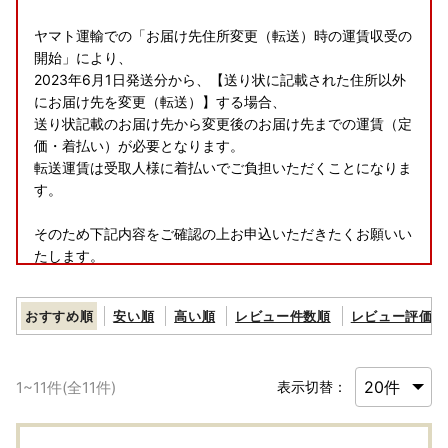
ヤマト運輸での「お届け先住所変更（転送）時の運賃収受の
開始」により、
2023年6月1日発送分から、【送り状に記載された住所以外
にお届け先を変更（転送）】する場合、
送り状記載のお届け先から変更後のお届け先までの運賃（定
価・着払い）が必要となります。
転送運賃は受取人様に着払いでご負担いただくことになりま
す。
そのため下記内容をご確認の上お申込いただきたくお願いい
たします。
・お申込みの際は、お届け先のご住所にお間違いがないかご
確認ください。
おすすめ順
安い順
高い順
レビュー件数順
レビュー評価順
・返礼品発送までであればお届け先のご変更は可能のため、
ご変更希望の際はお早目のご連絡をお願いいたします。
1
~
11
件(全
11
件)
表示切替：
---------------------------------------------------------------
--