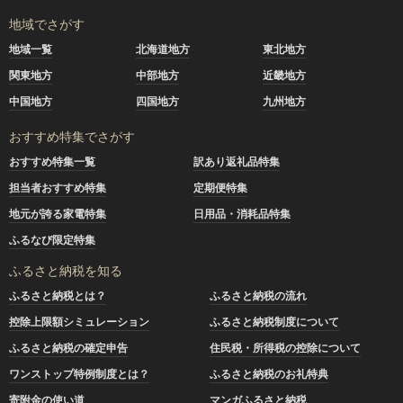
地域でさがす
地域一覧
北海道地方
東北地方
関東地方
中部地方
近畿地方
中国地方
四国地方
九州地方
おすすめ特集でさがす
おすすめ特集一覧
訳あり返礼品特集
担当者おすすめ特集
定期便特集
地元が誇る家電特集
日用品・消耗品特集
ふるなび限定特集
ふるさと納税を知る
ふるさと納税とは？
ふるさと納税の流れ
控除上限額シミュレーション
ふるさと納税制度について
ふるさと納税の確定申告
住民税・所得税の控除について
ワンストップ特例制度とは？
ふるさと納税のお礼特典
寄附金の使い道
マンガふるさと納税