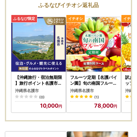
【ワンストップについて】
ふるなびイチオシ返礼品
ワンストップ特例申請書の提出期限は、2027年1月10日必着
です。添付書類と合わせて期限内にご郵送下さい。
〒905-0014
沖縄県名護市港二丁目1番1号
名護市役所 商工・企業誘致課 宛
▼▼下記よりダウンロード頂けます▼▼
・ワンストップ特例申請書
http://okifuru.com/onestop.pdf
【沖縄旅行・宿泊無期限
フルーツ定期【名護パイ
訳あ
】旅行ポイント名護市ふ
ン園】旬の南国フルーツ
ップ
るなびトラベルポイント
定期便（6回コース）
（4パ
・ワンストップ特例申請 添付書類貼り付け用紙、記入例
沖縄県名護市
沖縄県名護市
沖縄県
訳あ
http://okifuru.com/onestop_doc.pdf
(0)
(1)
10,000
78,000