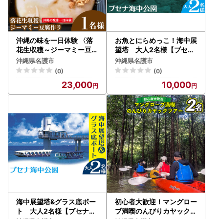
沖縄の味を一日体験 〈落
お魚とにらめっこ！海中展
花生収穫～ジーマミー豆腐
望塔 大人2名様【ブセナ
作り〉1名様
海中公園】
沖縄県名護市
沖縄県名護市
(0)
(0)
23,000
10,000
海中展望塔&グラス底ボー
初心者大歓迎！マングロー
ト 大人2名様【ブセナ海
ブ満喫のんびりカヤックツ