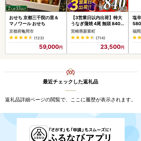
おせち 京都三千院の里＆
【3営業日以内出荷】特大
塩辛
マノワール おせち
うなぎ蒲焼 4尾 無頭 840g
58
以上 C388-840-3D
京都府亀岡市
宮崎県新富町
福岡
(123)
(714)
59,000
23,500
最近チェックした返礼品
返礼品詳細ページの閲覧で、ここに履歴が表示されます。