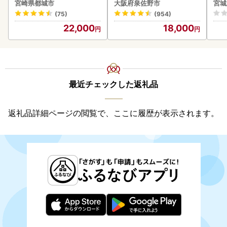
-006-600g〕都城 イチオ
ーハ
宮崎県都城市
大阪府泉佐野市
宮城
シ!! 牛肉
(75)
(954)
22,000
18,000
最近チェックした返礼品
返礼品詳細ページの閲覧で、ここに履歴が表示されます。