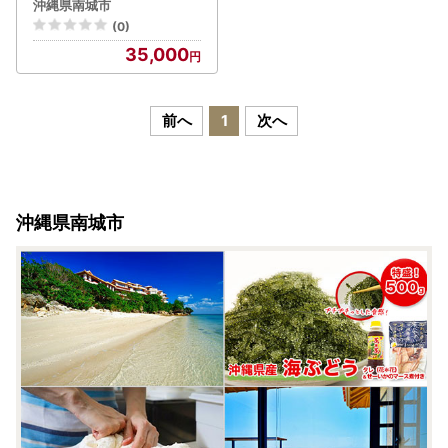
盛 飲み比べ 3本 セット 沖
沖縄県南城市
縄 お酒 おつまみ 海の幸 の
(0)
んべえ ご当地 グルメ ３本
35,000
沖縄県 南城市
前へ
1
次へ
沖縄県南城市