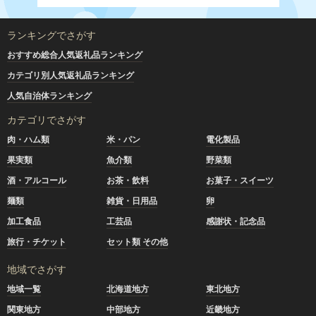
ランキングでさがす
おすすめ総合人気返礼品ランキング
カテゴリ別人気返礼品ランキング
人気自治体ランキング
カテゴリでさがす
肉・ハム類
米・パン
電化製品
果実類
魚介類
野菜類
酒・アルコール
お茶・飲料
お菓子・スイーツ
麺類
雑貨・日用品
卵
加工食品
工芸品
感謝状・記念品
旅行・チケット
セット類 その他
地域でさがす
地域一覧
北海道地方
東北地方
関東地方
中部地方
近畿地方