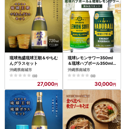
琉球泡盛琉球王朝＆やちむ
琉球レモンサワー350ml
んグラスセット
＆琉球ハブボール350ml
48缶セット
沖縄県南城市
沖縄県南城市
(0)
(0)
27,000
30,000