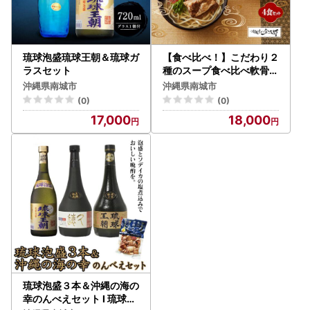
琉球泡盛琉球王朝＆琉球ガ
【食べ比べ！】こだわり２
ラスセット
種のスープ食べ比べ軟骨ソ
ーキそば4食セット！！
沖縄県南城市
沖縄県南城市
(0)
(0)
17,000
18,000
琉球泡盛３本＆沖縄の海の
幸のんべえセット I 琉球泡