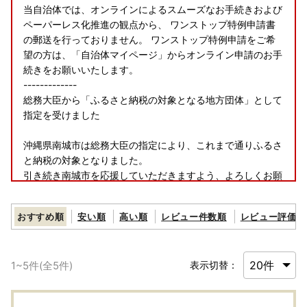
当自治体では、オンラインによるスムーズなお手続きおよび
ペーパーレス化推進の観点から、 ワンストップ特例申請書
の郵送を行っておりません。 ワンストップ特例申請をご希
望の方は、「自治体マイページ」からオンライン申請のお手
続きをお願いいたします。
-------------
総務大臣から「ふるさと納税の対象となる地方団体」として
指定を受けました
沖縄県南城市は総務大臣の指定により、これまで通りふるさ
と納税の対象となりました。
引き続き南城市を応援していただきますよう、よろしくお願
い申し上げます。
指定対象期間：令和7年10月1日から令和8年9月30日
おすすめ順
安い順
高い順
レビュー件数順
レビュー評価順
1
~
5
件(全
5
件)
表示切替：