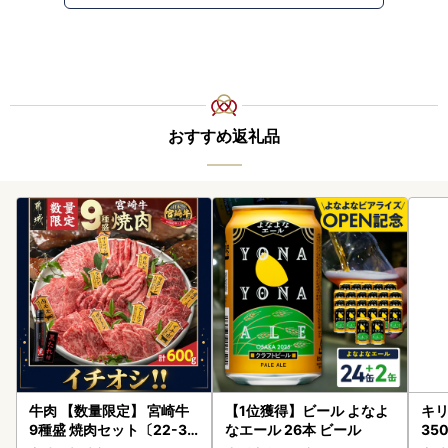
おすすめ返礼品
牛肉 【数量限定】 宮崎牛
【1位獲得】ビール よなよ
キリ
9種盛 焼肉セット〔22-31
なエール 26本 ビール
35