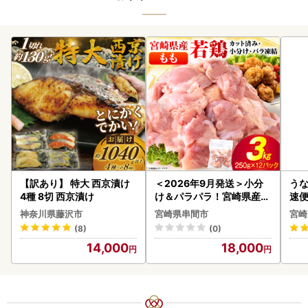
【訳あり】 特大 西京漬け
＜2026年9月発送＞小分
うな
4種 8切 西京漬け
け＆パラパラ！宮崎県産鶏
速便
ももカット合計3kg_K043
g以
神奈川県藤沢市
宮崎県串間市
宮崎
-009-2609
(8)
(0)
14,000
18,000