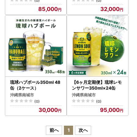
(0)
(0)
85,000
32,000
琉球ハブボール350ml 48
【6ヶ月定期便】琉球レモ
缶（2ケース）
ンサワー350ml×24缶
沖縄県南城市
沖縄県南城市
(0)
(0)
30,000
95,000
前へ
1
次へ