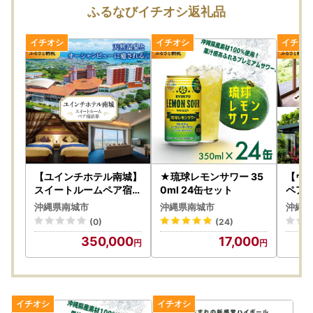
ふるなびイチオシ返礼品
【ユインチホテル南城】
★琉球レモンサワー 35
【ヴ
スイートルームペア宿泊
0ml 24缶セット
ペア
券
沖縄県南城市
沖縄県南城市
沖縄県
(0)
(24)
350,000
17,000