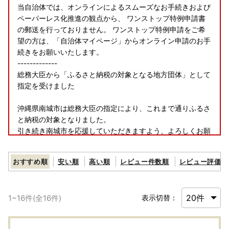
当自治体では、オンラインによるスムーズなお手続きおよび
ペーパーレス化推進の観点から、 ワンストップ特例申請書
の郵送を行っておりません。 ワンストップ特例申請をご希
望の方は、「自治体マイページ」からオンライン申請のお手
続きをお願いいたします。
-------------
総務大臣から「ふるさと納税の対象となる地方団体」として
指定を受けました
沖縄県南城市は総務大臣の指定により、これまで通りふるさ
と納税の対象となりました。
引き続き南城市を応援していただきますよう、よろしくお願
い申し上げます。
指定対象期間：令和7年10月1日から令和8年9月30日
おすすめ順
安い順
高い順
レビュー件数順
レビュー評価順
1
~
16
件(全
16
件)
表示切替：