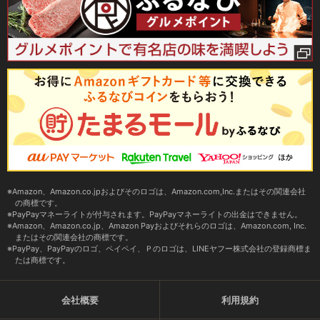
Amazon、Amazon.co.jpおよびそのロゴは、Amazon.com,Inc.またはその関連会社
の商標です。
PayPayマネーライトが付与されます。PayPayマネーライトの出金はできません。
Amazon、Amazon.co.jp、Amazon Payおよびそれらのロゴは、Amazon.com, Inc.
またはその関連会社の商標です。
PayPay、PayPayのロゴ、ペイペイ、Ｐのロゴは、LINEヤフー株式会社の登録商標ま
たは商標です。
会社概要
利用規約