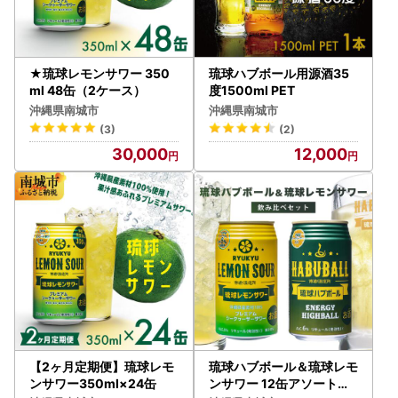
★琉球レモンサワー 350
琉球ハブボール用源酒35
ml 48缶（2ケース）
度1500ml PET
沖縄県南城市
沖縄県南城市
(3)
(2)
30,000
12,000
【2ヶ月定期便】琉球レモ
琉球ハブボール＆琉球レモ
ンサワー350ml×24缶
ンサワー 12缶アソートギ