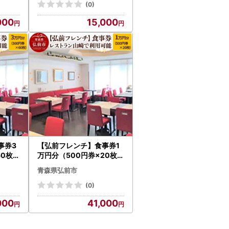
(0)
000
15,000
事券3
【弘前フレンチ】食事券1
60枚）
万円分（500円券×20枚）
用可能
レストラン山崎で利用可能
青森県弘前市
(0)
000
41,000