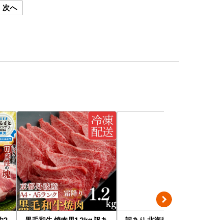
次へ
約2
黒毛和牛 焼肉用1.2kg 訳あ
訳あり 北海道 噴火湾産 塩