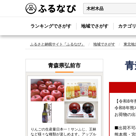
ランキングでさがす
地域でさがす
カテゴ
ふるさと納税サイト「ふるなび」
地域でさがす
東北地
青
青森県弘前市
【令和8年
令和8年熊
お荷物の出
■出荷不可
りんごの生産量日本一！サンふじ、王林
など様々な種類が楽しめます。アップル
熊本県・宮