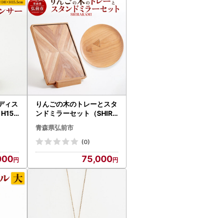
お願いいたします。
ディス
りんごの木のトレーとスタ
プ申請を受付可能でございます。
15.
ンドミラーセット（SHIRA
製 かわ
KAMI） おしゃれ 木製 か
青森県弘前市
合には、数日お待ちいただけますようお願いい
わいい 日本製 国産 卓上 お
盆 オブジェ インテリア 雑
(0)
貨
000
75,000
の書類」のコピーの提出が必要です。詳細は下記U
shosouhusaki