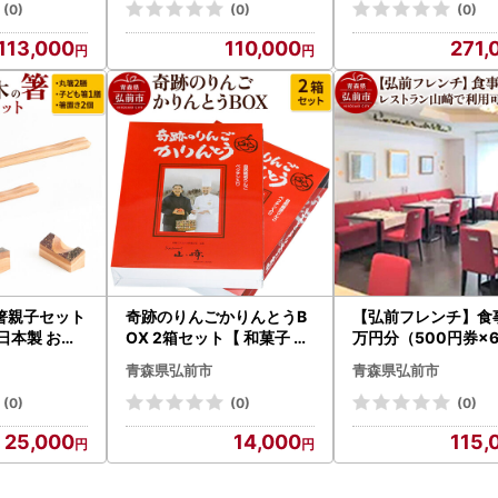
(0)
(0)
(0)
113,000
110,000
271,
箸親子セット
奇跡のりんごかりんとうB
【弘前フレンチ】食
日本製 おし
OX 2箱セット【 和菓子 ス
万円分（500円券×
イーツ 】
レストラン山崎で利
青森県弘前市
青森県弘前市
(0)
(0)
(0)
25,000
14,000
115,