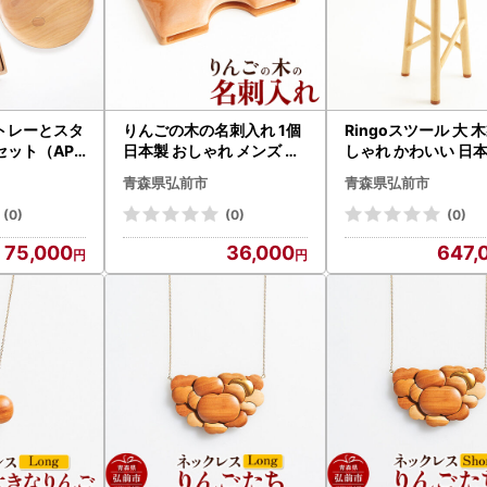
トップ特例申請後の流れ
期限までに到着したワンストップ特例申請書と、添付いただいておりま
れない場合、申請受理のメールを送付いたします。
備が見つかりました場合は、
追加提出が必要な書類等につきまして、ご案内をお送りいたします。
トレーとスタ
りんごの木の名刺入れ 1個
Ringoスツール 大 木製 お
ット（APP
日本製 おしゃれ メンズ レ
しゃれ かわいい 日
 おしゃれ 木製
ディース 兼用 名刺ケース
青森県弘前市
青森県弘前市
製 国産 卓上
 インテリア
(0)
(0)
(0)
75,000
36,000
647,