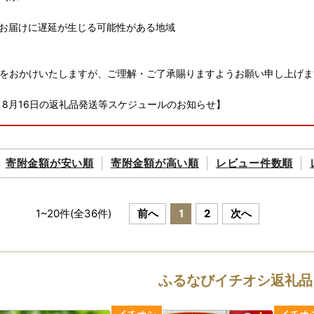
お届けに遅延が生じる可能性がある地域
をおかけいたしますが、ご理解・ご了承賜りますようお願い申し上げま
～8月16日の返礼品発送等スケジュールのお知らせ】
市を応援いただき、ありがとうございます。
8月16日の返礼品の発送につきましては、
寄附金額が
安い順
寄附金額が
高い順
レビュー件数順
者のお休みにより8月17日以降となる場合がございます。
くださいますようお願いいたします。
い合わせセンターは通常どおり、土・日・祝日以外は
せを受け付けておりますのでご利用ください。
1
~
20
件(全
36
件)
前へ
1
2
次へ
申し込みについて】
申し込み後のキャンセル、返礼品の変更・返品はできません。
ふるなびイチオシ返礼品
にお住まいの方からのご寄附は受け付けできません。