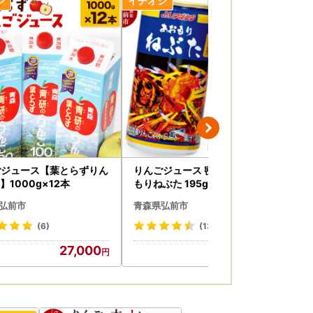
います。
ページにてご確認ください。
ジにてご確認ください。
日にちをいただく場合がございます。
れない場合がございます。
ないまま返送となってしまう可能性もございま
は承ることができません。
ごジュース【葉とらずりん
りんごジュース 密閉搾り あお
白米
】1000g×12本
もりねぶた 195g缶×1ケース(3
っし
0本)
り普通郵便にて発送いたします。
弘前市
青森県弘前市
青
(6)
(13)
んよう、大切に保管ください。
27,000
17,000
ざいます。