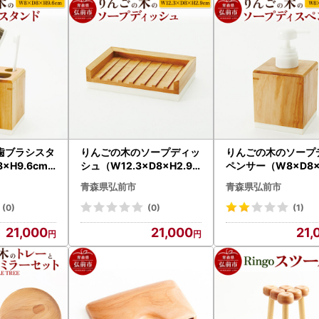
郵送にてワンストップ特例申請を承っております。
《ご寄附翌年の1月10日必着（消印無効）》となっております。
でのワンストップ特例申請について
年の1月10日必着（消印無効）》の申請期限までに、下記宛先まで郵送
790 福井県丹生郡越前町朝日1-7-3
市ふるさと納税ワンストップ受付センター 宛
ラインワンストップ申請書について
歯ブラシスタ
りんごの木のソープディッ
りんごの木のソープ
「IAM（ふるまど）」に対応しており、オンラインにてもワンストッ
×H9.6cm
シュ（W12.3×D8×H2.9c
ペンサー（W8×D8×H
木製 かわいい
m） おしゃれ 木製 かわい
5cm） おしゃれ 木
青森県弘前市
青森県弘前市
営会社の変更に伴い、一時的に申請できない場合がございます。その場
い 日本製 国産
いい 日本製 国産
(0)
(0)
(1)
っての申請をご協力お願いいたします。
21,000
21,000
21,
にご提出いただけない場合は、確定申告が必要となります。
Eメールでの提出は受理できませんので、ご注意ください。
ップ特例申請書と併せて、(1)「個人番号確認書類」と(2)「本人確認
確認ください。
w.city.hirosaki.aomori.jp/kurashi/zeikin/onestoptokurei.html#shinsei