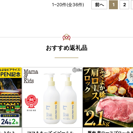
1
~
20
件(全
36
件)
前へ
1
2
おすすめ返礼品
ル よなよ
ママ＆キッズ ベビーミル
豚肉 肩ロースブロック 