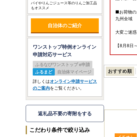
パイやりんごジュース等のりんご加工品
もオススメ
■お荷物の
九州全域
自治体のご紹介
大変ご迷惑
【8月8日
ワンストップ特例オンライン
申請
対応サービス
いつも弘前
ふるなびワンストップ e申請
8月8日～
おすすめ順
ふるまど
自治体マイページ
発送元事業
何卒ご了承
詳しくは
オンライン申請サービス
なお、お問
のご案内
をご覧ください。
お問い合わ
【ご寄附お
返礼品不要の寄附をする
・ご寄附お
・弘前市内
こだわり条件で絞り込み