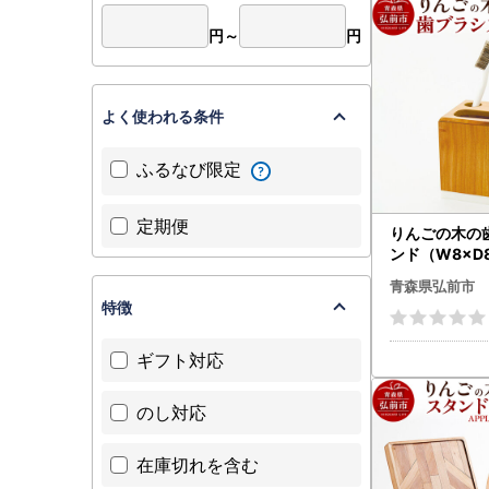
弘前市では
円～
円
申請期限は
（1）郵送
よく使われる条件
《ご寄附翌
〒916-8
ふるなび限定
青森県弘前
（2）オン
定期便
りんごの木の
弘前市では
ンド（W8×D8
） おしゃれ 
青森県弘前市
※現在、運
日本製 国産
特徴
たします。
※余裕を持
ギフト対応
※期日まで
※FAXや
※ワンスト
のし対応
RLからご
https://ww
在庫切れを含む