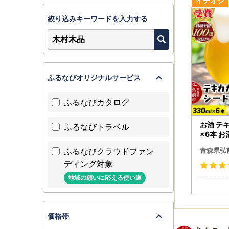
【返礼品の
絞り込みキーワードを入力する
・ご寄附決
・返礼品に
・お申し込
・年末年始
・お申し込
ふるなびオリジナルサービス
・宛所不明
す。お申し
ふるなびカタログ
・長期ご不
お酒 テキ
ふるなびトラベル
【寄附金受
×6本 お
ふるなびクラウドファン
寄附金受領
青森県弘
※寄附金受
ディング対象
※寄附金受
地域の願いに応える使い道
※書類の発
※お申し込
価格帯
【ワンスト