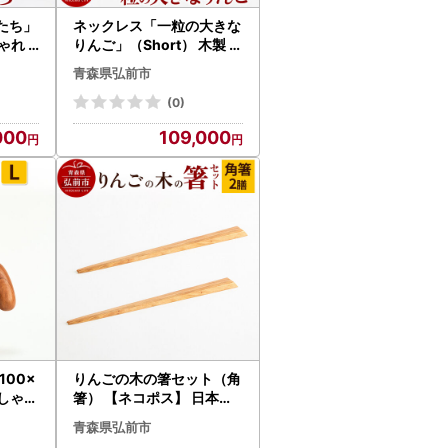
たち」
ネックレス「一粒の大きな
しゃれ
りんご」（Short） 木製 お
ップル
しゃれ かわいい 日本製 ア
青森県弘前市
セサリ
ップル 林檎 モチーフ アク
セサリ
(0)
000
109,000
100×
りんごの木の箸セット（角
箸） 【ネコポス】 日本製
 置物
おしゃれ
青森県弘前市