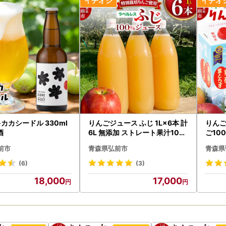
お届けについて】
済完了を当市にて確認後、順次、取扱事業者（配送元）へ発送依頼を行
よって、配送を承ることができかねる地域がございます。対象の返礼品
みからお届けまでの期間は返礼品により異なります。対象の返礼品ペー
等の繁忙期やGW等の長期休暇の際は返礼品ページ記載の納期よりもお
みのタイミングや返礼品により、配送日指定のご希望をいただいても承
の場合には、配送形態などにより、お電話やメールなどでの事前確認が
込み前に必ずお間違いがないか確認をお願いします。
在や宛所不明など寄附者様のご都合でお品物が返送となった場合、再送
カカシードル 330ml
りんごジュース ふじ 1L×6本 計
りん
領証明書/ワンストップ特例申請書類の送付について】
酒
6L 無添加 ストレート果汁100
ご100
％
証明書・ワンストップ特例申請書（希望された方のみ）は、後日当市よ
前市
青森県弘前市
青森県
領証明書等とお礼の品については、別送となります。
(6)
(3)
領証明書は税控除に関わる公的な重要書類となります。紛失等されませ
18,000
17,000
送は、お届けまでに1～2週間程度かかる場合があります。
みを多数いただいた場合など、書類の発送にお時間をいただく場合がご
ップ申請をご希望の方へ】