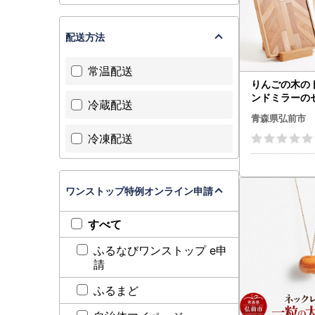
◯ワンス
当市へ申請
配送方法
不備が見ら
万が一、不
常温配送
不備内容や
りんごの木の
ンドミラーのセ
冷蔵配送
LE TREE）
青森県弘前市
かわいい 日本
冷凍配送
お盆 オブジェ
雑貨
ワンストップ特例オンライン申請
すべて
ふるなびワンストップ e申
請
ふるまど