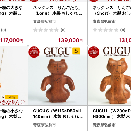
一粒の大きな
ネックレス「りんごたち」
ネックレス「りんご
g） 木製 お
（Long） 木製 おしゃれ か
（Short） 木製 お
い 日本製 ア
わいい 日本製 アップル 林
かわいい 日本製 ア
青森県弘前市
青森県弘前市
モチーフ アク
檎 モチーフ アクセサリ
林檎 モチーフ アク
(0)
(0)
(0)
117,000
139,000
131,
一粒の小さな
GUGU S（W115×D50×H
GUGU L（W230×D
g） 木製 お
140mm） 木製 おしゃれ
H300mm） 木製 おしゃれ
い 日本製 ア
かわいい インテリア 置物
かわいい インテリア
青森県弘前市
青森県弘前市
モチーフ アク
オブジェ 日本製
オブジェ 日本製