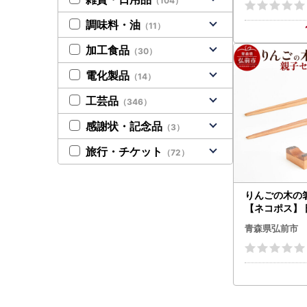
（104）
セサリ
調味料・油
（11）
加工食品
（30）
電化製品
（14）
工芸品
（346）
感謝状・記念品
（3）
旅行・チケット
（72）
りんごの木の
【ネコポス】 
ゃれ
青森県弘前市