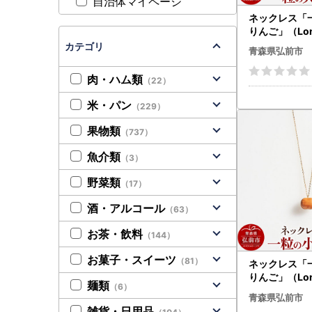
自治体マイページ
ネックレス「
りんご」（Lon
しゃれ かわい
カテゴリ
青森県弘前市
ップル 林檎 
セサリ
肉・ハム類
（22）
米・パン
（229）
果物類
（737）
魚介類
（3）
野菜類
（17）
酒・アルコール
（63）
お茶・飲料
（144）
お菓子・スイーツ
（81）
ネックレス「
りんご」（Lon
麺類
（6）
しゃれ かわい
青森県弘前市
ップル 林檎 
雑貨・日用品