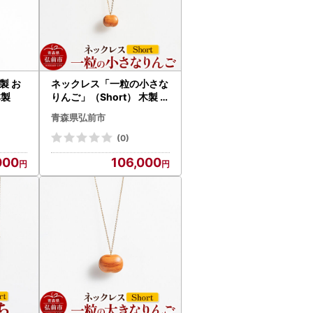
す必要書類の内容を照会し、
ネックレス「一粒の小さな
本製
りんご」（Short） 木製 お
しゃれ かわいい 日本製 ア
青森県弘前市
ップル 林檎 モチーフ アク
セサリ
(0)
000
106,000