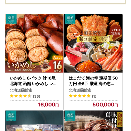
いかめし 8パック 計16尾
はこだて 海の幸 定期便 50
北海道 函館 いかめし レト
万円 全6回 厳選 海の恵み
ルト 惣菜 _HD231-007
毛がに 本まぐろ_HS001-
北海道函館市
北海道函館市
006
(35)
(1)
16,000
500,000