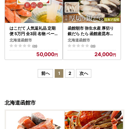
はこだて 人気返礼品 定期
函館朝市 弥生水産 厚切り
便 5万円 全3回 名物 ベー
銀だら たら 函館産昆布〆
シックコース 函館名物 い
自家製塩だれ 半身 冷凍 肉
北海道函館市
北海道函館市
かそーめん いかそうめん
厚 濃厚 食べ応え 皮まで食
(0)
(0)
いか刺し 新鮮 生ずわいが
べられる 魚 魚介 焼き魚 焼
50,000
24,000
に食べ応え 抜群 紅鮭 切り
くだけ お手軽 朝食 弁当 お
身 厚切り 皮まで 美味しい
かず 酒の肴 おつまみ 北海
月替り お取り寄せ 北海道
道 函館 送料無料 お取り寄
函館市 送料無料_HS001-
せグルメ_HD032-015
前へ
1
2
次へ
010
北海道函館市