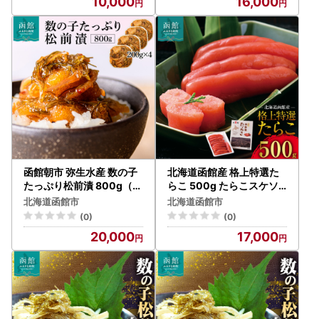
10,000
16,000
函館朝市 弥生水産 数の子
北海道函館産 格上特選た
たっぷり松前漬 800g（2
らこ 500g たらこスケソ
00g×4パック）_HD032-
ウダラ_HD196-003
北海道函館市
北海道函館市
063
(0)
(0)
20,000
17,000