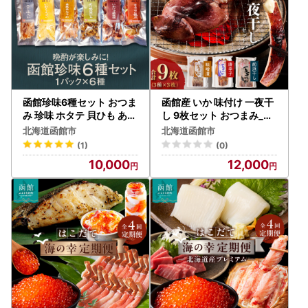
函館珍味6種セット おつま
函館産 いか 味付け 一夜干
み 珍味 ホタテ 貝ひも あた
し 9枚セット おつまみ_HD
りめ 焼きいか いかげそ_H
010-005
北海道函館市
北海道函館市
D246-001
(1)
(0)
10,000
12,000