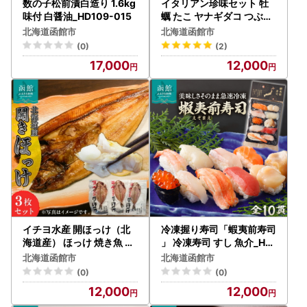
数の子松前漬白造り 1.6kg
イタリアン珍味セット 牡
味付 白醤油_HD109-015
蠣 たこ ヤナギダコ つぶ貝
オリーブオイル トマト 洋
北海道函館市
北海道函館市
風 イタリアン おつまみ お
(0)
(2)
かず 北海道産 北海道 函館
17,000
12,000
市 ふるさと納税 小分け_H
D064-006
イチヨ水産 開ほっけ（北
冷凍握り寿司「蝦夷前寿司
海道産） ほっけ 焼き魚 海
」 冷凍寿司 すし 魚介_HD
鮮 海の幸 肉厚 北海道 函館
248-001
北海道函館市
北海道函館市
市 ふるさと納税 お取り寄
(0)
(0)
せ 送料無料_HD010-015
12,000
12,000