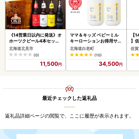
《14営業日以内に発送》オ
ママ＆キッズ ベビーミル
【1
ホーツクビール4本セット
キーローションお得用サイ
】佐
( 飲料 飲み物 お酒 ビール
ズ 380ml 2本セット CH21
2個 
北海道北見市
北海道白老町
佐賀
クラフトビール 瓶ビール
0
083
(0)
(10)
贈答 ギフト 贈り物 お中元
11,500
34,500
御中元 お歳暮 御歳暮 お祝
い プレゼント モルトビー
ル 麦芽100% 熨斗 のし )【
028-0064】
最近チェックした返礼品
返礼品詳細ページの閲覧で、ここに履歴が表示されます。