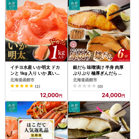
イチヨ水産 いか明太 ドカ
銀だら 味噌漬け 半身 肉厚
ンと 1kg 入り いか 真いか
ぷりぷり 極厚ぎんだら 秘
明太子 魚介 新鮮 加工食品
伝の味噌ダレ 漬け込み 香
北海道函館市
北海道函館市
つまみ おつまみ 酒の肴 ご
ばしい風味 焼き魚 魚 おか
(2)
(0)
飯のお供 お茶漬け 和え物
ず お弁当 海鮮 食品 弥生水
12,000
24,000
そのまま 海の旨さ 北海道
産 北海道 函館 お取り寄せ
函館 送料無料 お取り寄せ
お取り寄せグルメ 送料無
グルメ_HD010-003
料_HD032-016