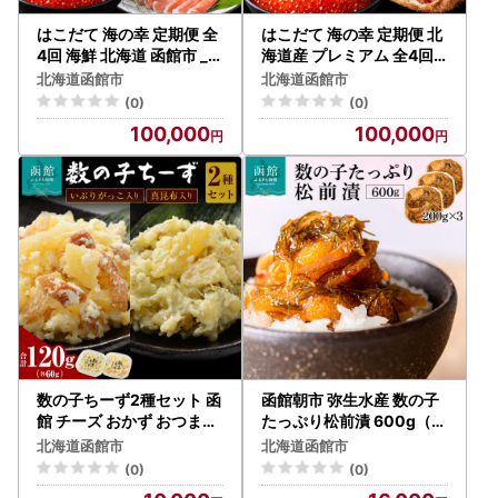
はこだて 海の幸 定期便 全
はこだて 海の幸 定期便 北
4回 海鮮 北海道 函館市 _H
海道産 プレミアム 全4回
S001-007
海鮮 函館市 _HS001-008
北海道函館市
北海道函館市
(0)
(0)
100,000
100,000
数の子ちーず2種セット 函
函館朝市 弥生水産 数の子
館 チーズ おかず おつまみ
たっぷり松前漬 600g（2
いぶりがっこ 真昆布_HD1
00g×3パック）_HD032-
北海道函館市
北海道函館市
37-004
062
(0)
(0)