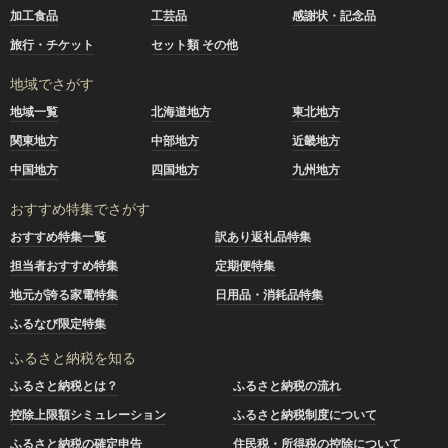
加工食品
工芸品
感謝状・記念品
旅行・チケット
セット類 その他
地域でさがす
地域一覧
北海道地方
東北地方
関東地方
中部地方
近畿地方
中国地方
四国地方
九州地方
おすすめ特集でさがす
おすすめ特集一覧
訳あり返礼品特集
担当者おすすめ特集
定期便特集
地元が誇る家電特集
日用品・消耗品特集
ふるなび限定特集
ふるさと納税を知る
ふるさと納税とは？
ふるさと納税の流れ
控除上限額シミュレーション
ふるさと納税制度について
ふるさと納税の確定申告
住民税・所得税の控除について