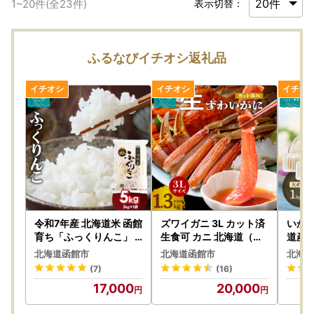
1
~
20
件(全
23
件)
表示切替：
ふるなびイチオシ返礼品
令和7年産 北海道米 函館
ズワイガニ 3L カット済
いかそ
育ち「ふっくりんこ」 5
生食可 カニ 北海道（内
道産 
kg （5kg×1袋） 2025
容量1kg／総重量1.3kg
227-
北海道函館市
北海道函館市
北海道
年度産 お米 _HD037-0
）_HD065-008
(7)
(16)
01
17,000
20,000