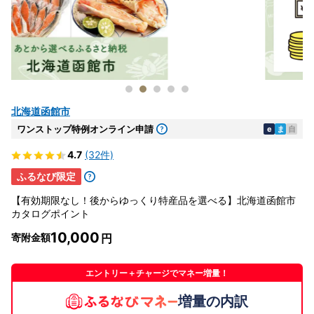
北海道函館市
ワンストップ特例オンライン申請
e
ま
自
4.7
(32件)
ふるなび限定
【有効期限なし！後からゆっくり特産品を選べる】北海道函館市
カタログポイント
10,000
寄附金額
エントリー＋チャージでマネー増量！
増量の内訳