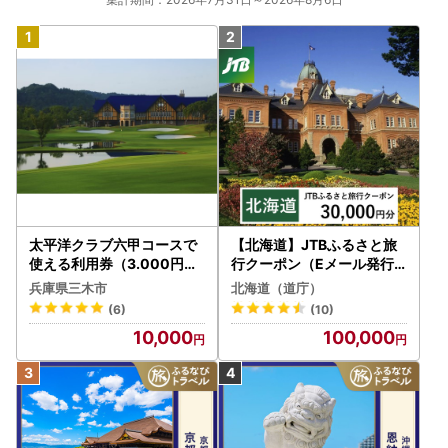
太平洋クラブ六甲コースで
【北海道】JTBふるさと旅
使える利用券（3.000円分
行クーポン（Eメール発行
）
）30,000円分 旅行 トラベ
兵庫県三木市
北海道（道庁）
ル 宿泊 人気 おすすめ JTB
(6)
(10)
W030T
10,000
100,000