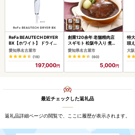
ReFa BEAUTECH DRYER
創業120余年 老舗精肉店
特大
BX【ホワイト】 ドライヤ
スギモト 松阪牛入り 煮込
頭え
ー 美容 家電 ドライヤー リ
み ハンバーグ 110g×4枚
愛知県名古屋市
愛知県名古屋市
大阪
ファ
惣菜 お取り寄せ グルメ ハ
(19)
(60)
ンバーグ 冷凍
197,000
5,000
最近チェックした返礼品
返礼品詳細ページの閲覧で、ここに履歴が表示されます。