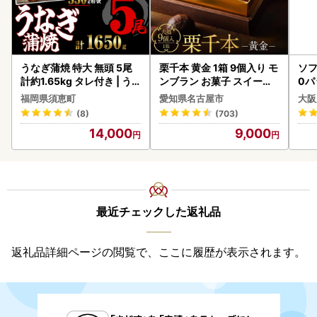
うなぎ蒲焼 特大 無頭 5尾
栗千本 黄金 1箱 9個入り モ
ソフ
計約1.65kg タレ付き | う
ンブラン お菓子 スイーツ
0パ
なぎ蒲焼
デザート モンブラン 人気
福岡県須恵町
愛知県名古屋市
大阪
(8)
(703)
14,000
9,000
最近チェックした返礼品
返礼品詳細ページの閲覧で、ここに履歴が表示されます。