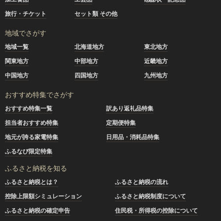
旅行・チケット
セット類 その他
地域でさがす
地域一覧
北海道地方
東北地方
関東地方
中部地方
近畿地方
中国地方
四国地方
九州地方
おすすめ特集でさがす
おすすめ特集一覧
訳あり返礼品特集
担当者おすすめ特集
定期便特集
地元が誇る家電特集
日用品・消耗品特集
ふるなび限定特集
ふるさと納税を知る
ふるさと納税とは？
ふるさと納税の流れ
控除上限額シミュレーション
ふるさと納税制度について
ふるさと納税の確定申告
住民税・所得税の控除について