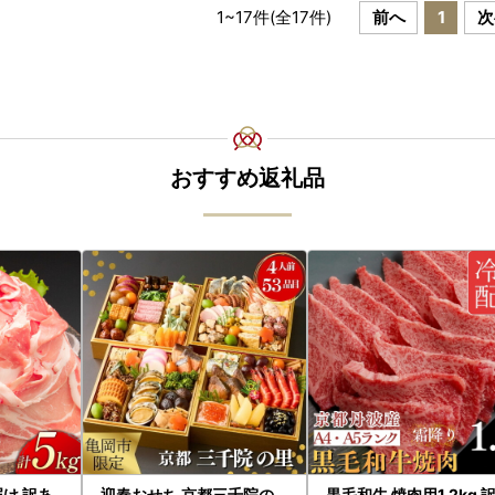
1
~
17
件(全
17
件)
前へ
1
次
おすすめ返礼品
届け 訳あ
迎春おせち 京都三千院の
黒毛和牛 焼肉用1.2kg 