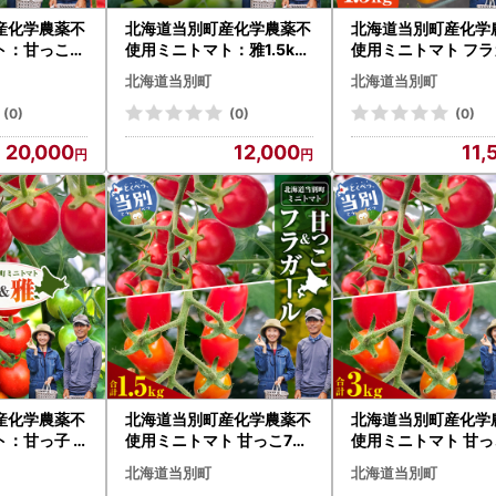
産化学農薬不
北海道当別町産化学農薬不
北海道当別町産化学
ト：甘っこ3
使用ミニトマト：雅1.5kg
使用ミニトマト フラ
トマト 野菜 大
北海道産 トマト プレミア
ル1.5kg | 北海道産
北海道当別町
北海道当別町
当別町
ム 野菜 大容量 北海道 当別
野菜 大容量 北海道 
町
(0)
(0)
(0)
20,000
12,000
11,
産化学農薬不
北海道当別町産化学農薬不
北海道当別町産化学
：甘っ子 1.
使用ミニトマト 甘っこ750
使用ミニトマト 甘っこ
g 計3kg 北海道
g＋フラガール750g | 北海
g＋フラガール1.5kg 
北海道当別町
北海道当別町
 大容量 北海
道産 トマト 野菜 大容量 北
道産 トマト 野菜 大