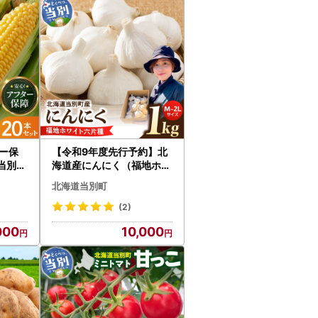
ー保
【令和9年度先行予約】北
 当別町
海道産にんにく（福地ホワ
イト六片種）1kg にんにく
北海道当別町
(2)
000
10,000