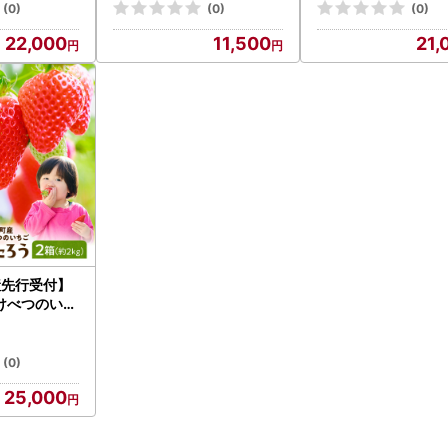
海道 当別町
海道 当別町
(0)
(0)
(0)
22,000
11,500
21,
産先行受付】
けべつのいち
う）8パック
北海道産 希少
北海道産 北海
(0)
25,000