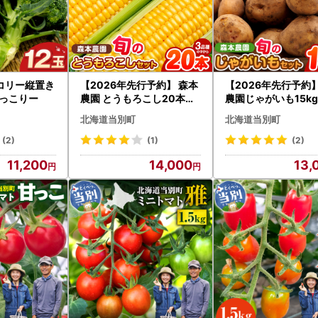
コリー縦置き
【2026年先行予約】 森本
【2026年先行予約
ろっこりー
農園 とうもろこし20本セ
農園じゃがいも15k
ット
ト | じゃがいも ジ
北海道当別町
北海道当別町
男爵じゃがいも キタ
リ とうや メークイン
(2)
(1)
(2)
がいも
11,200
14,000
13,