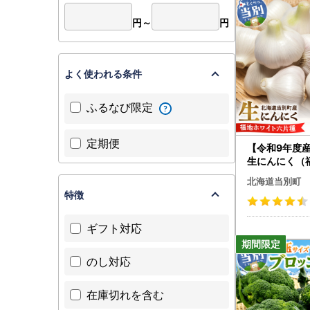
円～
円
よく使われる条件
ふるなび限定
定期便
【令和9年度
生にんにく（
六片種）1kg
北海道当別町
特徴
ギフト対応
のし対応
在庫切れを含む