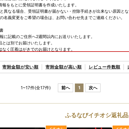
情報をもとに受領証明書を作成いたします。
異なる場合、受領証明書が届かない・控除手続きが出来ない原因とな
の名義変更をご希望の場合は、お問い合わせ先までご連絡ください。
書
報に記載のご住所へ2週間以内にお送りいたします。
品とは別でお届けいたします。
はなく圧着はがきでのお届けとなります。
ップ特例申請書
寄附金額が
安い順
寄附金額が
高い順
レビュー件数順
情報に記載のご住所へ2週間以内にお送りいたします。
必要項目を記載の上、ご返送またはオンラインでの申請をお願いいたし
別町は「ふるまど」対応自治体です。
品とは別でお届けいたします。
1
~
17
件(全
17
件)
前へ
1
次へ
ふるなびイチオシ返礼品