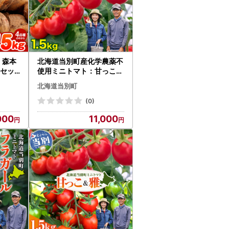
】森本
北海道当別町産化学農薬不
gセッ
使用ミニトマト：甘っこ1.
ャガイモ
5kg 北海道産 トマト 野菜
北海道当別町
アカ
大容量 北海道 当別町
 じゃ
(0)
000
11,000