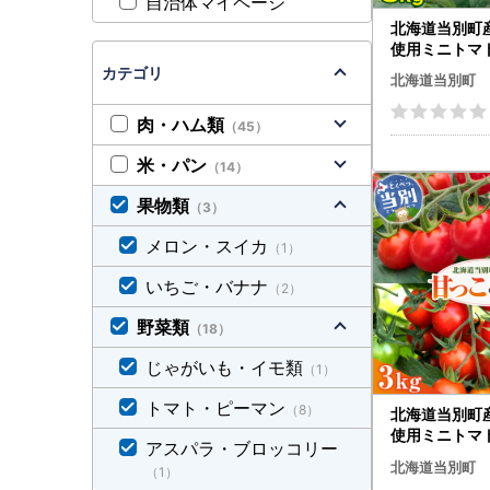
自治体マイページ
北海道当別町
使用ミニトマ
kg 北海道産 
カテゴリ
北海道当別町
容量 北海道 
肉・ハム類
（45）
米・パン
（14）
果物類
（3）
メロン・スイカ
（1）
いちご・バナナ
（2）
野菜類
（18）
じゃがいも・イモ類
（1）
トマト・ピーマン
（8）
北海道当別町
使用ミニトマト
アスパラ・ブロッコリー
5kg 雅 1.5k
北海道当別町
（1）
産 トマト 野菜