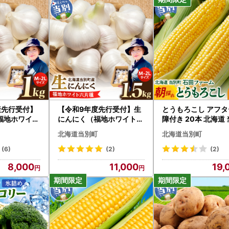
産先行受付】
【令和9年度先行受付】生
とうもろこし アフタ
福地ホワイト
にんにく（福地ホワイト六
障付き 20本 北海道
 にんにく
片種）1.5kg（15個～25個
とうもろこし
北海道当別町
北海道当別町
程度）
(6)
(2)
(2)
8,000
11,000
19,