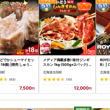
どでかシューマイセッ
メディア掲載多数! 味付ジンギ
ROY
g×18個) |焼売 しゅうま
スカン 1kg (500g×2パック) |
B）|
ジンギスカン
別町
北海道当別町
北海道
(63)
(10)
7,500
12,000