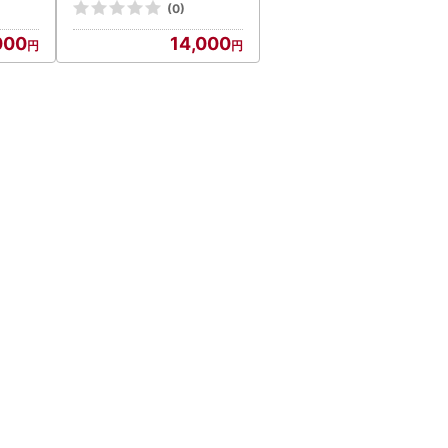
つのいちご 道産子イチゴ
(0)
000
14,000