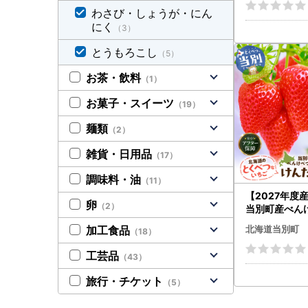
道 当別町
わさび・しょうが・にん
にく
（3）
とうもろこし
（5）
お茶・飲料
（1）
お菓子・スイーツ
（19）
麺類
（2）
雑貨・日用品
（17）
調味料・油
（11）
【2027年度
卵
（2）
当別町産べん
ご（けんたろ
北海道当別町
加工食品
（18）
｜イチゴ 苺 
品種 朝どれ 
工芸品
（43）
道 当別町
旅行・チケット
（5）