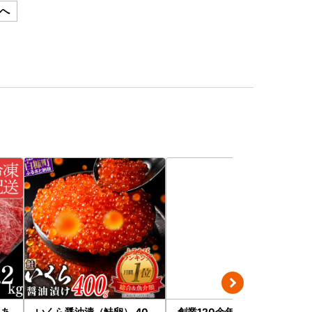
へ
訳あ
いくら醤油漬（鮭卵） 40
創業120余年 老舗精肉店