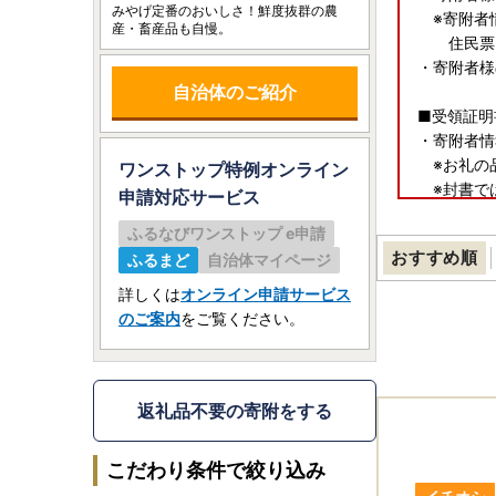
みやげ定番のおいしさ！鮮度抜群の農
※寄附者
産・畜産品も自慢。
住民票と
・寄附者様
自治体のご紹介
■受領証明
・寄附者情
※お礼の
ワンストップ特例オンライン
※封書で
申請
対応サービス
ふるなびワンストップ e申請
■ワンスト
おすすめ順
ふるまど
自治体マイページ
・寄附者様
・申請書に
詳しくは
オンライン申請サービス
・北海道当
のご案内
をご覧ください。
※お礼の
返礼品不要の寄附をする
こだわり条件で絞り込み