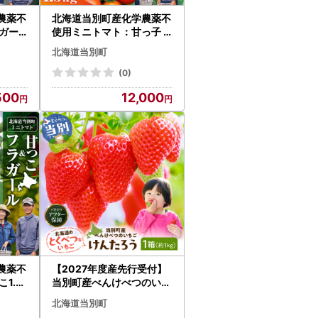
農薬不
北海道当別町産化学農薬不
ガー
使用ミニトマト：甘っ子 7
 トマト
50g 雅 750g 計1.5kg 北海
北海道当別町
当別町
道産 トマト 野菜 大容量 北
海道 当別町
(0)
500
12,000
農薬不
【2027年度産先行受付】
1.5k
当別町産べんけべつのいち
| 北海
ご（けんたろう）4パック
北海道当別町
容量 北
｜イチゴ いちご べんけべ