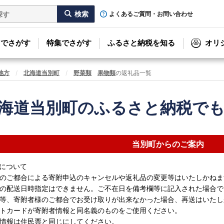
よくあるご質問・お問い合わせ
リでさがす
特集でさがす
ふるさと納税を知る
オリ
地方
北海道当別町
野菜類
果物類
の返礼品一覧
海道当別町のふるさと納税で
当別町からのご案内
について
のご都合による寄附申込のキャンセルや返礼品の変更等はいたしかねま
の配送日時指定はできません。ご不在日を備考欄等に記入された場合で
等、寄附者様のご都合でお受け取りが出来なかった場合、再送はいたし
トカードが寄附者情報と同名義のものをご使用ください。
情報は住民票と同じにしてください。