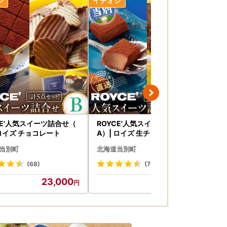
CE'人気スイーツ詰合せ（
ROYCE'人気スイーツ詰合せ（
浅
 ロイズ チョコレート
A）| ロイズ 生チョコ チョコレ
ト合
ート
豚
当別町
北海道当別町
北
北海
(68)
(720)
23,000
18,500