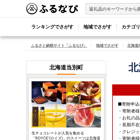
ランキングでさがす
地域でさがす
カテゴ
ふるさと納税サイト「ふるなび」
地域でさがす
北海道
北
北海道当別町
■寄附申込
・寄附者様
・お礼の品
・長期不在
・クレジッ
生チョコレートが人気を集める
「ROYCE'(ロイズ)」のスイーツは北海道
・寄附者様