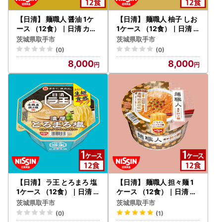
【日清】 麺職人 醤油 1ケ
【日清】 麺職人 柚子 しお
ース （12食）｜日清 カッ
1ケース （12食）｜日清
プ麺 インスタント 保存 茨
カップ麺 インスタント 保
茨城県取手市
茨城県取手市
城県 取手市（AD015）
存 茨城県 取手市（AD017
(0)
(0)
）
8,000
8,000
【日清】 ラ王 とろまろ 塩
【日清】 麺職人 担々麺 1
1ケース （12食）｜日清
ケース （12食）｜日清 カ
カップ麺 インスタント 保
ップ麺 インスタント 保存
茨城県取手市
茨城県取手市
存 茨城県 取手市（AD012
茨城県 取手市（AD018）
(0)
(1)
）