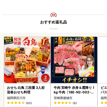
おすすめ返礼品
おせち 白鳥 三段重 3人前
牛肉 宮崎牛 赤身＆霜降り 1
ピエ
迎春おせち料理
kg 牛肉〔18E-N2-002-1
パス
kg-S4A6-CF〕
福岡県田川市
宮崎県都城市
福岡
(65)
(8)