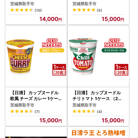
｜日清 インスタント 保存
日清 インスタント 保存 ラ
茨城県取手市
茨城県取手市
ラーメン 茨城県 取手市（
ーメン 茨城県 取手市（AD
(10)
(5)
AD003）
005）
14,000
15,000
【日清】 カップヌードル
【日清】 カップヌードル
欧風 チーズ カレー 1ケー
チリトマト 1ケース （20
ス （20食）｜日清 インス
食）｜日清 インスタント
茨城県取手市
茨城県取手市
タント 保存 ラーメン 茨城
保存 ラーメン 茨城県 取手
(7)
(4)
県 取手市（AD006）
市（AD004）
15,000
15,000