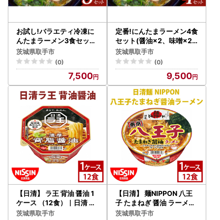
お試し!バラエティ冷凍に
定番!にんたまラーメン4食
んたまラーメン3食セット
セット(醤油×2、味噌×2)
(醤油、味噌、塩×1)（AK
（AK002）
茨城県取手市
茨城県取手市
001-1）
(0)
(0)
7,500
9,500
【日清】 ラ王 背油 醤油 1
【日清】 麺NIPPON 八王
ケース （12食）｜日清 カ
子 たまねぎ 醤油 ラーメン
ップ麺 インスタント 保存
1ケース （12食）｜日清
茨城県取手市
茨城県取手市