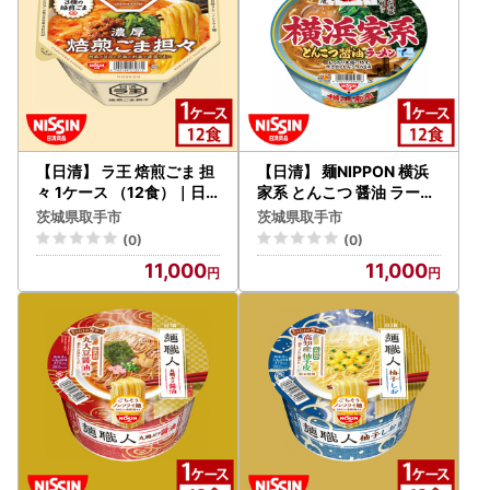
【日清】 ラ王 焙煎ごま 担
【日清】 麺NIPPON 横浜
々 1ケース （12食）｜日
家系 とんこつ 醤油 ラーメ
清 カップ麺 インスタント
ン 1ケース （12食）｜日
茨城県取手市
茨城県取手市
保存 茨城県 取手市（AD0
清 カップ麺 インスタント
(0)
(0)
13）
保存 茨城県 取手市（AD0
11,000
11,000
11）