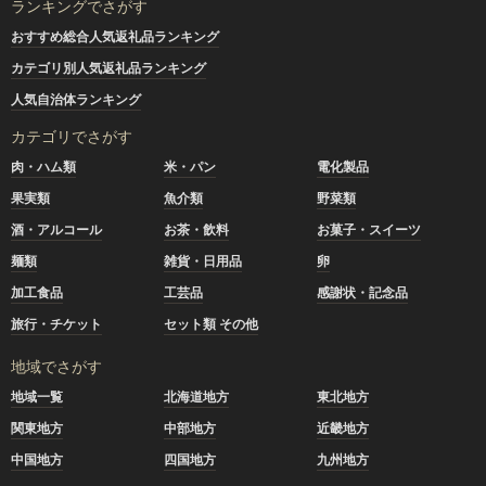
ランキングでさがす
おすすめ総合人気返礼品ランキング
カテゴリ別人気返礼品ランキング
人気自治体ランキング
カテゴリでさがす
肉・ハム類
米・パン
電化製品
果実類
魚介類
野菜類
酒・アルコール
お茶・飲料
お菓子・スイーツ
麺類
雑貨・日用品
卵
加工食品
工芸品
感謝状・記念品
旅行・チケット
セット類 その他
地域でさがす
地域一覧
北海道地方
東北地方
関東地方
中部地方
近畿地方
中国地方
四国地方
九州地方