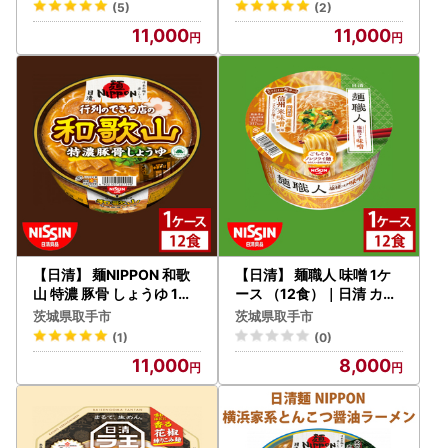
茨城県 取手市（AD008）
カップ麺 インスタント 保
(5)
(2)
存 茨城県 取手市（AD010
11,000
11,000
）
【日清】 麺NIPPON 和歌
【日清】 麺職人 味噌 1ケ
山 特濃 豚骨 しょうゆ 1ケ
ース （12食）｜日清 カッ
ース （12食）｜日清 カッ
プ麺 インスタント 保存 茨
茨城県取手市
茨城県取手市
プ麺 インスタント 保存 茨
城県 取手市（AD016）
(1)
(0)
城県 取手市（AD014）
11,000
8,000