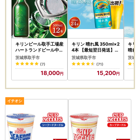
キリンビール取手工場産
キリン 晴れ風 350ml×2
キリ
ハートランドビール中瓶
4本 【最短翌日発送】｜
晴れ風
12本セット|KIRIN 麒麟
キリンビール スピード
KIRI
茨城県取手市
茨城県取手市
茨城県
ビール ハートランドビ
茨城県 取手市（ZA017-
風 茨
(7)
(71)
ール オールモルトビー
2）
39-1
18,000
15,200
ル 茨城県 取手市（AB0
08-1）