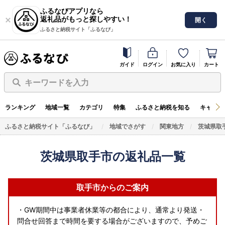
ふるなびアプリなら
返礼品がもっと探しやすい！
開く
ふるさと納税サイト「ふるなび」
ガイド
ログイン
お気に入り
カート
キーワードを入力
ランキング
地域一覧
カテゴリ
特集
ふるさと納税を知る
キャンペ
ふるさと納税サイト「ふるなび」
地域でさがす
関東地方
茨城県取
茨城県取手市の返礼品一覧
取手市からのご案内
・GW期間中は事業者休業等の都合により、通常より発送・
問合せ回答まで時間を要する場合がございますので、予めご