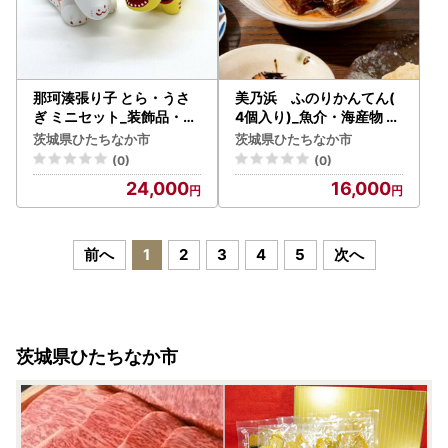
那珂湊張り子 とら・うさ
美乃浜 ふのりかんてん(
ぎ ミニセット_装飾品・工
4個入り)_魚介・海産物 海
芸品 _【1460811】
苔・海藻 _【配送不可地域
茨城県ひたちなか市
茨城県ひたちなか市
：離島】【1496705】
(0)
(0)
24,000
16,000
前へ
1
2
3
4
5
次へ
茨城県ひたちなか市