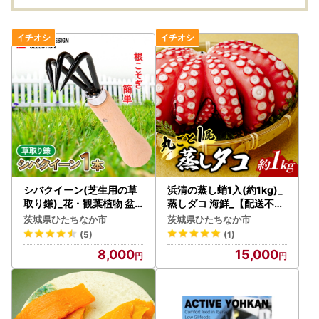
シバクイーン(芝生用の草
浜清の蒸し蛸1入(約1kg)_
取り鎌)_花・観葉植物 盆
蒸しダコ 海鮮_【配送不可
栽 _【1207770】
地域：離島】【1207910
茨城県ひたちなか市
茨城県ひたちなか市
】
(5)
(1)
8,000
15,000