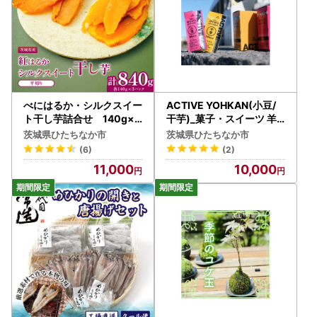
べにはるか・シルクスイー
ACTIVE YOHKAN(小豆/
ト干し芋詰合せ 140g×6
干芋)_菓子・スイーツ 羊
袋_ほしいも 茨城産 さつ
羹 ようかん ヨウカン_【1
茨城県ひたちなか市
茨城県ひたちなか市
まいも おいしい 食べ比べ_
403779】
(6)
(2)
【1421176】
11,000
10,000