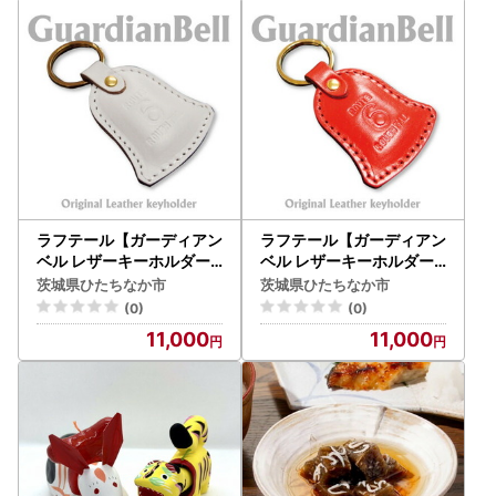
ラフテール【ガーディアン
ラフテール【ガーディアン
ベル レザーキーホルダー
ベル レザーキーホルダー
】ホワイト_雑貨 _【1482
】オレンジ_雑貨 _【1482
茨城県ひたちなか市
茨城県ひたちなか市
955】
961】
(0)
(0)
11,000
11,000