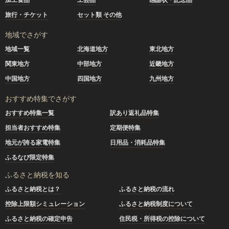
旅行・チケット
セット類 その他
地域でさがす
地域一覧
北海道地方
東北地方
関東地方
中部地方
近畿地方
中国地方
四国地方
九州地方
おすすめ特集でさがす
おすすめ特集一覧
訳あり返礼品特集
担当者おすすめ特集
定期便特集
地元が誇る家電特集
日用品・消耗品特集
ふるなび限定特集
ふるさと納税を知る
ふるさと納税とは？
ふるさと納税の流れ
控除上限額シミュレーション
ふるさと納税制度について
ふるさと納税の確定申告
住民税・所得税の控除について