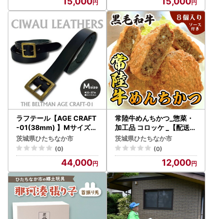
15,000
15,000
ラフテール【AGE CRAFT
常陸牛めんちかつ_惣菜・
-01(38mm) 】Mサイズ
加工品 コロッケ _【配送不
BELT-AC01-BK-BR-M【
可地域：離島】【123720
茨城県ひたちなか市
茨城県ひたちなか市
1639655】
2】
(0)
(0)
44,000
12,000