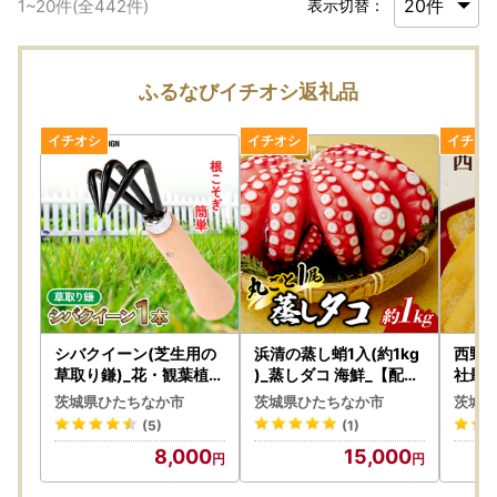
1
~
20
件(全
442
件)
表示切替：
ふるなびイチオシ返礼品
シバクイーン(芝生用の
浜清の蒸し蛸1入(約1kg
西野さ
草取り鎌)_花・観葉植物
)_蒸しダコ 海鮮_【配送
社最
盆栽 _【1207770】
不可地域：離島】【120
」平干
茨城県ひたちなか市
茨城県ひたちなか市
茨城県
7910】
5袋)
(5)
(1)
分け
8,000
15,000
さつま
1207