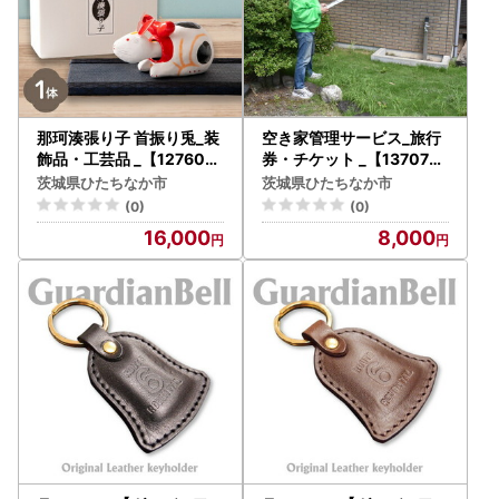
那珂湊張り子 首振り兎_装
空き家管理サービス_旅行
飾品・工芸品 _【127604
券・チケット _【1370733
4】
】
茨城県ひたちなか市
茨城県ひたちなか市
(0)
(0)
16,000
8,000