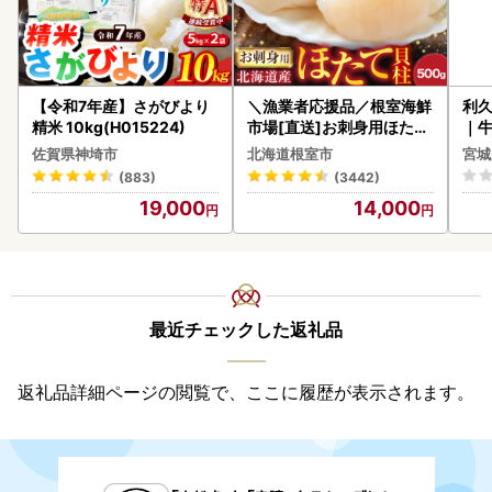
【令和7年産】さがびより
＼漁業者応援品／根室海鮮
利久
精米 10kg(H015224)
市場[直送]お刺身用ほたて
｜
貝柱500g A-28002
佐賀県神埼市
北海道根室市
宮城
(883)
(3442)
19,000
14,000
最近チェックした返礼品
返礼品詳細ページの閲覧で、ここに履歴が表示されます。