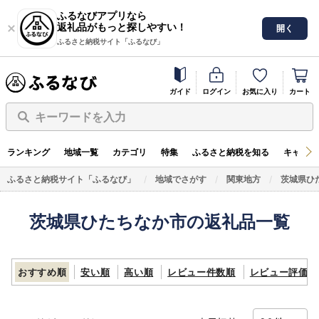
ふるなびアプリなら
返礼品がもっと探しやすい！
開く
ふるさと納税サイト「ふるなび」
ガイド
ログイン
お気に入り
カート
キーワードを入力
ランキング
地域一覧
カテゴリ
特集
ふるさと納税を知る
キャンペ
ふるさと納税サイト「ふるなび」
地域でさがす
関東地方
茨城県ひ
茨城県ひたちなか市の返礼品一覧
おすすめ順
安い順
高い順
レビュー件数順
レビュー評価順