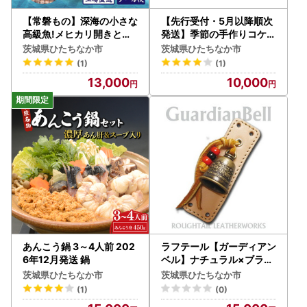
【常磐もの】深海の小さな
【先行受付・5月以降順次
高級魚!メヒカリ開きと唐
発送】季節の手作りコケ玉
揚げセット_魚介・海産物
インテリアやプレゼント
茨城県ひたちなか市
茨城県ひたちなか市
_【配送不可地域：離島】
にもピッタリ_花・観葉植
(1)
(1)
【1355546】
物 盆栽 _【1617467】
13,000
10,000
あんこう鍋 3～4人前 202
ラフテール【ガーディアン
6年12月発送 鍋
ベル】ナチュラル×ブラス
AC-GB-01-BR-NA【16
茨城県ひたちなか市
茨城県ひたちなか市
30698】
(1)
(0)