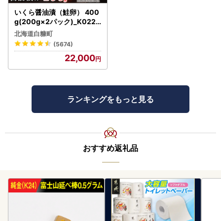
いくら醤油漬（鮭卵） 400
g(200g×2パック)_K022-
1676
北海道白糠町
(5674)
22,000
ランキングをもっと見る
おすすめ返礼品