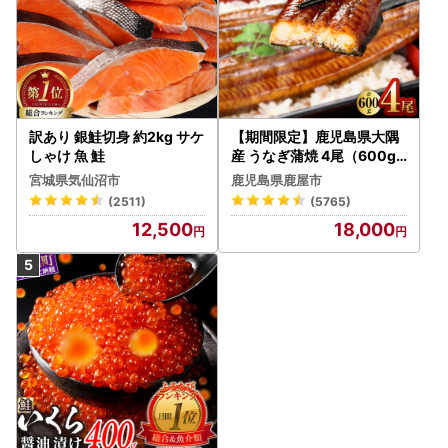
訳あり 銀鮭切身 約2kg サケ
【期間限定】鹿児島県大隅
しゃけ 魚 鮭
産 うなぎ蒲焼 4尾（600g
） KN007-004-04-cp18
宮城県気仙沼市
鹿児島県鹿屋市
うなぎ 鰻 魚 惣菜 総菜
(2511)
(5765)
12,500
18,000