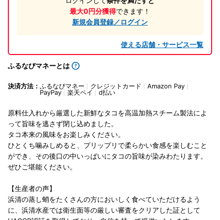
ログインして
条件を満たすと
最大0円分獲得
できます！
新規会員登録／ログイン
使える店舗・サービス一覧
ふるなびマネーとは
決済方法：
ふるなびマネー
クレジットカード
Amazon Pay
PayPay
楽天ペイ
d払い
原料仕入れから厳選した新鮮なタコを高温加熱スチーム製法によ
って旨味を逃さず閉じ込めました。
タコ本来の風味をお楽しみください。
ひとくち噛みしめると、プリップリで柔らかい食感を楽しむこと
ができ、その後口の中いっぱいにタコの旨味が染みわたります。
ぜひご堪能ください。
【生産者の声】
浜清の蒸し蛸をたくさんの方においしく食べていただけるよう
に、浜清水産では衛生面等の厳しい審査をクリアした証として