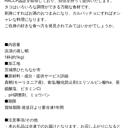
HACCP認証を取得しており、自信を持って提供いたします。
タコはいろいろな調理ができる万能な食材です。
刺身にすればお酒のおつまみになり、カルパッチョにすればオシ
ャレな料理になります。
ご自身の好きな食べ方を発見されてみてはいかがでしょうか。
■内容量
浜清の蒸し蛸
1杯(約1kg)
■加工地
茨城県ひたちなか市
■原材料・成分・提供サービス詳細
真蛸(モーリタニア産)、食塩/酸化防止剤(エリソルビン酸Na、亜
硫酸塩、ビタミンC)
、pH調整剤、ミョウバン
■期限
賞味期限:発送日より要冷凍1年間
■注意事項/その他
・本お礼品は冷凍でのお届けとなります。お召し上がりになると