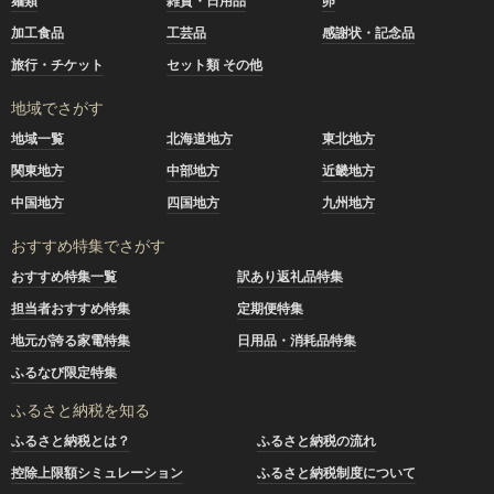
麺類
雑貨・日用品
卵
加工食品
工芸品
感謝状・記念品
旅行・チケット
セット類 その他
地域でさがす
地域一覧
北海道地方
東北地方
関東地方
中部地方
近畿地方
中国地方
四国地方
九州地方
おすすめ特集でさがす
おすすめ特集一覧
訳あり返礼品特集
担当者おすすめ特集
定期便特集
地元が誇る家電特集
日用品・消耗品特集
ふるなび限定特集
ふるさと納税を知る
ふるさと納税とは？
ふるさと納税の流れ
控除上限額シミュレーション
ふるさと納税制度について