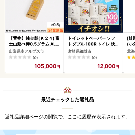
【置物】純金製(Ｋ２４) 富
トイレットペーパー ソフ
[鮭
士山延べ棒0.5グラム ALP
トダブル 100R トイレ 快
(小
BK181
速〔12-I5-TP100-R〕
5
山梨県南アルプス市
宮崎県都城市
北海
(0)
(0)
105,000
12,000
最近チェックした返礼品
返礼品詳細ページの閲覧で、ここに履歴が表示されます。