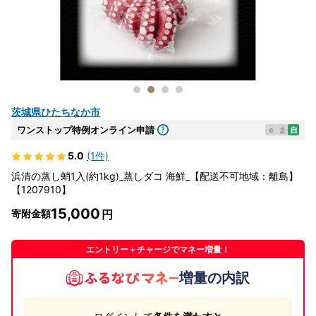
茨城県ひたちなか市
ワンストップ特例オンライン申請
e
ま
自
5.0
(1件)
浜清の蒸し蛸1入(約1kg)_蒸しダコ 海鮮_【配送不可地域：離島】
【1207910】
15,000
寄附金額
エントリー＋チャージでマネー増量！
増量の内訳