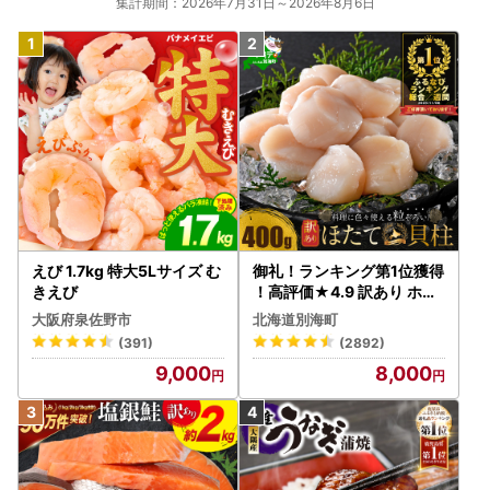
集計期間：2026年7月31日～2026年8月6日
えび 1.7kg 特大5Lサイズ む
御礼！ランキング第1位獲得
きえび
！高評価★4.9 訳あり ホタ
テ 400g（ほたて 帆立 貝柱
大阪府泉佐野市
北海道別海町
冷凍 ）
(391)
(2892)
9,000
8,000