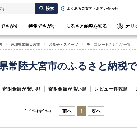
よくあるご質問・お問い合わせ
リでさがす
特集でさがす
ふるさと納税を知る
オリ
方
茨城県常陸大宮市
お菓子・スイーツ
チョコレート
の返礼品一覧
県常陸大宮市のふるさと納税
寄附金額が
安い順
寄附金額が
高い順
レビュー件数順
1
~
1
件(全
1
件)
前へ
1
次へ