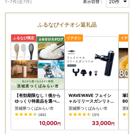
1
~
7
件(全
7
件)
表示切替：
ふるなびイチオシ返礼品
【有効期限なし！後から
WAVEWAVE フェイシ
塚田商
ゆっくり特産品を選べる
ャルリリースガンリトル
800
】茨城県つくばみらい市
ブラック
か
茨城県つくばみらい市
茨城県つくばみらい市
茨城県
カタログポイント
(45)
(31)
10,000
33,000