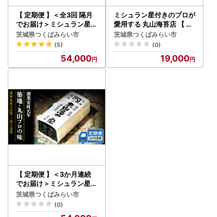
【 定期便 】＜全3回 隔月
ミシュラン星付きのプロが
でお届け＞ミシュラン星付
愛用する 丸山海苔店 【 は
きのプロが愛用する 丸山
しり草子 （ 半切 5枚 × 12
茨城県つくばみらい市
茨城県つくばみらい市
海苔店 【 すしのり （寿司
袋 箱入 ）】
(5)
(0)
屋専用缶入）】
54,000
19,000
【 定期便 】＜3か月連続
でお届け＞ミシュラン星付
きのプロが愛用する 丸山
茨城県つくばみらい市
海苔店 【 すしのり （寿司
(0)
屋専用缶入）】