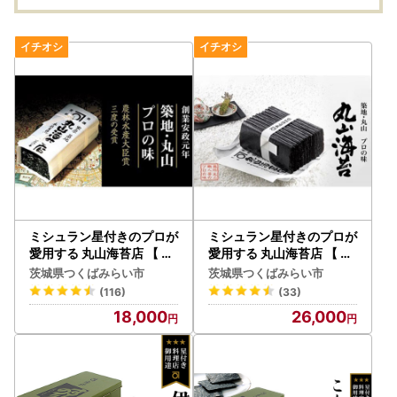
ミシュラン星付きのプロが
ミシュラン星付きのプロが
愛用する 丸山海苔店 【 す
愛用する 丸山海苔店 【 す
しのり （寿司屋専用缶入
しのり オレンジ（10帖箱
茨城県つくばみらい市
茨城県つくばみらい市
）】
入）】
(116)
(33)
18,000
26,000