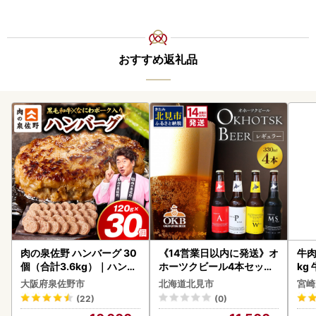
おすすめ返礼品
肉の泉佐野 ハンバーグ 30
《14営業日以内に発送》オ
牛肉 宮崎牛 赤身＆霜降り
個（合計3.6kg）｜ハンバ
ホーツクビール4本セット
kg
ーグ 訳あり 黒毛和牛×なに
( 飲料 飲み物 お酒 ビール
kg
大阪府泉佐野市
北海道北見市
宮崎
わポーク
クラフトビール 瓶ビール
(22)
(0)
贈答 ギフト 贈り物 お中元