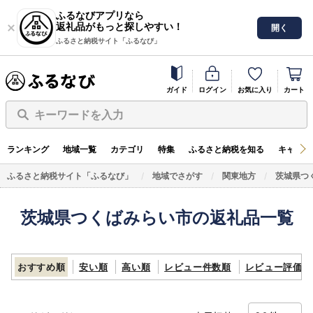
ふるなびアプリなら
返礼品がもっと探しやすい！
開く
ふるさと納税サイト「ふるなび」
ガイド
ログイン
お気に入り
カート
キーワードを入力
ランキング
地域一覧
カテゴリ
特集
ふるさと納税を知る
キャンペ
ふるさと納税サイト「ふるなび」
地域でさがす
関東地方
茨城県つ
茨城県つくばみらい市の返礼品一覧
おすすめ順
安い順
高い順
レビュー件数順
レビュー評価順