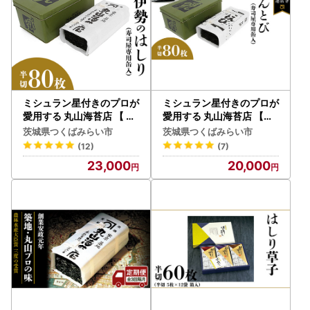
ミシュラン星付きのプロが
ミシュラン星付きのプロが
愛用する 丸山海苔店 【 伊
愛用する 丸山海苔店 【こ
勢のはしり （ 半切 80枚
んとび（半切80枚 寿司屋
茨城県つくばみらい市
茨城県つくばみらい市
寿司屋専用缶入 ）】
専用缶入）】
(12)
(7)
23,000
20,000