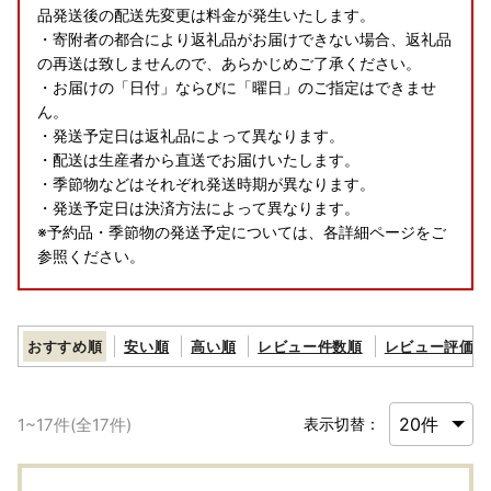
品発送後の配送先変更は料金が発生いたします。
・寄附者の都合により返礼品がお届けできない場合、返礼品
の再送は致しませんので、あらかじめご了承ください。
・お届けの「日付」ならびに「曜日」のご指定はできませ
ん。
・発送予定日は返礼品によって異なります。
・配送は生産者から直送でお届けいたします。
・季節物などはそれぞれ発送時期が異なります。
・発送予定日は決済方法によって異なります。
※予約品・季節物の発送予定については、各詳細ページをご
参照ください。
●寄附金受領証明書について
・寄附金受領証明書は、「お礼の品とは別に郵送」いたしま
おすすめ順
安い順
高い順
レビュー件数順
レビュー評価順
す。
・住民票住所が返礼品の送付先と異なる場合は必ず備考欄に
住民票住所をご記入ください。
1
~
17
件(全
17
件)
表示切替：
・入金確認後、注文内容確認画面の【注文者情報】に記載の
住所に「1ヶ月～1ヶ月半後に郵送」いたします。
※年末年始を除く