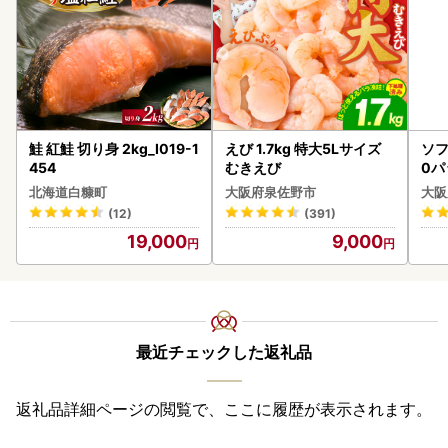
鮭 紅鮭 切り身 2kg_I019-1
えび 1.7kg 特大5Lサイズ
ソフ
454
むきえび
0パ
北海道白糠町
大阪府泉佐野市
大阪
(12)
(391)
19,000
9,000
最近チェックした返礼品
返礼品詳細ページの閲覧で、ここに履歴が表示されます。