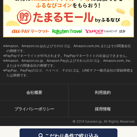
Amazon、Amazon.co.jpおよびそのロゴは、Amazon.com,Inc.またはその関連会社
の商標です。
PayPayマネーライトが付与されます。PayPayマネーライトの出金はできません。
Amazon、Amazon.co.jp、Amazon Payおよびそれらのロゴは、Amazon.com, Inc.
またはその関連会社の商標です。
PayPay、PayPayのロゴ、ペイペイ、Ｐのロゴは、LINEヤフー株式会社の登録商標ま
たは商標です。
会社概要
利用規約
プライバシーポリシー
採用情報
© 2014 furunavi.jp, All Rights Reserved.
こだわり条件で絞り込み