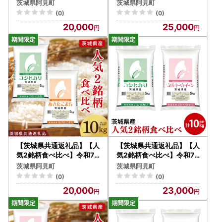
10kg（5kg×2袋）【お米
イーン10kg（5kg×2袋）
【ワンストップ特例申請書 提出先】
茨城県阿見町
茨城県阿見町
米 ごはん 茨城県】（03-6
【お米 米 ごはん 茨城県】
〒300-0392
(0)
(0)
2-1）
（03-64-1）
茨城県稲敷郡阿見町中央一丁目1番1号
20,000
25,000
阿見町役場 産業建設部 商工観光課 宛
------
寄附者様のご都合により、返礼品をお受け取りできなかった
場合、再発送はいたしかねます。
長期不在等、お受取りができない期間がある場合は、お申込
み時に備考欄へご記入いただくか、ふるさと納税担当窓口ま
で必ずご連絡ください。
【茨城県共通返礼品】【人
【茨城県共通返礼品】【人
気2銘柄食べ比べ】令和7
気2銘柄食べ比べ】令和7
年産 茨城県産 コシヒカリ
年産 茨城県産 コシヒカリ
茨城県阿見町
茨城県阿見町
・あきたこまち 5kg×各
・ミルキークイーン 5kg
(0)
(0)
1袋（計10kg）【お米 米
×各1袋（計10kg）【お米
20,000
23,000
ごはん 茨城県】（03-65-
米 ごはん 茨城県】（03-6
1）
6-1）