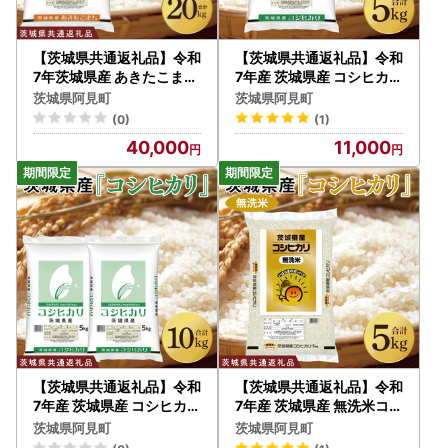
【茨城県共通返礼品】令和
【茨城県共通返礼品】令和
7年茨城県産 あきたこまち
7年産 茨城県産 コシヒカリ
20kg（5kg×4袋）【お米
5kg【お米 米 こしひかり
茨城県阿見町
茨城県阿見町
米 白米 ごはん ご飯 茨城県
ごはん 茨城県】（03-48-
(0)
(1)
】（03-72）
1）
40,000
11,000
【茨城県共通返礼品】令和
【茨城県共通返礼品】令和
7年産 茨城県産 コシヒカリ
7年産 茨城県産 無洗米コシ
10kg（5kg×2袋）【お米
ヒカリ5kg【お米 米 こし
茨城県阿見町
茨城県阿見町
米 こしひかり ごはん 茨城
ひかり ごはん 茨城県】（