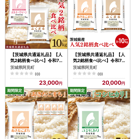
【茨城県共通返礼品】【人
【茨城県共通返礼品】【人
気2銘柄食べ比べ】令和7
気2銘柄食べ比べ】令和7
年産 茨城県産 ミルキーク
年産 茨城県産 あきたこま
茨城県阿見町
茨城県阿見町
イーン・ふくまる 5kg×
ち・ふくまる 5kg×各1
(0)
(0)
各1袋（計10kg）【お米
袋（計10kg）【お米 米 ご
23,000
20,000
米 ごはん 茨城県】（03-6
はん 茨城県】（03-68-1
7-1）
）