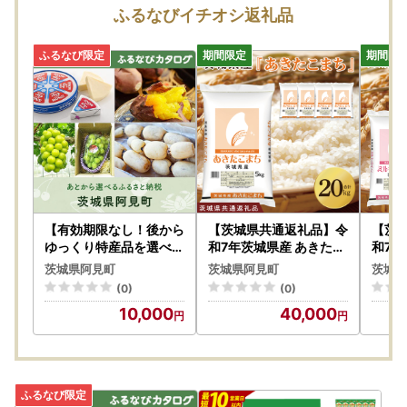
ふるなびイチオシ返礼品
●ワンストップ特例申請書について
・ワンストップ特例申請書は、「ご希望の方のみに郵送」さ
せていただいております。
・ご希望の方は、各返礼品ページにございます「４.ワンス
トップ特例制度を申請する」の欄から
「希望する（確定申告をしない方）」をご選択の上、お申
込みください。
・入金確認後、寄附金受領証明書と同封し郵送いたします。
・入金確認後、注文内容確認画面の【注文者情報】に記載の
住所に「2週間ほどで郵送」いたします。
住民票住所が返礼品の送付先と異なる場合は必ず備考欄に
【有効期限なし！後から
【茨城県共通返礼品】令
【茨
住民票住所をご記入ください。
ゆっくり特産品を選べる
和7年茨城県産 あきたこ
和7年
】茨城県阿見町カタログ
まち20kg（5kg×4袋）
ークイ
・ご記入後下記宛先へご返送ください。
茨城県阿見町
茨城県阿見町
茨城県
ポイント
【お米 米 白米 ごはん ご
2袋）
(0)
(0)
飯 茨城県】（03-72）
茨城県
【ご返送先】
10,000
40,000
〒300-0392 茨城県稲敷郡阿見町中央1-1-1
茨城県阿見町 産業建設部 商工観光課 ふるさと納税担当
宛