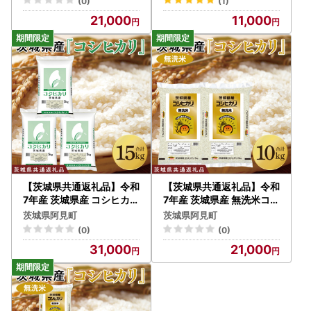
(0)
(1)
県】（03-49-1）
03-51-1）
21,000
11,000
【茨城県共通返礼品】令和
【茨城県共通返礼品】令和
7年産 茨城県産 コシヒカリ
7年産 茨城県産 無洗米コシ
15kg（5kg×3袋）【お米
ヒカリ10kg（5kg×2袋）
茨城県阿見町
茨城県阿見町
米 こしひかり ごはん 茨城
【お米 米 こしひかり ごは
(0)
(0)
県】（03-50-1）
ん 茨城県】（03-52-1）
31,000
21,000