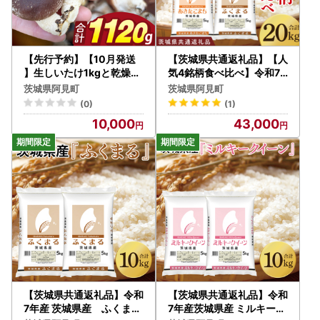
きましては、ワンストップご希望の方のみ、翌営業日に投函
予定でございます。なお、ワンストップをご希望でない方に
つきましては、令和8年1月初旬より順次投函予定でございま
す。
【先行予約】【10月発送
【茨城県共通返礼品】【人
】生しいたけ1kgと乾燥キ
気4銘柄食べ比べ】令和7
ノコセット｜椎茸 きくら
年産 茨城県産 コシヒカリ
●ワンストップ特例申請書の提出について
茨城県阿見町
茨城県阿見町
げ キクラゲ しいたけパウ
・あきたこまち・ふくまる
・ワンストップ特例申請書の提出期限は、令和8年1月10日
(0)
(1)
ダー（99-01）
・ミルキークイーン 5kg
(土)【消印有効】です。
10,000
43,000
×各1袋（計20kg）【お米
・ワンストップ特例申請書をご希望いただいた方には、上記
米 ごはん 茨城県】（03-6
スケジュールのとおり順次発送いたしますが、提出期限まで
9-1）
期間が短くなりますので、ご自身で下記申請書データをダウ
ンロードいただき添付資料をご同封の上、提出先へ送付いた
だくことも可能です。
・ワンストップ特例申請書は、ご寄附ごとに提出が必要にな
りますのでご注意ください。
・自治体マイページよりオンラインにてワンストップの申請
や変更の手続き等行うことができますので、ぜひご利用くだ
さい。
【茨城県共通返礼品】令和
【茨城県共通返礼品】令和
7年産 茨城県産 ふくまる
7年産茨城県産 ミルキーク