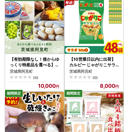
【令和7年～令和8年の年末年始対応について】
●オフライン決済について
郵便振替・コンビニ支払い・ペイジー支払いにつきまして
は、誠に勝手ながら令和7年12月3日（水）までのお申し込
みとさせていただきます。納付期限は令和7年12月17日
（水）までとなっております。予めご了承ください。
●お礼の品発送について
【有効期限なし！後からゆ
【10営業日以内に出荷】
・お選びいただくお礼の品の詳細ページに記載の発送期日が
っくり特産品を選べる】茨
カルビー じゃがりこサラ
城県阿見町カタログポイン
ダ bits 4 56g(14g×4)×12
目安となりますが、年末年始においても、各事業者の休業お
茨城県阿見町
茨城県阿見町
ト
個｜Calbee お菓子 菓子
よび、お申込み・配送物量増加により通常よりもお時間を頂
(0)
(0)
おやつ おかし スナック お
く場合がございますので、予めご了承ください。
10,000
8,000
つまみ ジャガイモ じゃが
いも（93-49）
●寄附金受領証明書およびワンストップ特例申請書の発送ス
ケジュールについて
・令和7年12月19日(金)までの寄附分(入金確定)につきまし
ては、寄附確定日より2営業日程度で投函予定でございま
す。
・令和7年12月20日(土)～令和7年12月31日(水)の寄附分につ