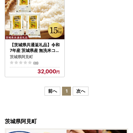
【茨城県共通返礼品】令和
7年産 茨城県産 無洗米コシ
ヒカリ15kg（5kg×3袋）
茨城県阿見町
【お米 米 こしひかり 無洗
(0)
米 ごはん 茨城県】（03-5
32,000
3-1）
前へ
1
次へ
茨城県阿見町