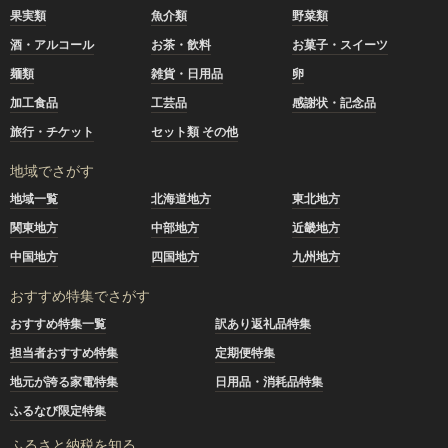
果実類
魚介類
野菜類
酒・アルコール
お茶・飲料
お菓子・スイーツ
麺類
雑貨・日用品
卵
加工食品
工芸品
感謝状・記念品
旅行・チケット
セット類 その他
地域でさがす
地域一覧
北海道地方
東北地方
関東地方
中部地方
近畿地方
中国地方
四国地方
九州地方
おすすめ特集でさがす
おすすめ特集一覧
訳あり返礼品特集
担当者おすすめ特集
定期便特集
地元が誇る家電特集
日用品・消耗品特集
ふるなび限定特集
ふるさと納税を知る