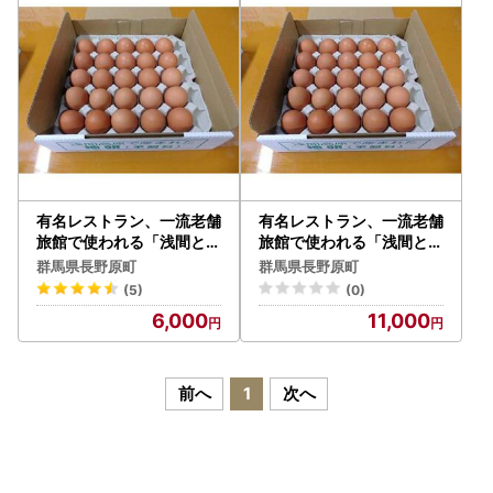
有名レストラン、一流老舗
有名レストラン、一流老舗
旅館で使われる「浅間とり
旅館で使われる「浅間とり
牧場卵」大玉25個【たま
牧場卵」大玉50個【たま
群馬県長野原町
群馬県長野原町
ご 大容量 おすすめ 群馬県
ご 大容量 おすすめ 群馬県
(5)
(0)
長野原町 北軽井沢】
長野原町 北軽井沢】
6,000
11,000
前へ
1
次へ