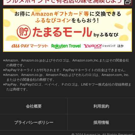
Amazon、Amazon.co.jpおよびそのロゴは、Amazon.com,Inc.またはその関連会社
の商標です。
PayPayマネーライトが付与されます。PayPayマネーライトの出金はできません。
Amazon、Amazon.co.jp、Amazon Payおよびそれらのロゴは、Amazon.com, Inc.
またはその関連会社の商標です。
PayPay、PayPayのロゴ、ペイペイ、Ｐのロゴは、LINEヤフー株式会社の登録商標ま
たは商標です。
会社概要
利用規約
プライバシーポリシー
採用情報
© 2014 furunavi.jp, All Rights Reserved.