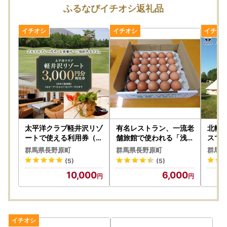
ふるなびイチオシ返礼品
太平洋クラブ軽井沢リゾ
有名レストラン、一流老
北軽
ートで使える利用券（3,
舗旅館で使われる「浅間
スで使
000円分）【ゴルフ場
とり牧場卵」大玉25個
00円
群馬県長野原町
群馬県長野原町
群馬県
ごるふ おすすめ 群馬県
【たまご 大容量 おすす
ル 宿
(5)
(5)
長野原町 北軽井沢】
め 群馬県 長野原町 北軽
ドア 
10,000
6,000
井沢】
県 長