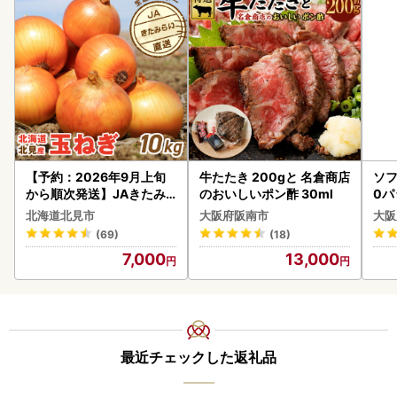
【予約：2026年9月上旬
牛たたき 200gと 名倉商店
ソフ
から順次発送】JAきたみ
のおいしいポン酢 30ml
0パ
らい産 玉ねぎ Lサイズ 10k
北海道北見市
大阪府阪南市
大阪
g ( タマネギ たまねぎ 野菜
(69)
(18)
)【210-0003-2026】
7,000
13,000
最近チェックした返礼品