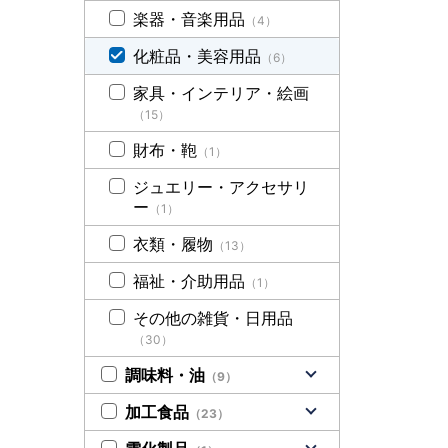
楽器・音楽用品
（4）
化粧品・美容用品
（6）
家具・インテリア・絵画
（15）
財布・鞄
（1）
ジュエリー・アクセサリ
ー
（1）
衣類・履物
（13）
福祉・介助用品
（1）
その他の雑貨・日用品
（30）
調味料・油
（9）
加工食品
（23）