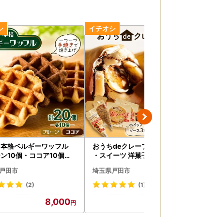
き本格ベルギーワッフル
おうちdeクレープセット_菓子
明治
ン10個・ココア10個、
・スイーツ 洋菓子 _【配送不可
ー 
個セット_ベルギーワッフ
地域：離島】【1131621】
ンク ジュース _【配送
戸田市
埼玉県戸田市
埼
焼き プレーン ココア_【配
：離
可地域：離島・沖縄県】【
(2)
(1)
960】
8,000
8,000