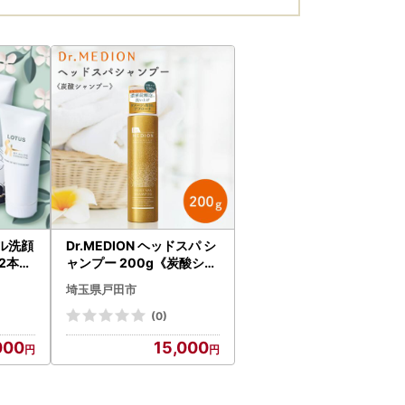
ル洗顔
Dr.MEDION ヘッドスパ シ
2本セ
ャンプー 200g《炭酸シャ
キンケア
ンプー》【1700463】
埼玉県戸田市
(0)
000
15,000