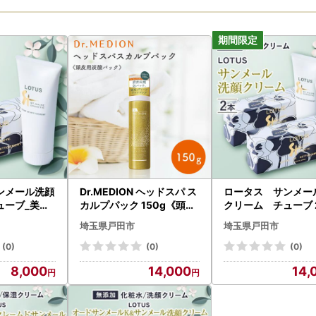
ンメール洗顔
Dr.MEDION ヘッドスパ ス
ロータス サンメー
ューブ_美容
カルプパック 150g《頭皮
クリーム チューブ 
 _【10589
用炭酸パック》【170046
ット_美容 洗顔 ス
埼玉県戸田市
埼玉県戸田市
0】
_【1058951】
(0)
(0)
(0)
8,000
14,000
14,