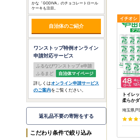
かな「GODIVA」のチョコレートロール
ケーキも注目。
自治体のご紹介
ワンストップ特例オンライン
申請
対応サービス
ふるなびワンストップ e申請
ふるまど
自治体マイページ
詳しくは
オンライン申請サービス
のご案内
をご覧ください。
トイレッ
柔らかダ
ク(48
埼玉県戸
ール】_
返礼品不要の寄附をする
ブル 戸田
こだわり条件で絞り込み