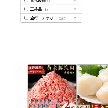
電化製品
（1）
工芸品
（3）
旅行・チケット
（28）