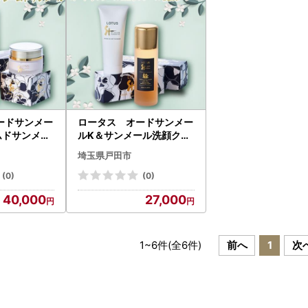
ードサンメー
ロータス オードサンメー
ムドサンメー
ルK＆サンメール洗顔クリ
水・乳液・美
ーム_美容 化粧水・乳液・
埼玉県戸田市
スキ
美容液 スキンケア 美容 洗
5367】
顔 スキンケア _【126536
(0)
(0)
2】
40,000
27,000
1
~
6
件(全
6
件)
前へ
1
次