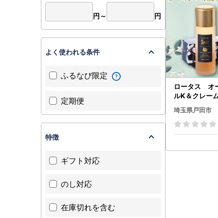
円～
円
よく使われる条件
ふるなび限定
ロータス オ
ルK＆クレー
定期便
ル_美容 化粧
埼玉県戸田市
容液 スキンケア 美容 
ンケア _【126
特徴
ギフト対応
のし対応
在庫切れを含む