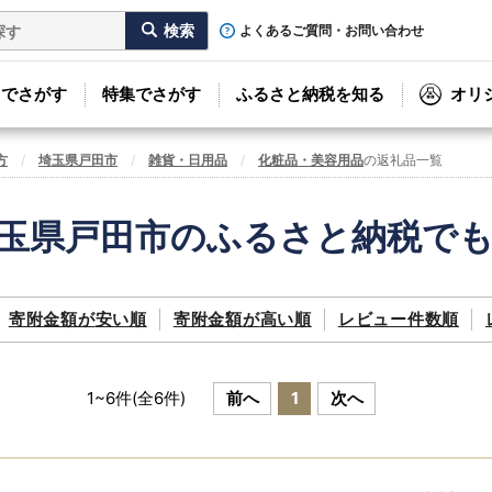
よくあるご質問・お問い合わせ
リでさがす
特集でさがす
ふるさと納税を知る
オリ
方
埼玉県戸田市
雑貨・日用品
化粧品・美容用品
の返礼品一覧
玉県戸田市のふるさと納税で
寄附金額が
安い順
寄附金額が
高い順
レビュー件数順
1
~
6
件(全
6
件)
前へ
1
次へ