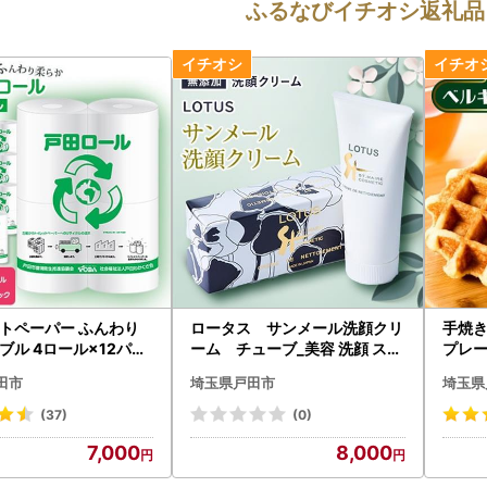
ふるなびイチオシ返礼品
トペーパー ふんわり
ロータス サンメール洗顔クリ
手焼
ブル 4ロール×12パッ
ーム チューブ_美容 洗顔 スキ
プレー
ロール)【戸田市 戸田ロ
ンケア _【1058950】
計20
田市
埼玉県戸田市
埼玉県
トイレットペーパー ダ
ル 手
市_【1391718】
送不
(37)
(0)
1058
7,000
8,000