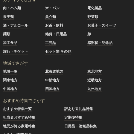
肉・ハム類
米・パン
電化製品
果実類
魚介類
野菜類
酒・アルコール
お茶・飲料
お菓子・スイーツ
麺類
雑貨・日用品
卵
加工食品
工芸品
感謝状・記念品
旅行・チケット
セット類 その他
地域でさがす
地域一覧
北海道地方
東北地方
関東地方
中部地方
近畿地方
中国地方
四国地方
九州地方
おすすめ特集でさがす
おすすめ特集一覧
訳あり返礼品特集
担当者おすすめ特集
定期便特集
地元が誇る家電特集
日用品・消耗品特集