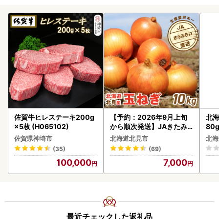
佐賀牛ヒレステーキ200g
【予約：2026年9月上旬
北海
×5枚 (H065102)
から順次発送】JAきたみ
80
らい産 玉ねぎ Lサイズ 10k
クラ
佐賀県神埼市
北海道北見市
北海
g ( タマネギ たまねぎ 野菜
くら
(35)
(69)
)【210-0003-2026】
道産
100,000
7,000
23
最近チェックした返礼品