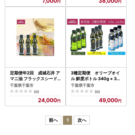
7,000
38,000
ダ フルーティ マイルド コ
ールドプレス製法 有機JA
S認証
定期便年2回 成城石井 ア
3種定期便 オリーブオイ
マニ油 フラックスシード
ル 鮮度ボトル 340g × 3本
オイル 270g × 3本 食用油
アマニ油フラックスシー
千葉県千葉市
千葉県千葉市
【 アマニオイル ドレッ
ドオイル 270g × 3本 ギ
(0)
(0)
シング オイル 油 】
リシャ産オリーブオイル鮮
24,000
49,000
度ボトル340g×3本 成城
石井
前へ
1
次へ