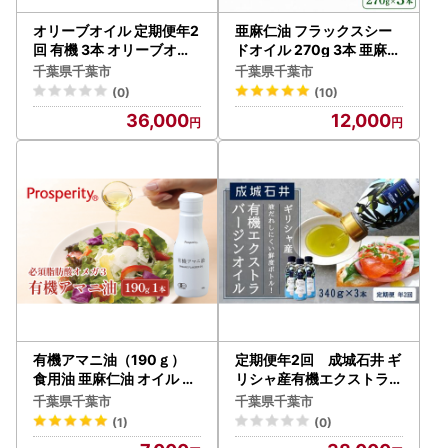
オリーブオイル 定期便年2
亜麻仁油 フラックスシー
回 有機 3本 オリーブオイ
ドオイル 270g 3本 亜麻仁
ル
油
千葉県千葉市
千葉県千葉市
(0)
(10)
36,000
12,000
有機アマニ油（190ｇ）
定期便年2回 成城石井 ギ
食用油 亜麻仁油 オイル 必
リシャ産有機エクストラバ
須脂肪酸オメガ3 健康 サ
ージンオリーブオイル 鮮
千葉県千葉市
千葉県千葉市
ラダ スープ 料理
度ボトル 340g×3本 食用
(1)
(0)
油 植物油 調味料 食卓 サラ