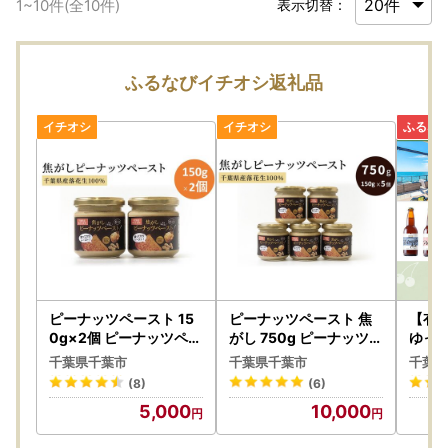
1
~
10
件(全
10
件)
表示切替：
ふるなびイチオシ返礼品
ピーナッツペースト 15
ピーナッツペースト 焦
【有
0g×2個 ピーナッツペー
がし 750g ピーナッツペ
ゆっ
スト
ースト
】千
千葉県千葉市
千葉県千葉市
千葉県
ポイ
(8)
(6)
5,000
10,000