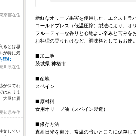
 東京都在住
新鮮なオリーブ果実を使用した、エクストラ
コールドプレス（低温圧搾）製法により、オ
フルーティーな香りと心地よい辛みと苦みを
お料理の香り付けなど、調味料としてもお使
入るとは思
トルが特に気
■加工地
を読む
茨城県 神栖市
神奈川県在住
■産地
感が保てれ
スペイン
ではありま
、大量に届
■原材料
食用オリーブ油（スペイン製造）
 愛知県在住
■保存方法
注文してい
直射日光を避け、常温の暗いところに保存し