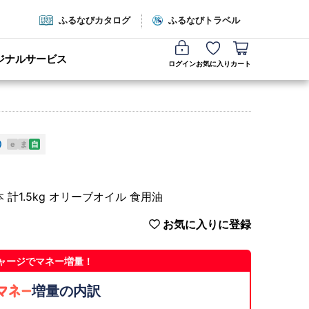
ふるなびカタログ
ふるなびトラベル
ジナルサービス
ログイン
お気に入り
カート
e
ま
自
計1.5kg オリーブオイル 食用油
お気に入りに登録
ャージでマネー増量！
増量の内訳