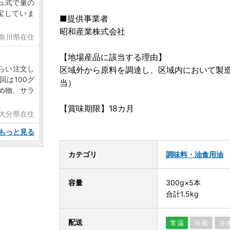
ュ式で量の
宝していま
■提供事業者
昭和産業株式会社
神奈川県在住
【地場産品に該当する理由】
らい注文し
区域外から原料を調達し、区域内において製造
は100グ
当）
め物、サラ
【賞味期限】18カ月
 大分県在住
もっと見る
カテゴリ
調味料・油
食用油
容量
300g×5本
合計1.5kg
配送
常温
冷蔵
冷