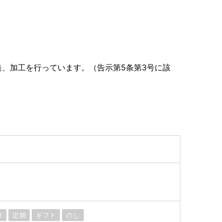
、加工を行っています。（告示第5条第3号に該
凍
定期
ギフト
のし