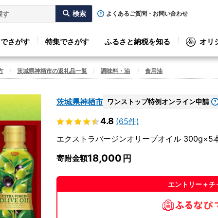
よくあるご質問・お問い合わせ
リでさがす
特集でさがす
ふるさと納税を知る
オリ
方
茨城県神栖市の返礼品一覧
調味料・油
食用油
茨城県神栖市
ワンストップ特例オンライン申請
4.8
(65件)
エクストラバージンオリーブオイル 300g×5本 
18,000
寄附金額
エントリー＋チ