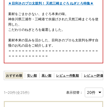
★目利きのプロ太鼓判！ 天然三崎まぐろ ねぎとろ特集★
素材をごまかさない、まぐろ本来の味。
神奈川県三浦市・三崎港で水揚げされた天然三崎まぐろを使
用した、
こだわりのねぎとろを厳選しました。
素材本来の旨みを活かした、目利きのプロも太鼓判を押す自
慢のお礼の品をご紹介します。
＝＝＝＝＝＝＝＝＝＝＝＝＝＝＝＝＝＝＝＝＝＝＝＝＝＝＝
＝＝＝＝＝＝＝＝＝＝＝＝
◆返礼品の配送とワンストップ申請について◆
おすすめ順
安い順
高い順
レビュー件数順
レビュー評価順
■返礼品について
・三浦市に寄附をしていただいた方を対象に、返礼品をお送
1
~
20
件(全
25
件)
表示切替：
りします。
（三浦市内にお住まいの方には返礼品はお送りしていませ
ん。予めご了承ください。）