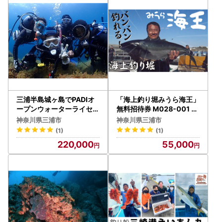
※申請書は寄附翌年の1月10日（必着）までにご提出くださ
い。
期限を過ぎた場合は受付できない場合がございますので、あ
らかじめご了承ください。
※申請内容や添付書類に不備があった場合は、受け付けるこ
とができませんのでご注意ください。
申請内容に不備あった場合は、ご連絡させていただく場合が
ございます。
※提出後に住所や氏名に変更があった場合は、1月10日まで
三浦半島城ヶ島でPADIオ
「海上釣り堀みうら海王」
に「変更届出書」の提出が必要となります。
ープンウォーターライセン
無料招待券 M028-001 チ
ス取得 M064-005 チケッ
ケット 体験
神奈川県三浦市
神奈川県三浦市
ト 体験
(1)
(1)
【ワンストップ特例申請書送付先】
220,000
55,000
〒897-0006
住所：鹿児島県南さつま市加世田本町41-7
宛先：三浦市ふるさと納税サポートセンター 宛
※三浦市では、ワンストップ特例申請受付を外部委託してい
ます。