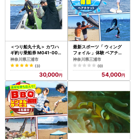
＜つり船丸十丸＞ カワハ
最新スポーツ「 ウィング
ギ釣り乗船券 M041-001
フォイル 」体験 ペアチケ
チケット 体験
ット M133-001 体験 マリ
神奈川県三浦市
神奈川県三浦市
ンスポーツ
(3)
(0)
30,000
54,000