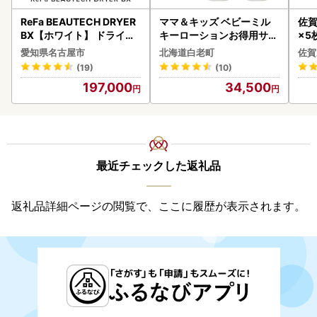
ReFa BEAUTECH DRYER
ママ＆キッズ ベビーミル
佐賀
BX【ホワイト】 ドライヤ
キーローションお得用サイ
×5枚
ー 美容 家電 ドライヤー リ
ズ 380ml 2本セット CH21
愛知県名古屋市
北海道白老町
佐賀
ファ
0
(19)
(10)
197,000
34,500
最近チェックした返礼品
返礼品詳細ページの閲覧で、ここに履歴が表示されます。