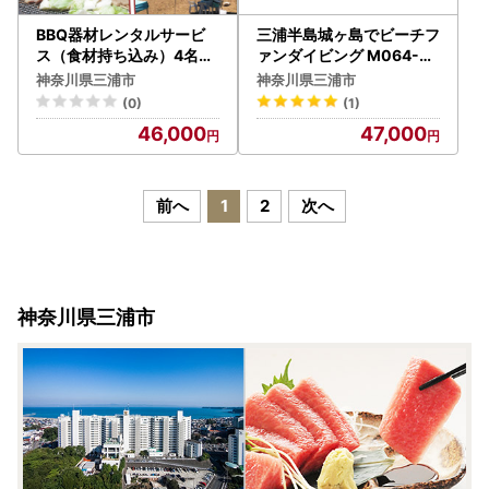
BBQ器材レンタルサービ
三浦半島城ヶ島でビーチフ
ス（食材持ち込み）4名様
ァンダイビング M064-0
分 M133-003 BBQレンタ
02 チケット 体験
神奈川県三浦市
神奈川県三浦市
ル バーベキュー ビーチ
(0)
(1)
46,000
47,000
前へ
1
2
次へ
神奈川県三浦市