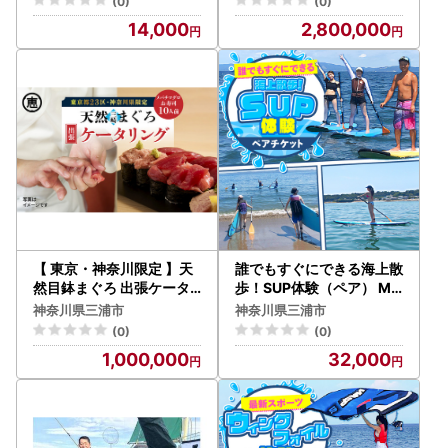
(0)
(0)
問屋です 】
14,000
2,800,000
【 東京・神奈川限定 】天
誰でもすぐにできる海上散
然目鉢まぐろ 出張ケータ
歩！SUP体験（ペア） M1
リング M020-044 チケッ
33-002 SUP サップ パド
神奈川県三浦市
神奈川県三浦市
ト 体験 【 まぐろ専門の卸
ルボード マリンスポーツ
(0)
(0)
問屋です 】
1,000,000
32,000