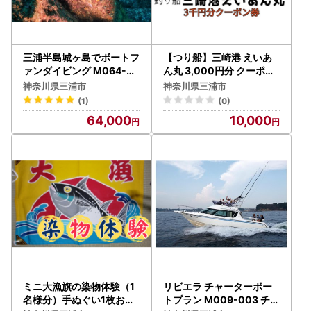
三浦半島城ヶ島でボートフ
【つり船】三崎港 えいあ
ァンダイビング M064-0
ん丸 3,000円分 クーポン
03 チケット 体験
券 M083-001 チケット 体
神奈川県三浦市
神奈川県三浦市
験
(1)
(0)
64,000
10,000
ミニ大漁旗の染物体験（1
リビエラ チャーターボー
名様分）手ぬぐい1枚お土
トプラン M009-003 チケ