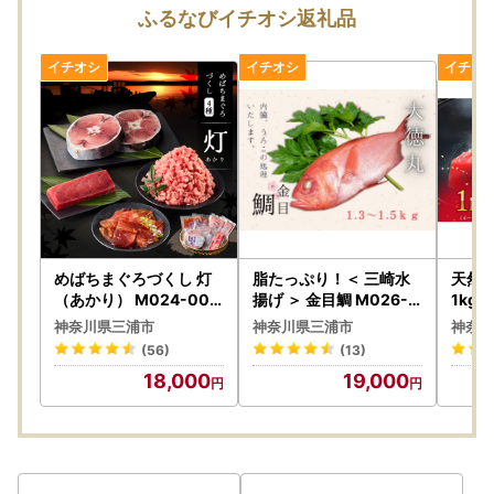
・寄附の入金確認後、2か月以内に発送いたします。
ふるなびイチオシ返礼品
※発送の目安は、それぞれの返礼品ページでご確認をお願い
いたします。 季節限定や、「○ヶ月待ち」となっているも
のにつきましては、返礼品ページに記載の時期の発送となり
ます。
■寄附受領証明書の発送時期について
寄附金受領証明書・ワンストップ特例申請書類(要望された
方のみ)につきましては、
ご寄附をいただきました後2週間程度で返礼品とは別送にて
郵送いたします。
めばちまぐろづくし 灯
脂たっぷり！＜ 三崎水
天然 
（あかり） M024-004
揚げ ＞ 金目鯛 M026-0
1kg 
-01 冷凍 マグロ
04-01 魚 冷凍
グロ
※ご寄附のお申込みが多数の場合、発送までに1か月程度お時
神奈川県三浦市
神奈川県三浦市
神奈川
間をいただく場合がございます。
(56)
(13)
18,000
19,000
■ワンストップ申請について
ワンストップ特例申請制度「希望する」をお選びいただいた
方へ、申請書を寄附金受領証明書と一緒にお送りします。