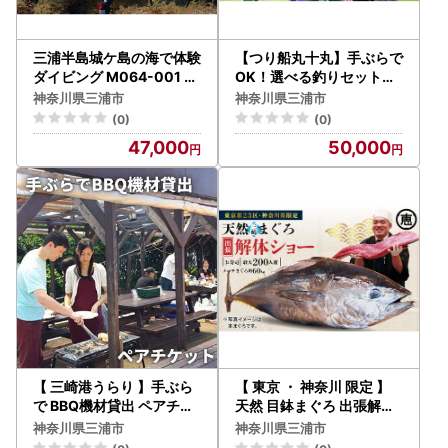
三浦半島城ケ島の海で体験
【つり船丸十丸】手ぶらで
ダイビング M064-001 チ
OK！選べる釣りセットプ
ケット 体験
ラン M041-002 チケット
神奈川県三浦市
神奈川県三浦市
体験
(0)
(0)
47,000
50,000
【 三崎港うらり 】手ぶら
【 東京 ・ 神奈川 限定 】
で BBQ機材貸出 ペアチケ
天然 目鉢まぐろ 出張解体
ット M033-003 チケット
ショー M020-039 チケッ
神奈川県三浦市
神奈川県三浦市
体験
ト 体験 【 まぐろ専門の卸