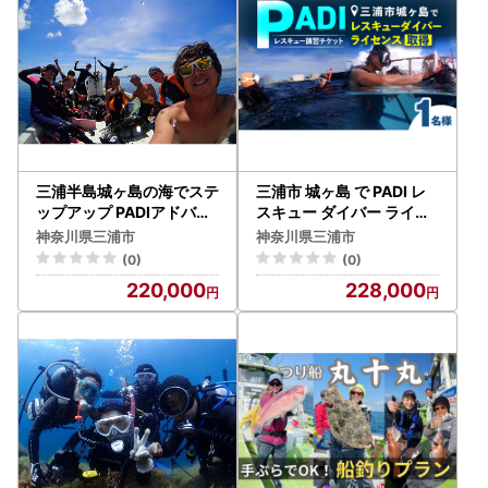
三浦半島城ヶ島の海でステ
三浦市 城ヶ島 で PADI レ
ップアップ PADIアドバン
スキュー ダイバー ライセ
スドオープンウォーターラ
ンス 取得 M064-009 チ
神奈川県三浦市
神奈川県三浦市
イセンス取得 M064-004
ケット 体験
(0)
(0)
チケット 体験
220,000
228,000