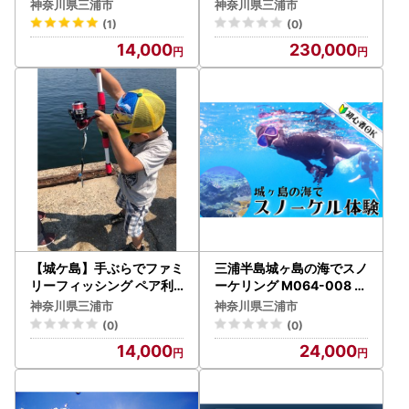
産付 M008-001 チケット
ット 体験
神奈川県三浦市
神奈川県三浦市
体験
(1)
(0)
14,000
230,000
【城ケ島】手ぶらでファミ
三浦半島城ヶ島の海でスノ
リーフィッシング ペア利
ーケリング M064-008 チ
用券 M042-003 チケット
ケット 体験
神奈川県三浦市
神奈川県三浦市
体験
(0)
(0)
14,000
24,000