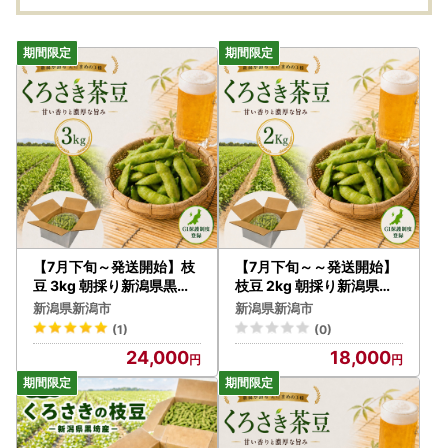
【7月下旬～発送開始】枝
【7月下旬～～発送開始】
豆 3kg 朝採り新潟県黒埼
枝豆 2kg 朝採り新潟県黒
産 枝豆
埼産 枝豆
新潟県新潟市
新潟県新潟市
(1)
(0)
24,000
18,000