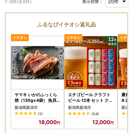
1
~
8
件(全
8
件)
表示切替：
ふるなびイチオシ返礼品
ヤマキ いかのふっくら
エチゴビール クラフト
最短3
焼（130g×4袋） 魚貝
ビール 12本 セット クラ
A 2
類 イカ
フトビール
新潟県新潟市
新潟県新潟市
新潟県
(1)
(54)
18,000
12,000