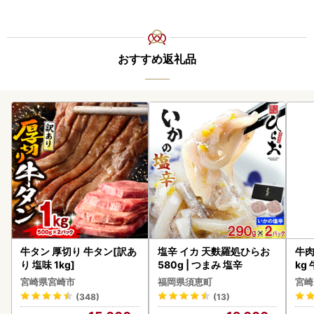
おすすめ返礼品
牛タン 厚切り 牛タン[訳あ
塩辛 イカ 天麩羅処ひらお
牛肉 宮崎牛 赤身＆霜降り
り 塩味 1kg]
580g | つまみ 塩辛
kg
kg
宮崎県宮崎市
福岡県須恵町
宮崎
(348)
(13)