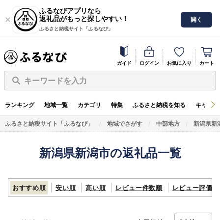
ふるなびアプリなら
返礼品がもっと探しやすい！
開く
ふるさと納税サイト「ふるなび」
ガイド
ログイン
お気に入り
カート
キーワードを入力
ランキング
地域一覧
カテゴリ
特集
ふるさと納税を知る
キャンペ
ふるさと納税サイト「ふるなび」
地域でさがす
中部地方
新潟県新
新潟県新潟市の返礼品一覧
おすすめ順
安い順
高い順
レビュー件数順
レビュー評価順