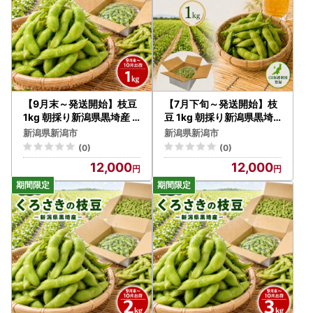
【9月末～発送開始】枝豆
【7月下旬～発送開始】枝
1kg 朝採り新潟県黒埼産
豆 1kg 朝採り新潟県黒埼
枝豆
産 枝豆
新潟県新潟市
新潟県新潟市
(0)
(0)
12,000
12,000