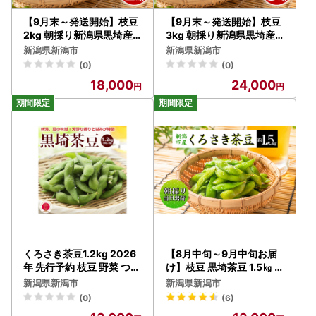
【9月末～発送開始】枝豆
【9月末～発送開始】枝豆
2kg 朝採り新潟県黒埼産
3kg 朝採り新潟県黒埼産
枝豆
枝豆
新潟県新潟市
新潟県新潟市
(0)
(0)
18,000
24,000
くろさき茶豆1.2kg 2026
【8月中旬～9月中旬お届
年 先行予約 枝豆 野菜 つま
け】枝豆 黒埼茶豆 1.5㎏ 枝
み おつまみ えだまめ エダ
豆
新潟県新潟市
新潟県新潟市
マメ 新潟
(0)
(6)